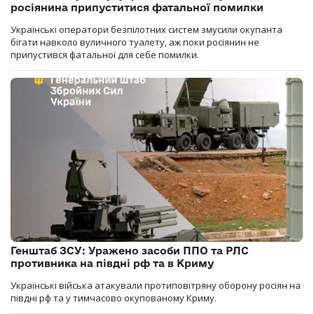
росіянина припуститися фатальної помилки
Українські оператори безпілотних систем змусили окупанта
бігати навколо вуличного туалету, аж поки росіянин не
припустився фатальної для себе помилки.
Генштаб ЗСУ: Уражено засоби ППО та РЛС
противника на півдні рф та в Криму
Українські війська атакували протиповітряну оборону росіян на
півдні рф та у тимчасово окупованому Криму.