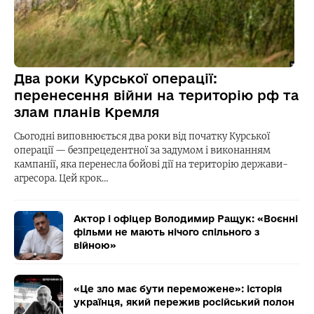
Два роки Курської операції:
перенесення війни на територію рф та
злам планів Кремля
Сьогодні виповнюється два роки від початку Курської
операції — безпрецедентної за задумом і виконанням
кампанії, яка перенесла бойові дії на територію держави-
агресора. Цей крок…
Актор і офіцер Володимир Ращук: «Воєнні
фільми не мають нічого спільного з
війною»
«Це зло має бути переможене»: історія
українця, який пережив російський полон