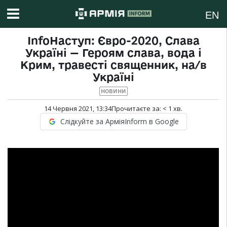
EN
InfoНаступ: Євро-2020, Слава
Україні — Героям слава, вода і
Крим, травесті священник, на/в
Україні
НОВИНИ
14 Червня 2021, 13:34
Прочитаєте за:
< 1
хв.
Слідкуйте за АрміяInform в Google