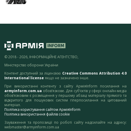
© 2018 - 2026, ІНФОРМАЦІЙНЕ АГЕНТСТВО,
Міністерство оборони України
Контент доступний за ліцензією
Creative Commons Attribution 4.0
International license
якщо не зазначено інше.
При використанні контенту з сайту АрміяInform посилання на
armyinform.com.ua
обов’язкове. Для суб’єктів у сфері онлайн-медіа
обов’язковим є розміщення у першому абзаці матеріалу прямого та
відкритого для пошукових систем гіперпосилання на цитований
матеріал.
Політика користування сайтом АрміяInform
Політика використання файлів cookie
Зауваження та пропозиції по роботі сайту надсилайте на адресу:
webmaster@armyinform.com.ua