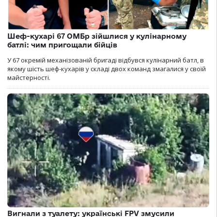
Шеф-кухарі 67 ОМБр зійшлися у кулінарному
батлі: чим пригощали бійців
У 67 окремій механізованій бригаді відбувся кулінарний батл, в
якому шість шеф-кухарів у складі двох команд змагалися у своїй
майстерності.
Вигнали з туалету: українські FPV змусили