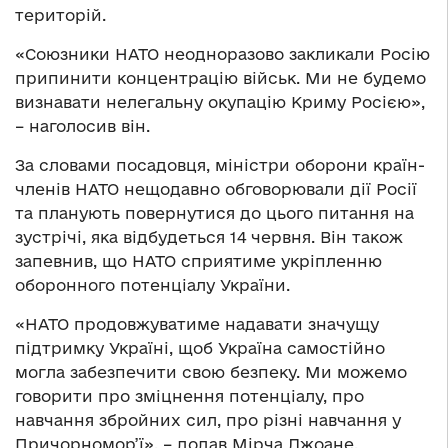
територій.
«Союзники НАТО неодноразово закликали Росію
припинити концентрацію військ. Ми не будемо
визнавати нелегальну окупацію Криму Росією»,
– наголосив він.
За словами посадовця, міністри оборони країн-
членів НАТО нещодавно обговорювали дії Росії
та планують повернутися до цього питання на
зустрічі, яка відбудеться 14 червня. Він також
запевнив, що НАТО сприятиме укріпленню
оборонного потенціалу України.
«НАТО продовжуватиме надавати значущу
підтримку Україні, щоб Україна самостійно
могла забезпечити свою безпеку. Ми можемо
говорити про зміцнення потенціалу, про
навчання збройних сил, про різні навчання у
Причорномор’ї», – додав Мірча Джоане.