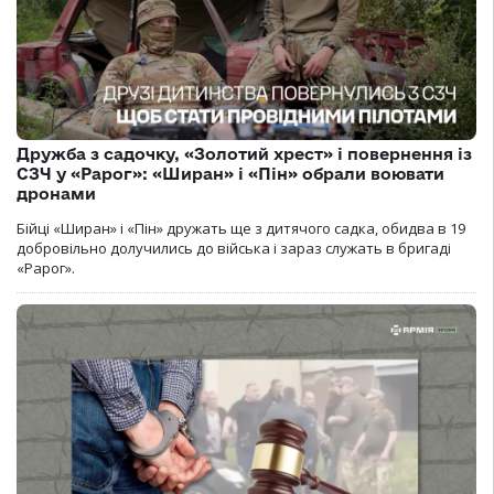
Дружба з садочку, «Золотий хрест» і повернення із
СЗЧ у «Рарог»: «Ширан» і «Пін» обрали воювати
дронами
Бійці «Ширан» і «Пін» дружать ще з дитячого садка, обидва в 19
добровільно долучились до війська і зараз служать в бригаді
«Рарог».