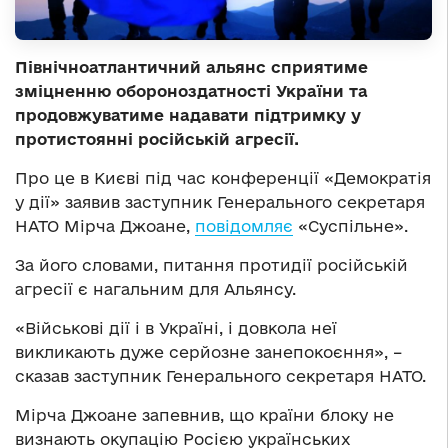
Північноатлантичний альянс сприятиме
зміцненню обороноздатності України та
продовжуватиме надавати підтримку у
протистоянні російській агресії.
Про це в Києві під час конференції «Демократія
у дії» заявив заступник Генерального секретаря
НАТО Мірча Джоане,
повідомляє
«Суспільне».
За його словами, питання протидії російській
агресії є нагальним для Альянсу.
«Військові дії і в Україні, і довкола неї
викликають дуже серйозне занепокоєння», –
сказав заступник Генерального секретаря НАТО.
Мірча Джоане запевнив, що країни блоку не
визнають окупацію Росією українських