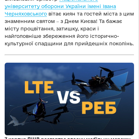
університету оборони України імені Івана
Черняховського
вітає киян та гостей міста з цим
знаменним святом ‒ з Днем Києва! Та бажає
місту процвітання, затишку, краси і
найголовніше збереження його історично-
культурної спадщини для прийдешніх поколінь.