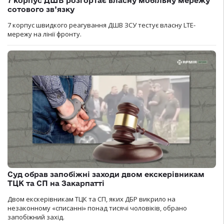
7 корпус ДШВ розгортає власну мобільну мережу
сотового зв’язку
7 корпус швидкого реагування ДШВ ЗСУ тестує власну LTE-
мережу на лінії фронту.
Суд обрав запобіжні заходи двом екскерівникам
ТЦК та СП на Закарпатті
Двом екскерівникам ТЦК та СП, яких ДБР викрило на
незаконному «списанні» понад тисячі чоловіків, обрано
запобіжний захід.