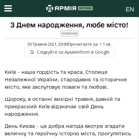
EN
З Днем народження, любе місто!
НОВИНИ
30 Травня 2021, 20:00
Прочитаєте за:
< 1
хв.
Слідкуйте за АрміяInform в Google
Київ ‒ наша гордість та краса. Столиця
Незалежної України, стародавнє та історичне
місто, яке заслуговує поваги та любові.
Щороку, в останні вихідні травня, давній та
прекрасний Київ відзначає свій День
народження.
День Києва ‒ це добра нагода вкотре згадати
величну та героїчну історію міста, прогулятись