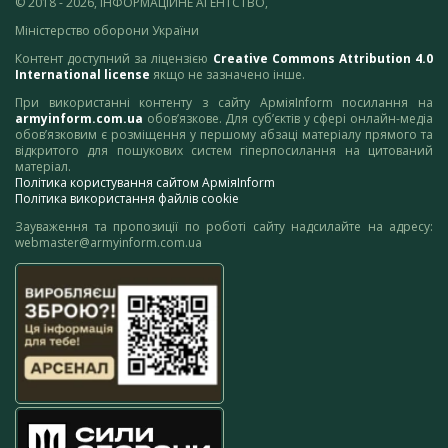
© 2018 - 2026, ІНФОРМАЦІЙНЕ АГЕНТСТВО,
Міністерство оборони України
Контент доступний за ліцензією
Creative Commons Attribution 4.0
International license
якщо не зазначено інше.
При використанні контенту з сайту АрміяInform посилання на
armyinform.com.ua
обов’язкове. Для суб’єктів у сфері онлайн-медіа
обов’язковим є розміщення у першому абзаці матеріалу прямого та
відкритого для пошукових систем гіперпосилання на цитований
матеріал.
Політика користування сайтом АрміяInform
Політика використання файлів cookie
Зауваження та пропозиції по роботі сайту надсилайте на адресу:
webmaster@armyinform.com.ua