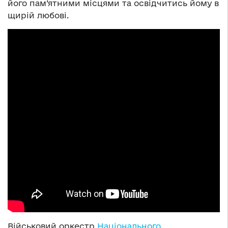
його пам’ятними місцями та освідчитись йому в
щирій любові.
Військовий оркестр
Національного