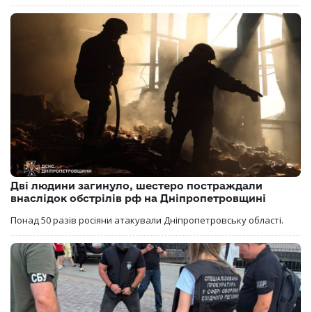
Дві людини загинуло, шестеро постраждали
внаслідок обстрілів рф на Дніпропетровщині
Понад 50 разів росіяни атакували Дніпропетровську області.