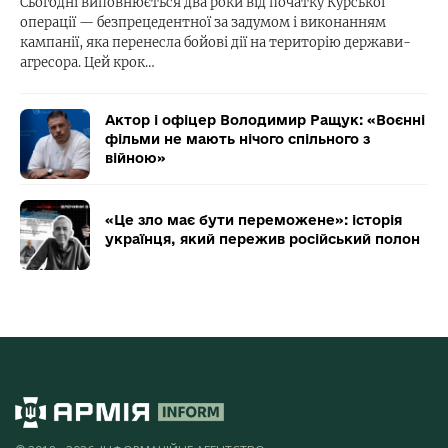
Сьогодні виповнюється два роки від початку Курської
операції — безпрецедентної за задумом і виконанням
кампанії, яка перенесла бойові дії на територію держави-
агресора. Цей крок…
Актор і офіцер Володимир Ращук: «Воєнні
фільми не мають нічого спільного з
війною»
«Це зло має бути переможене»: історія
українця, який пережив російський полон