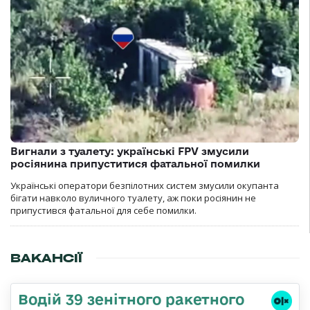
Вигнали з туалету: українські FPV змусили
росіянина припуститися фатальної помилки
Українські оператори безпілотних систем змусили окупанта
бігати навколо вуличного туалету, аж поки росіянин не
припустився фатальної для себе помилки.
ВАКАНСІЇ
Водій 39 зенітного ракетного