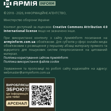
© 2018 - 2026, ІНФОРМАЦІЙНЕ АГЕНТСТВО,
Міністерство оборони України
Контент доступний за ліцензією
Creative Commons Attribution 4.0
International license
якщо не зазначено інше.
При використанні контенту з сайту АрміяInform посилання на
armyinform.com.ua
обов’язкове. Для суб’єктів у сфері онлайн-медіа
обов’язковим є розміщення у першому абзаці матеріалу прямого та
відкритого для пошукових систем гіперпосилання на цитований
матеріал.
Політика користування сайтом АрміяInform
Політика використання файлів cookie
Зауваження та пропозиції по роботі сайту надсилайте на адресу:
webmaster@armyinform.com.ua