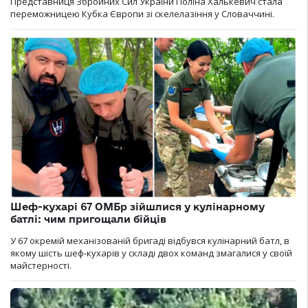
Представниця Збройних Сил України Поліна Халькевич стала
переможницею Кубка Європи зі скелелазіння у Словаччині.
Шеф-кухарі 67 ОМБр зійшлися у кулінарному
батлі: чим пригощали бійців
У 67 окремій механізованій бригаді відбувся кулінарний батл, в
якому шість шеф-кухарів у складі двох команд змагалися у своїй
майстерності.