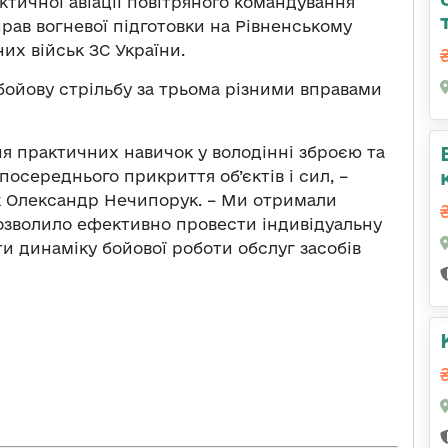
ктичної авіації повітряного командування
рав вогневої підготовки на Рівненському
их військ ЗС України.
бойову стрільбу за трьома різними вправами
я практичних навичок у володінні зброєю та
осереднього прикриття об’єктів і сил, –
к Олександр Нечипорук. – Ми отримали
дозволило ефективно провести індивідуальну
ти динаміку бойової роботи обслуг засобів