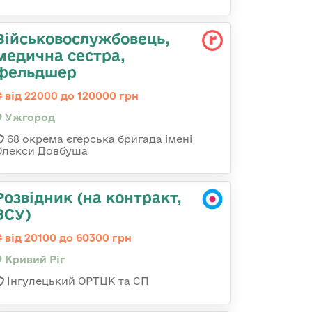
Військовослужбовець,
медична сестра,
фельдшер
від 22000 до 120000 грн
Ужгород
68 окрема єгерська бригада імені
Олекси Довбуша
Розвідник (на контракт,
ЗСУ)
від 20100 до 60300 грн
Кривий Ріг
Інгулецький ОРТЦК та СП