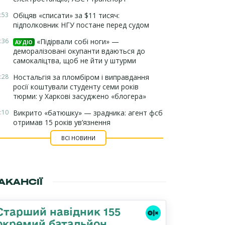
:53
Обіцяв «списати» за $11 тисяч:
підполковник НГУ постане перед судом
:36
«Підірвали собі ноги» —
АУДІО
деморалізовані окупанти вдаються до
самокаліцтва, щоб не йти у штурми
:28
Ностальгія за пломбіром і виправдання
росії коштували студенту семи років
тюрми: у Харкові засуджено «блогера»
:10
Викрито «батюшку» — зрадника: агент фсб
отримав 15 років ув’язнення
ВСІ НОВИНИ
АКАНСІЇ
Старший навідник 155
окремий батальйон