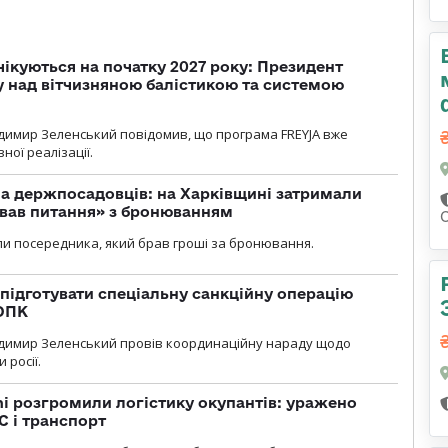
чікуються на початку 2027 року: Президент
у над вітчизняною балістикою та системою
димир Зеленський повідомив, що програма FREYJA вже
ної реалізації.
а держпосадовців: на Харківщині затримали
ував питання» з бронюванням
и посередника, який брав гроші за бронювання.
підготувати спеціальну санкційну операцію
 ОПК
димир Зеленський провів координаційну нараду щодо
 росії.
i розгромили логістику окупантів: уражено
С і транспорт