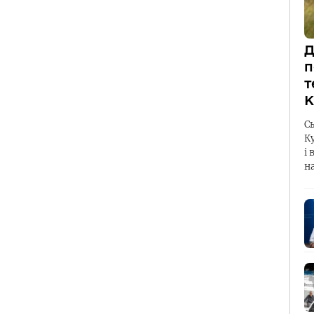
Д
п
т
К
С
К
і 
н