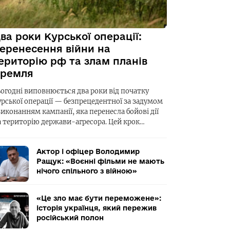
ва роки Курської операції:
еренесення війни на
ериторію рф та злам планів
ремля
ьогодні виповнюється два роки від початку
урської операції — безпрецедентної за задумом
виконанням кампанії, яка перенесла бойові дії
а територію держави-агресора. Цей крок…
Актор і офіцер Володимир
Ращук: «Воєнні фільми не мають
нічого спільного з війною»
«Це зло має бути переможене»:
історія українця, який пережив
російський полон