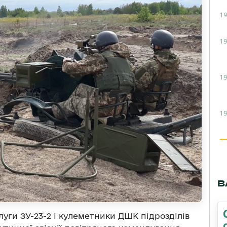
19
19
19
19
В
луги ЗУ-23-2 і кулеметники ДШК підрозділів