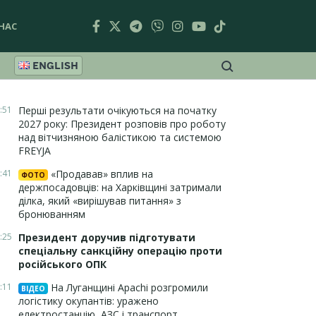
НАС
ENGLISH
:51
Перші результати очікуються на початку
2027 року: Президент розповів про роботу
над вітчизняною балістикою та системою
FREYJA
:41
«Продавав» вплив на
ФОТО
держпосадовців: на Харківщині затримали
ділка, який «вирішував питання» з
бронюванням
:25
Президент доручив підготувати
спеціальну санкційну операцію проти
російського ОПК
:11
На Луганщині Apachi розгромили
ВІДЕО
логістику окупантів: уражено
електростанцію, АЗС і транспорт