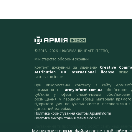
© 2018 - 2026, ІНФОРМАЦІЙНЕ АГЕНТСТВО,
Міністерство оборони України
Контент доступний за ліцензією
Creative Comm
Attribution 4.0 International license
якщо 
зазначено інше.
При використанні контенту з сайту АрміяInf
посилання на
armyinform.com.ua
обов’язкове. 
суб’єктів у сфері онлайн-медіа обов’язкови
розміщення у першому абзаці матеріалу прямого
відкритого для пошукових систем гіперпосилання
цитований матеріал.
Політика користування сайтом АрміяInform
Політика використання файлів cookie
Зауваження та пропозиції по роботі сайту надсилайте
Ми використовуємо файли cookie, щоб забезпе
адресу:
webmaster@armyinform.com.ua