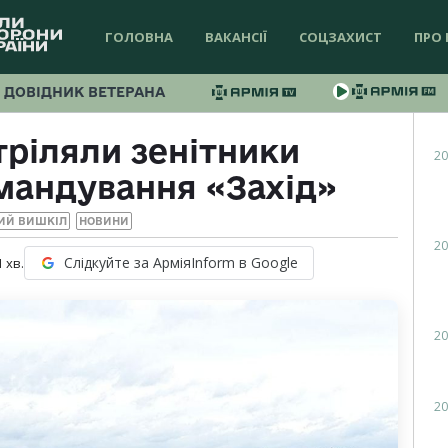
ГОЛОВНА
ВАКАНСІЇ
СОЦЗАХИСТ
ПРО 
ДОВІДНИК ВЕТЕРАНА
тріляли зенітники
20
мандування «Захід»
ИЙ ВИШКІЛ
НОВИНИ
20
Слідкуйте за АрміяInform в Google
1
хв.
20
20