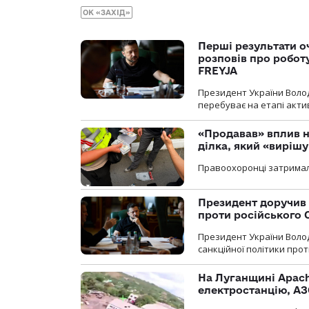
ОК «ЗАХІД»
Перші результати о
розповів про робот
FREYJA
Президент України Воло
перебуває на етапі актив
«Продавав» вплив н
ділка, який «виріш
Правоохоронці затримал
Президент доручив 
проти російського
Президент України Воло
санкційної політики проти
На Луганщині Apach
електростанцію, АЗ