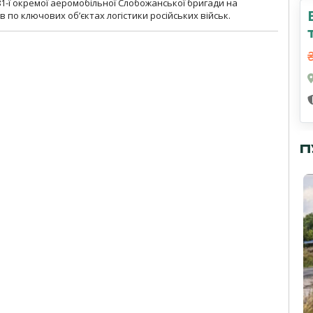
1-ї окремої аеромобільної Слобожанської бригади на
 по ключових об’єктах логістики російських військ.
П