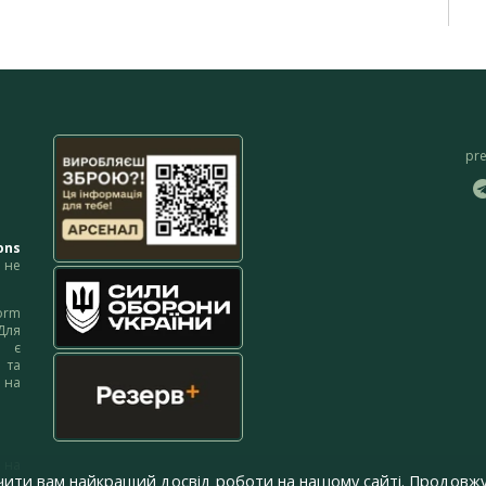
pr
ons
не
orm
Для
м є
 та
 на
 на
чити вам найкращий досвід роботи на нашому сайті. Продовжу