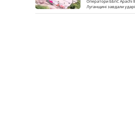
Оператори ББпС Apachi 8
Луганщині завдали ударів