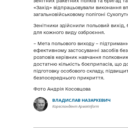
зенітних ракетних полків та бригад та
«Захід» відпрацьовували виконання вп
загальновійськовому полігоні Сухопутн
Зенітники здійснили польовий вихід, 
для кожного виду озброєння.
– Мета польового виходу – підтриманн
ефективному застосуванні засобів безп
розповів керівник навчання полковни
достатню кількість боєприпасів, що 
підготовку особового складу, підвищи
безпосереднього прикриття.
Фото Андрія Косовцова
ВЛАДИСЛАВ НАЗАРКЕВИЧ
Кореспондент АрміяInform