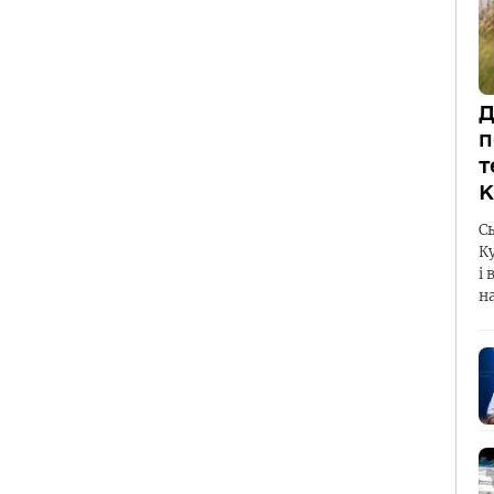
Д
п
т
К
С
К
і 
н