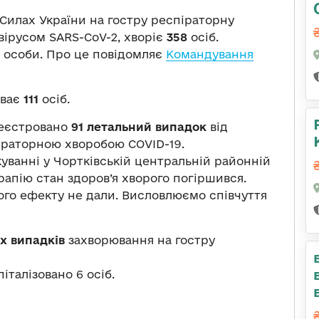
 Силах України на гостру респіраторну
вірусом SARS-CoV-2, хворіє
358
осіб.
особи. Про це повідомляє
Командування
уває
111
осіб.
реєстровано
91 летальний випадок
від
іраторною хворобою COVID-19.
уванні у Чортківській центральній районній
рапію стан здоров’я хворого погіршився.
ого ефекту не дали. Висловлюємо співчуття
их випадків
захворювання на гостру
італізовано 6 осіб.