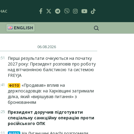
НАС
ENGLISH
06.08.2026
:51
Перші результати очікуються на початку
2027 року: Президент розповів про роботу
над вітчизняною балістикою та системою
FREYJA
:41
«Продавав» вплив на
ФОТО
держпосадовців: на Харківщині затримали
ділка, який «вирішував питання» з
бронюванням
:25
Президент доручив підготувати
спеціальну санкційну операцію проти
російського ОПК
:11
На Луганщині Apachi розгромили
ВІДЕО