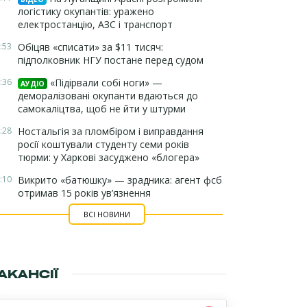
логістику окупантів: уражено
електростанцію, АЗС і транспорт
:53
Обіцяв «списати» за $11 тисяч:
підполковник НГУ постане перед судом
:36
«Підірвали собі ноги» —
АУДІО
деморалізовані окупанти вдаються до
самокаліцтва, щоб не йти у штурми
:28
Ностальгія за пломбіром і виправдання
росії коштували студенту семи років
тюрми: у Харкові засуджено «блогера»
:10
Викрито «батюшку» — зрадника: агент фсб
отримав 15 років ув’язнення
ВСІ НОВИНИ
АКАНСІЇ