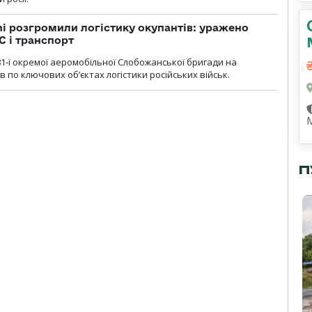
i розгромили логістику окупантів: уражено
С і транспорт
1-ї окремої аеромобільної Слобожанської бригади на
 по ключових об’єктах логістики російських військ.
П