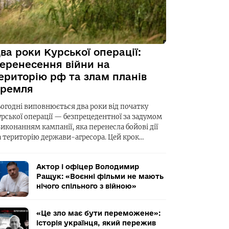
ва роки Курської операції:
еренесення війни на
ериторію рф та злам планів
ремля
ьогодні виповнюється два роки від початку
урської операції — безпрецедентної за задумом
виконанням кампанії, яка перенесла бойові дії
а територію держави-агресора. Цей крок…
Актор і офіцер Володимир
Ращук: «Воєнні фільми не мають
нічого спільного з війною»
«Це зло має бути переможене»:
історія українця, який пережив