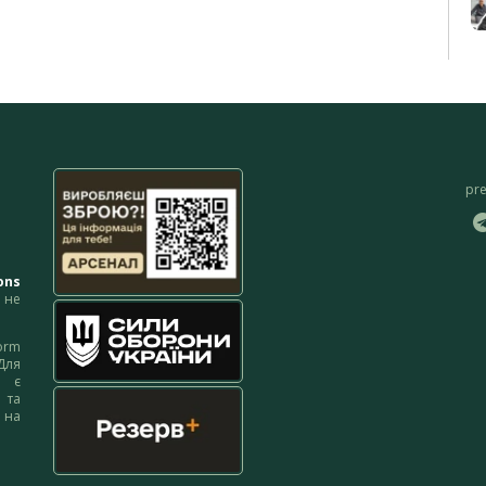
pr
ons
не
orm
Для
м є
 та
 на