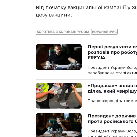
Від початку вакцинальної кампанії у З
дозу вакцини.
БОРОТЬБА З КОРОНАВІРУСОМ
КОРОНАВІРУС
Перші результати о
розповів про робот
FREYJA
Президент України Воло
перебуває на етапі актив
«Продавав» вплив н
ділка, який «виріш
Правоохоронці затримал
Президент доручив 
проти російського
Президент України Воло
санкційної політики проти