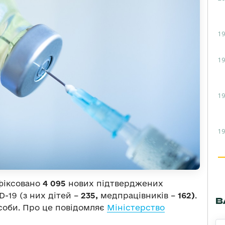
19
19
19
19
афіксовано
4 095
нових підтверджених
-19 (з них дітей –
235,
медпрацівників –
162)
.
В
оби. Про це повідомляє
Міністерство