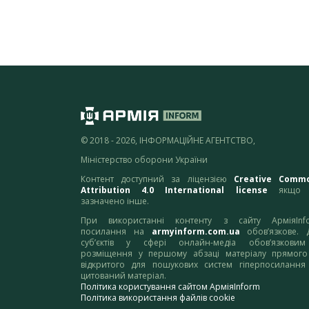
© 2018 - 2026, ІНФОРМАЦІЙНЕ АГЕНТСТВО,
Міністерство оборони України
Контент доступний за ліцензією
Creative Comm
Attribution 4.0 International license
якщо 
зазначено інше.
При використанні контенту з сайту АрміяInf
посилання на
armyinform.com.ua
обов’язкове. 
суб’єктів у сфері онлайн-медіа обов’язкови
розміщення у першому абзаці матеріалу прямого
відкритого для пошукових систем гіперпосилання
цитований матеріал.
Політика користування сайтом АрміяInform
Політика використання файлів cookie