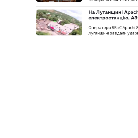
На Луганщині Apach
електростанцію, АЗ
Оператори ББпС Apachi 8
Луганщині завдали ударів