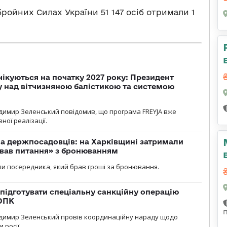
бройних Силах України 51 147 осіб отримали 1
чікуються на початку 2027 року: Президент
у над вітчизняною балістикою та системою
димир Зеленський повідомив, що програма FREYJA вже
ної реалізації.
а держпосадовців: на Харківщині затримали
ував питання» з бронюванням
и посередника, який брав гроші за бронювання.
підготувати спеціальну санкційну операцію
 ОПК
димир Зеленський провів координаційну нараду щодо
 росії.