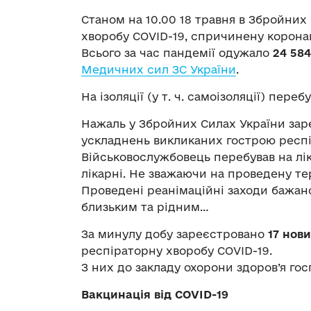
Станом на 10.00 18 травня в Збройних
хворобу COVID-19, спричинену корона
Всього за час пандемії одужало
24 584
Медичних сил ЗС України
.
На ізоляції (у т. ч. самоізоляції) переб
Нажаль у Збройних Силах України за
ускладнень викликаних гострою респ
Військовослужбовець перебував на лік
лікарні. Не зважаючи на проведену те
Проведені реанімаційні заходи бажан
близьким та рідним…
За минулу добу зареєстровано
17 нов
респіраторну хворобу COVID-19.
З них до закладу охорони здоров’я госп
Вакцинація від COVID-19