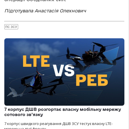
Підготувала Анастасія Олехнович
ПС ЗСУ
7 корпус ДШВ розгортає власну мобільну мережу
сотового зв’язку
7 корпус швидкого реагування ДШВ ЗСУ тестує власну LTE-
мережу на лінії фронту.