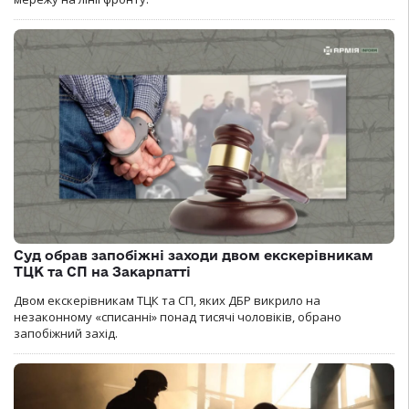
Суд обрав запобіжні заходи двом екскерівникам
ТЦК та СП на Закарпатті
Двом екскерівникам ТЦК та СП, яких ДБР викрило на
незаконному «списанні» понад тисячі чоловіків, обрано
запобіжний захід.