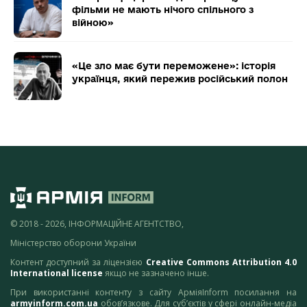
фільми не мають нічого спільного з
війною»
«Це зло має бути переможене»: історія
українця, який пережив російський полон
© 2018 - 2026, ІНФОРМАЦІЙНЕ АГЕНТСТВО,
Міністерство оборони України
Контент доступний за ліцензією
Creative Commons Attribution 4.0
International license
якщо не зазначено інше.
При використанні контенту з сайту АрміяInform посилання на
armyinform.com.ua
обов’язкове. Для суб’єктів у сфері онлайн-медіа