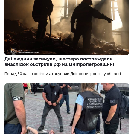
Дві людини загинуло, шестеро постраждали
внаслідок обстрілів рф на Дніпропетровщині
Понад 50 разів росіяни атакували Дніпропетровську області.