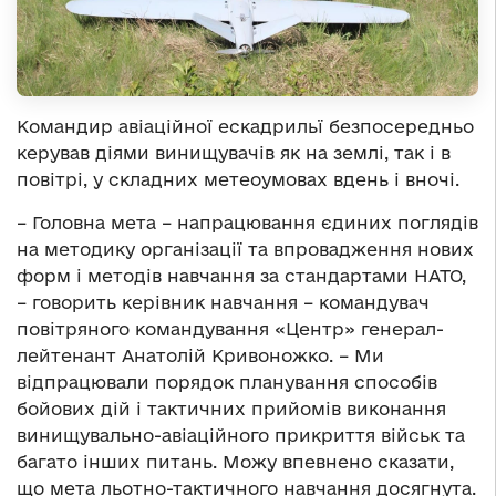
Командир авіаційної ескадрильї безпосередньо
керував діями винищувачів як на землі, так і в
повітрі, у складних метеоумовах вдень і вночі.
– Головна мета – напрацювання єдиних поглядів
на методику організації та впровадження нових
форм і методів навчання за стандартами НАТО,
– говорить керівник навчання – командувач
повітряного командування «Центр» генерал-
лейтенант Анатолій Кривоножко. – Ми
відпрацювали порядок планування способів
бойових дій і тактичних прийомів виконання
винищувально-авіаційного прикриття військ та
багато інших питань. Можу впевнено сказати,
що мета льотно-тактичного навчання досягнута.