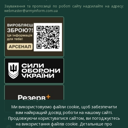
Зауваження та пропозиції по роботі сайту надсилайте на адресу:
webmaster@armyinform.com.ua
Ми використовуємо файли cookie, щоб забезпечити
вам найкращий досвід роботи на нашому сайті.
Продовжуючи користуватися сайтом, ви погоджуєтесь
press@armyinform.com.ua
на використання файлів cookie. Детальніше про