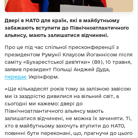
Двері в НАТО для країн, які в майбутньому
забажають вступити до Північноатлантичного
альянсу, мають залишатися відчинені.
Про це під час спільної пресконференції з
президентом Румунії Клаусом Йоганнісом після
саміту «Бухарестської дев’ятки» (B9), 10 травня,
заявив президент Польщі Анджей Дуда,
передає
Укрінформ.
«Ще кількадесят років тому за залізною завісою
ми із заздрістю дивилися на вільний світ, а
сьогодні ми кажемо: двері до
Північноатлантичного альянсу мають
залишатися відчинені, не можна їх зачиняти. Ті,
хто в майбутньому захочуть втупити до НАТО,
повинні бути переконані, що, прагнучи до цього