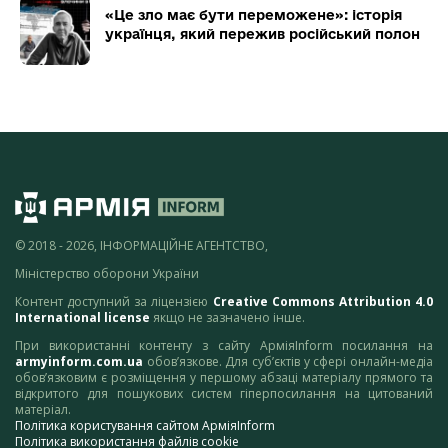
«Це зло має бути переможене»: історія
українця, який пережив російський полон
© 2018 - 2026, ІНФОРМАЦІЙНЕ АГЕНТСТВО,
Міністерство оборони України
Контент доступний за ліцензією
Creative Commons Attribution 4.0
International license
якщо не зазначено інше.
При використанні контенту з сайту АрміяInform посилання на
armyinform.com.ua
обов’язкове. Для суб’єктів у сфері онлайн-медіа
обов’язковим є розміщення у першому абзаці матеріалу прямого та
відкритого для пошукових систем гіперпосилання на цитований
матеріал.
Політика користування сайтом АрміяInform
Політика використання файлів cookie