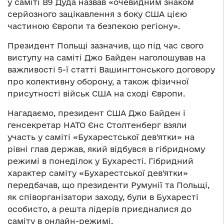
у саміті B9 Дуда назвав «очевидним знаком
серйозного зацікавлення з боку США цією
частиною Європи та безпекою регіону».
Президент Польщі зазначив, що під час свого
виступу на саміті Джо Байден наголошував на
важливості 5-ї статті Вашингтонського договору
про колективну оборону, а також фізичної
присутності військ США на сході Європи.
Нагадаємо, президент США Джо Байден і
генсекретар НАТО Єнс Столтенберг взяли
участь у саміті «Бухарестської дев’ятки» на
рівні глав держав, який відбувся в гібридному
режимі в понеділок у Бухаресті. Гібридний
характер саміту «Бухарестської дев’ятки»
передбачав, що президенти Румунії та Польщі,
як співорганізатори заходу, були в Бухаресті
особисто, а решта лідерів приєдналися до
саміту в онлайн-режимі.