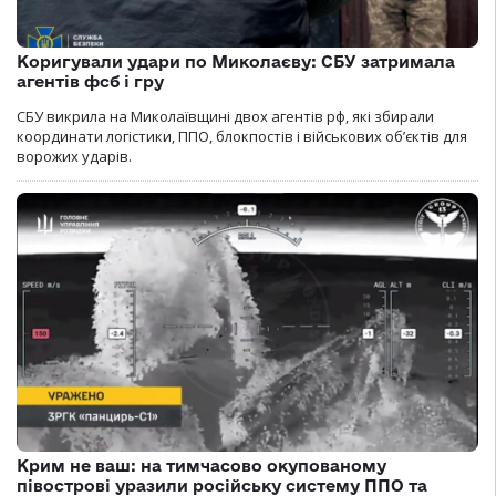
Коригували удари по Миколаєву: СБУ затримала
агентів фсб і гру
СБУ викрила на Миколаївщині двох агентів рф, які збирали
координати логістики, ППО, блокпостів і військових об’єктів для
ворожих ударів.
Крим не ваш: на тимчасово окупованому
півострові уразили російську систему ППО та