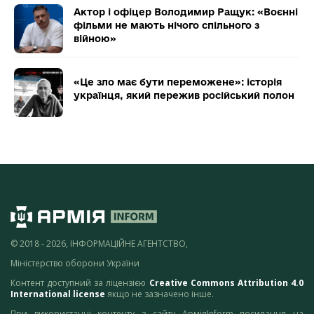
Актор і офіцер Володимир Ращук: «Воєнні
фільми не мають нічого спільного з
війною»
«Це зло має бути переможене»: історія
українця, який пережив російський полон
© 2018 - 2026, ІНФОРМАЦІЙНЕ АГЕНТСТВО,
Міністерство оборони України
Контент доступний за ліцензією
Creative Commons Attribution 4.0
International license
якщо не зазначено інше.
При використанні контенту з сайту АрміяInform посилання на