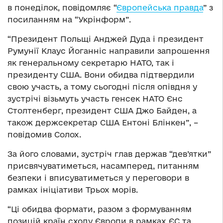
в понеділок, повідомляє “
Європейська правда
” з
посиланням на “Укрінформ”.
“Президент Польщі Анджей Дуда і президент
Румунії Клаус Йоганніс направили запрошення
як генеральному секретарю НАТО, так і
президенту США. Вони обидва підтвердили
свою участь, а тому сьогодні після опівдня у
зустрічі візьмуть участь генсек НАТО Єнс
Столтенберг, президент США Джо Байден, а
також держсекретар США Ентоні Блінкен”, –
повідомив Солох.
За його словами, зустріч глав держав “дев’ятки”
присвячуватиметься, насамперед, питанням
безпеки і вписуватиметься у переговори в
рамках ініціативи Трьох морів.
“Ці обидва формати, разом з формуванням
позицій країн сходу Європи в рамках ЄС та