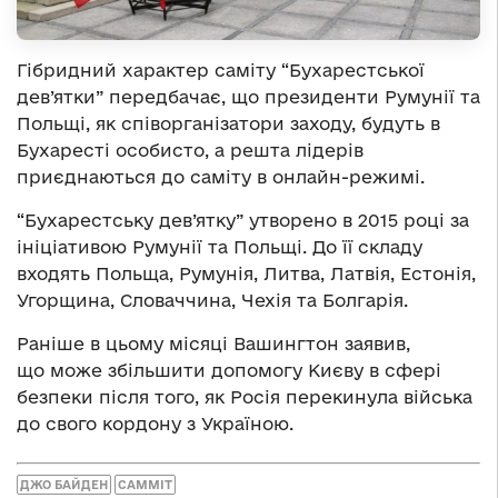
Гібридний характер саміту “Бухарестської
дев’ятки” передбачає, що президенти Румунії та
Польщі, як співорганізатори заходу, будуть в
Бухаресті особисто, а решта лідерів
приєднаються до саміту в онлайн-режимі.
“Бухарестську дев’ятку” утворено в 2015 році за
ініціативою Румунії та Польщі. До її складу
входять Польща, Румунія, Литва, Латвія, Естонія,
Угорщина, Словаччина, Чехія та Болгарія.
Раніше в цьому місяці Вашингтон заявив,
що може збільшити допомогу Києву в сфері
безпеки після того, як Росія перекинула війська
до свого кордону з Україною.
ДЖО БАЙДЕН
САММІТ