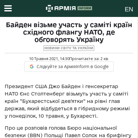
EN
Байден візьме участь у саміті країн
східного флангу НАТО, де
обговорять Україну
НОВИНИ СВІТУ ТА УКРАЇНИ
10 Травня 2021, 14:30
Прочитаєте за:
2
хв.
Слідкуйте за АрміяInform в Google
Президент США Джо Байден і генсекретар
НАТО Єнс Столтенберг візьмуть участь у саміті
країн “Бухарестської дев’ятки” на рівні глав
держав, який відбудеться в гібридному режимі
у понеділок, 10 травня, у Бухаресті.
Про це розповів голова Бюро національної
безпеки (BBN) Польщі Павел Солох на брифінгу