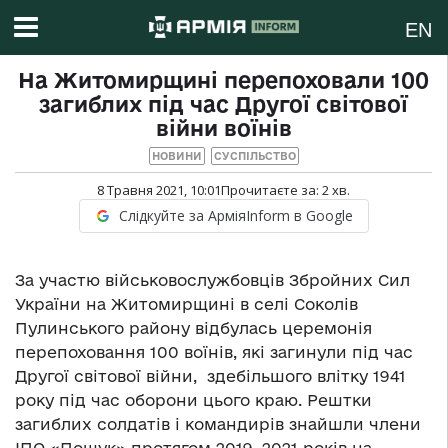
EN
На Житомирщині перепоховали 100
загиблих під час Другої світової
війни воїнів
НОВИНИ
СУСПІЛЬСТВО
8 Травня 2021, 10:01
Прочитаєте за:
2
хв.
Слідкуйте за АрміяInform в Google
За участю військовослужбовців Збройних Сил
України на Житомирщині в селі Соколів
Пулинського району відбулась церемонія
перепоховання 100 воїнів, які загинули під час
Другої світової війни, здебільшого влітку 1941
року під час оборони цього краю. Рештки
загиблих солдатів і командирів знайшли члени