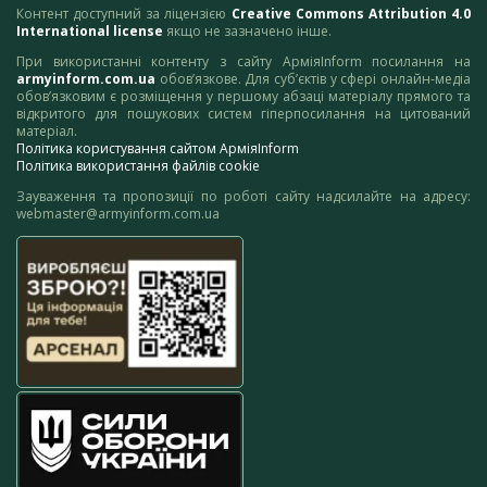
Контент доступний за ліцензією
Creative Commons Attribution 4.0
International license
якщо не зазначено інше.
При використанні контенту з сайту АрміяInform посилання на
armyinform.com.ua
обов’язкове. Для суб’єктів у сфері онлайн-медіа
обов’язковим є розміщення у першому абзаці матеріалу прямого та
відкритого для пошукових систем гіперпосилання на цитований
матеріал.
Політика користування сайтом АрміяInform
Політика використання файлів cookie
Зауваження та пропозиції по роботі сайту надсилайте на адресу:
webmaster@armyinform.com.ua