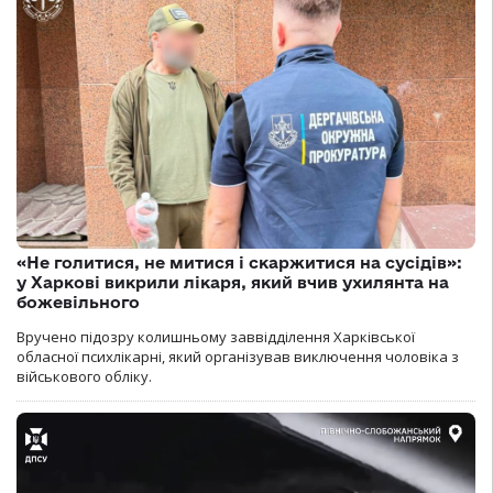
«Не голитися, не митися і скаржитися на сусідів»:
у Харкові викрили лікаря, який вчив ухилянта на
божевільного
Вручено підозру колишньому заввідділення Харківської
обласної психлікарні, який організував виключення чоловіка з
військового обліку.