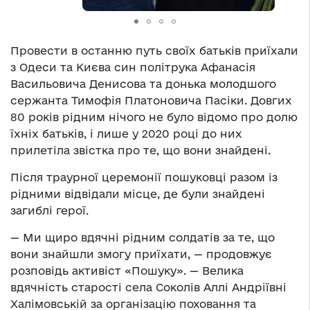
Провести в останню путь своїх батьків приїхали
з Одеси та Києва син політрука Афанасія
Васильовича Денисова та донька молодшого
сержанта Тимофія Платоновича Пасіки. Довгих
80 років рідним нічого не було відомо про долю
їхніх батьків, і лише у 2020 році до них
прилетіла звістка про те, що вони знайдені.
Після траурної церемонії пошуковці разом із
рідними відвідали місце, де були знайдені
загиблі герої.
— Ми щиро вдячні рідним солдатів за те, що
вони знайшли змогу приїхати, — продовжує
розповідь активіст «Пошуку». — Велика
вдячність старості села Соколів Аллі Андріївні
Халімовській за організацію поховання та