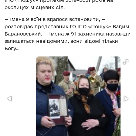
ІПО «Пошук» протягом 2019–2021 років на
околицях місцевих сіл.
— Імена 9 воїнів вдалося встановити, —
розповідає представник ГО ІПО «Пошук» Вадим
Барановський. — Імена ж 91 захисника назавжди
залишаться невідомими, вони відомі тільки
Богу…