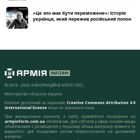
«Це зло має бути переможене»: історія
українця, який пережив російський полон
© 2018 - 2026, ІНФОРМАЦІЙНЕ АГЕНТСТВО,
Міністерство оборони України
Контент доступний за ліцензією
Creative Commons Attribution 4.0
International license
якщо не зазначено інше.
При використанні контенту з сайту АрміяInform посилання на
armyinform.com.ua
обов’язкове. Для суб’єктів у сфері онлайн-медіа
обов’язковим є розміщення у першому абзаці матеріалу прямого та
відкритого для пошукових систем гіперпосилання на цитований
матеріал.