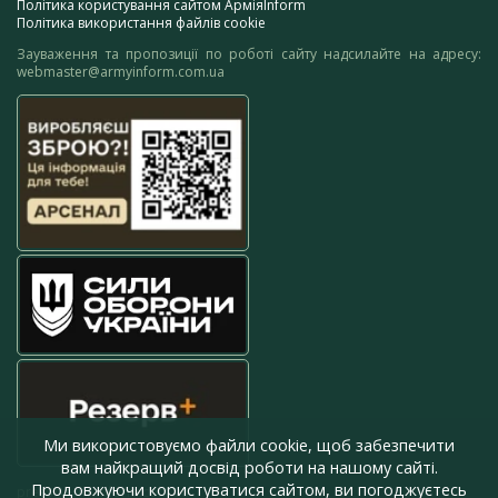
Політика користування сайтом АрміяInform
Політика використання файлів cookie
Зауваження та пропозиції по роботі сайту надсилайте на адресу:
webmaster@armyinform.com.ua
Ми використовуємо файли cookie, щоб забезпечити
вам найкращий досвід роботи на нашому сайті.
Продовжуючи користуватися сайтом, ви погоджуєтесь
press@armyinform.com.ua