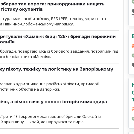
озбирає тил ворога: прикордонники нищать
огістику окупантів
 уразили засоби зв’язку, РЕБ і РЕР, техніку, укриття та
на Північно-Слобожанському напрямку.
рятували «Хамві»: бійці 128-ї бригади пережили
олнії»
ї бригади, повертаючись із бойового завдання, потрапили під
ого безпілотника «Молнія».
у піхоту, техніку та логістику на Запорізькому
азали кадри знищення російської піхоти, артилерії,
гістичних об’єктів на Запоріжжі.
ян, а сімох взяв у полон: історія командира
ї роти 43-ї окремої механізованої бригади Олексій із
 Харківщину — край, де народився та виріс.