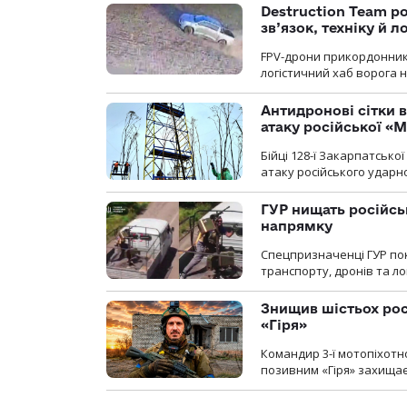
Destruction Team р
зв’язок, техніку й л
FPV-дрони прикордонників
логістичний хаб ворога 
Антидронові сітки в
атаку російської «М
Бійці 128-ї Закарпатсько
атаку російського ударн
ГУР нищать російськ
напрямку
Спецпризначенці ГУР пок
транспорту, дронів та ло
Знищив шістьох росі
«Гіря»
Командир 3-ї мотопіхотно
позивним «Гіря» захищає