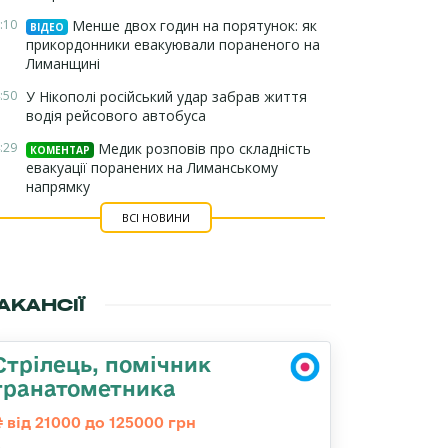
:10
Менше двох годин на порятунок: як
ВІДЕО
прикордонники евакуювали пораненого на
Лиманщині
:50
У Нікополі російський удар забрав життя
водія рейсового автобуса
:29
Медик розповів про складність
КОМЕНТАР
евакуації поранених на Лиманському
напрямку
ВСІ НОВИНИ
АКАНСІЇ
Стрілець, помічник
гранатометника
від 21000 до 125000 грн