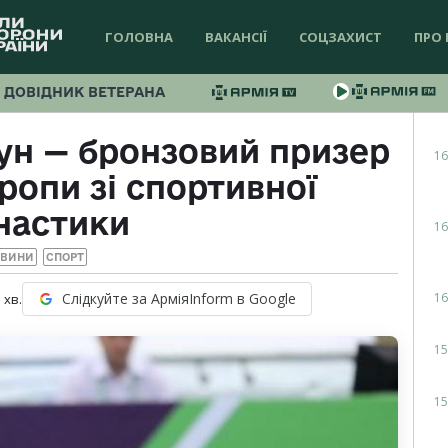
ГОЛОВНА
ВАКАНСІЇ
СОЦЗАХИСТ
ПРО 
ДОВІДНИК ВЕТЕРАНА
ун — бронзовий призер
16
ропи зі спортивної
настики
16
ОВИНИ
СПОРТ
16
Слідкуйте за АрміяInform в Google
1
хв.
15
15