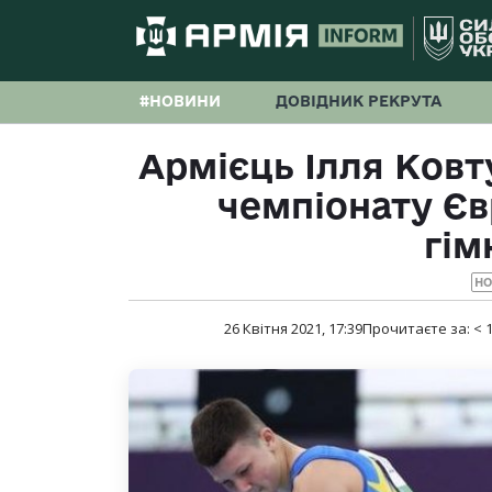
#НОВИНИ
ДОВІДНИК РЕКРУТА
Армієць Ілля Ковт
чемпіонату Єв
гім
Н
26 Квітня 2021, 17:39
Прочитаєте за:
< 