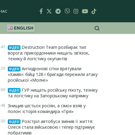
НАС
ENGLISH
:47
Destruction Team розбирає тил
ВІДЕО
ворога: прикордонники нищать зв’язок,
техніку й логістику окупантів
:26
Антидронові сітки врятували
ВІДЕО
«Хамві»: бійці 128-ї бригади пережили атаку
російської «Молнії»
:09
ГУР нищать російську піхоту, техніку
ВІДЕО
та логістику на Запорізькому напрямку
:48
Знищив шістьох росіян, а сімох взяв у
полон: історія командира «Гіря»
:30
Розстріл автобуса змінив її життя:
ВІДЕО
Олеся стала військовою і тепер підтримує
побратимів