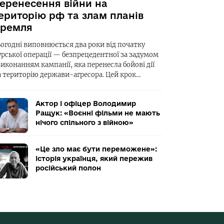
еренесення війни на
ериторію рф та злам планів
ремля
ьогодні виповнюється два роки від початку
урської операції — безпрецедентної за задумом
виконанням кампанії, яка перенесла бойові дії
а територію держави-агресора. Цей крок…
Актор і офіцер Володимир
Ращук: «Воєнні фільми не мають
нічого спільного з війною»
«Це зло має бути переможене»:
історія українця, який пережив
російський полон