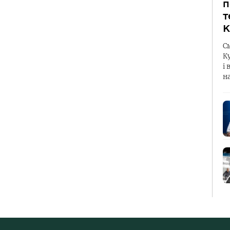
п
т
К
С
К
і 
н