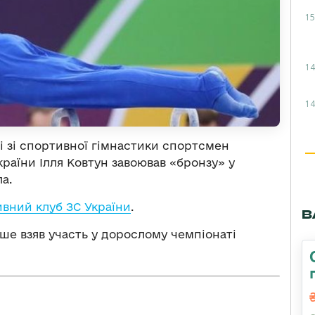
15
14
14
і зі спортивної гімнастики спортсмен
раїни Ілля Ковтун завоював «бронзу» у
а.
вний клуб ЗС України
.
В
ше взяв участь у дорослому чемпіонаті