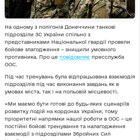
На одному з полігонів Донеччини танкові
підрозділи ЗС України спільно з
представниками Національної гвардії провели
бойове злагодження – знищили умовного
противника. Про це
повідомляє
пресслужба
ООС.
Під час тренувань була відпрацьована взаємодія
підрозділів під час виконання завдань як в
умовах міста, так і на польовій місцевості.
«Ми маємо бути готові до будь-яких сценаріїв
розвитку подій на кордонах України, тому
пріоритетні напрямки нашої роботи в ООС – це
постійні бойові тренування та налагодження
взаємодії з підрозділами Збройних Сил