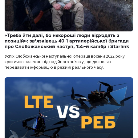
«Треба йти далі, бо нехороші люди відходять з
позицій»: зв’язківець 40-ї артилерійської бригади
про Слобожанський наступ, 155-й калібр і Starlink
Успіх Слобожанської наступальної операції восени 2022 року
критично залежав від надійного зв’язку, що дозволяв
передавати інформацію в режимі реального часу.