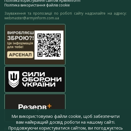
Політика користування сайтом АрміяInform
Політика використання файлів cookie
Зауваження та пропозиції по роботі сайту надсилайте на адресу:
webmaster@armyinform.com.ua
Ми використовуємо файли cookie, щоб забезпечити
вам найкращий досвід роботи на нашому сайті.
Продовжуючи користуватися сайтом, ви погоджуєтесь
press@armyinform.com.ua