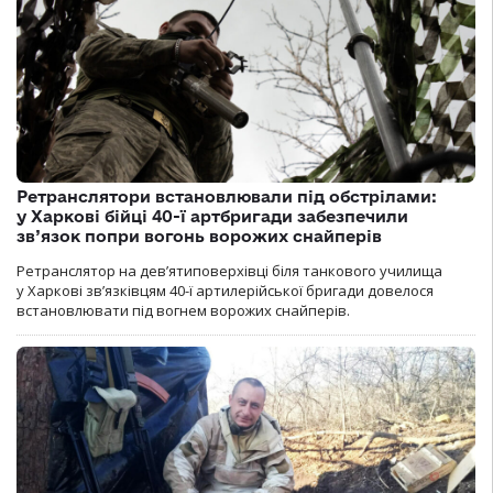
Ретранслятори встановлювали під обстрілами:
у Харкові бійці 40-ї артбригади забезпечили
зв’язок попри вогонь ворожих снайперів
Ретранслятор на дев’ятиповерхівці біля танкового училища
у Харкові зв’язківцям 40-ї артилерійської бригади довелося
встановлювати під вогнем ворожих снайперів.