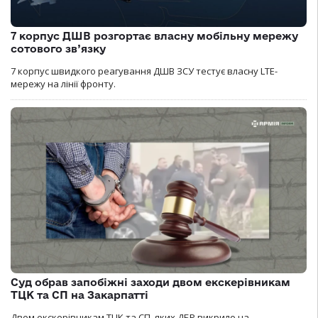
7 корпус ДШВ розгортає власну мобільну мережу
сотового зв’язку
7 корпус швидкого реагування ДШВ ЗСУ тестує власну LTE-
мережу на лінії фронту.
Суд обрав запобіжні заходи двом екскерівникам
ТЦК та СП на Закарпатті
Двом екскерівникам ТЦК та СП, яких ДБР викрило на