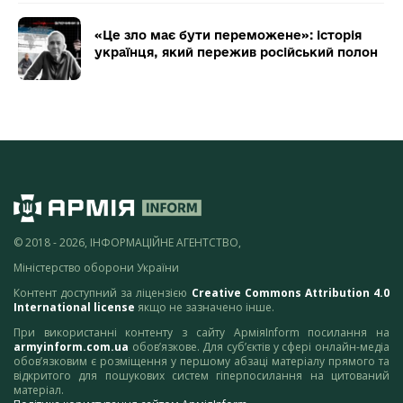
«Це зло має бути переможене»: історія
українця, який пережив російський полон
© 2018 - 2026, ІНФОРМАЦІЙНЕ АГЕНТСТВО,
Міністерство оборони України
Контент доступний за ліцензією
Creative Commons Attribution 4.0
International license
якщо не зазначено інше.
При використанні контенту з сайту АрміяInform посилання на
armyinform.com.ua
обов’язкове. Для суб’єктів у сфері онлайн-медіа
обов’язковим є розміщення у першому абзаці матеріалу прямого та
відкритого для пошукових систем гіперпосилання на цитований
матеріал.