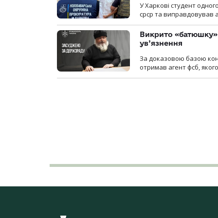
У Харкові студент одног
срср та виправдовував аг
Викрито «батюшку» 
ув’язнення
За доказовою базою конт
отримав агент фсб, якого