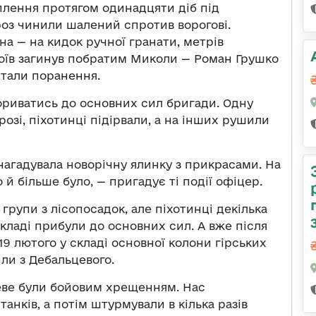
кріплення протягом одинадцяти діб під
оз чинили шалений спротив ворогові.
на — на кидок ручної гранати, метрів
боїв загинув побратим Миколи — Роман Грушко
стали поранення.
рориватись до основних сил бригади. Одну
озі, піхотинці підірвали, а на інших рушили
нагадувала новорічну ялинку з прикрасами. На
 й більше було, — пригадує ті події офіцер.
групи з лісопосадок, але піхотинці декілька
 складі прибули до основних сил. А вже після
19 лютого у складі основної колони гірських
ли з Дебальцевого.
цеве були бойовим хрещенням. Нас
танків, а потім штурмували в кілька разів