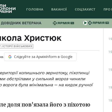
ГОЛОВНА
ВАКАНСІЇ
СОЦЗАХИСТ
ПРО 
ДОВІДНИК ВЕТЕРАНА
икола Христюк
19
Y: ІСТОРІЇ ВІЙСЬКОВИХ
19
Слідкуйте за АрміяInform в Google
хв.
19
ериторії колишнього зернотоку, піхотинці
ими обстрілами у сильний мороз чинили
о ворога була мінімальна — на кидок ручної
19
18
ле доля пов’язала його з піхотою