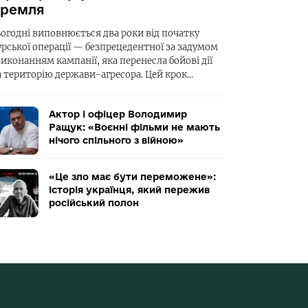
ремля
ьогодні виповнюється два роки від початку
урської операції — безпрецедентної за задумом
виконанням кампанії, яка перенесла бойові дії
а територію держави-агресора. Цей крок…
Актор і офіцер Володимир
Ращук: «Воєнні фільми не мають
нічого спільного з війною»
«Це зло має бути переможене»:
історія українця, який пережив
російський полон