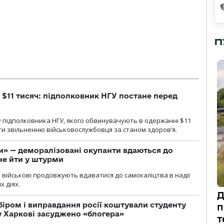
П
 $11 тисяч: підполковник НГУ постане перед
 підполковника НГУ, якого обвинувачують в одержанні $11
яти звільненню військовослужбовця за станом здоров’я.
ги» — деморалізовані окупанти вдаються до
не йти у штурми
і військові продовжують вдаватися до самокаліцтва в надії
х діях.
Д
біром і виправдання росії коштували студенту
п
у Харкові засуджено «блогера»
т