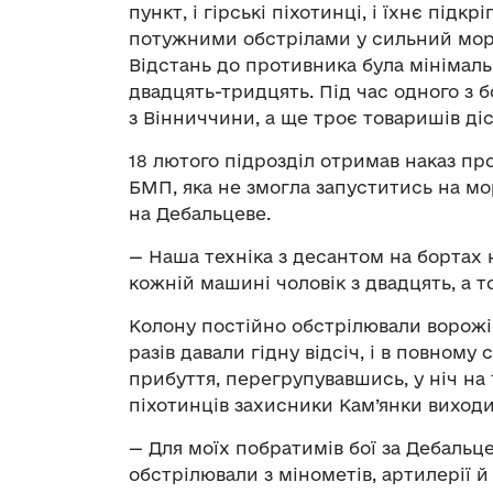
пункт, і гірські піхотинці, і їхнє під
потужними обстрілами у сильний мор
Відстань до противника була мінімаль
двадцять-тридцять. Під час одного з 
з Вінниччини, а ще троє товаришів ді
18 лютого підрозділ отримав наказ п
БМП, яка не змогла запуститись на мор
на Дебальцеве.
— Наша техніка з десантом на бортах 
кожній машині чоловік з двадцять, а то
Колону постійно обстрілювали ворожі 
разів давали гідну відсіч, і в повному
прибуття, перегрупувавшись, у ніч на 
піхотинців захисники Кам’янки виходи
— Для моїх побратимів бої за Дебаль
обстрілювали з мінометів, артилерії й 