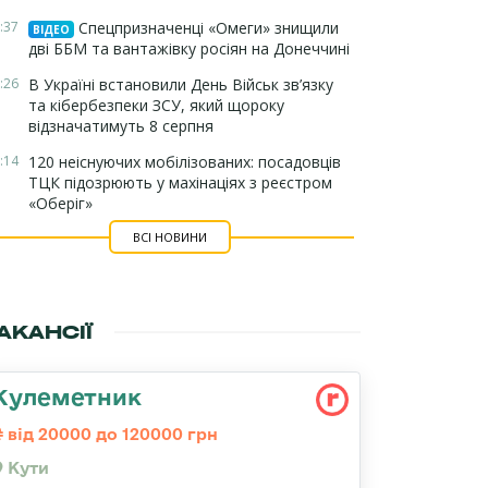
:37
Спецпризначенці «Омеги» знищили
ВІДЕО
дві ББМ та вантажівку росіян на Донеччині
:26
В Україні встановили День Військ зв’язку
та кібербезпеки ЗСУ, який щороку
відзначатимуть 8 серпня
:14
120 неіснуючих мобілізованих: посадовців
ТЦК підозрюють у махінаціях з реєстром
«Оберіг»
ВСІ НОВИНИ
АКАНСІЇ
Кулеметник
від 20000 до 120000 грн
Кути