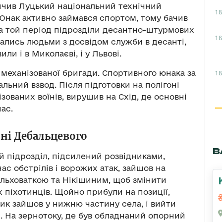
інчив Луцький національний технічний
18
 Юнак активно займався спортом, тому бачив
 на той період підрозділи десантно-штурмових
18
увались людьми з досвідом служби в десанті,
и і в Миколаєві, і у Львові.
механізованої бригади. Спортивного юнака за
18
льний взвод. Після підготовки на полігоні
зованих воїнів, вирушив на Схід, де основні
ас.
оні Дебальцевого
В
ний підрозділ, підсилений розвідниками,
ас обстрілів і ворожих атак, зайшов на
Ольховаткою та Нікішиним, щоб змінити
 піхотинців. Щойно прибули на позиції,
ик зайшов у нижню частину села, і вийти
и. На зернотоку, де був обладнаний опорний