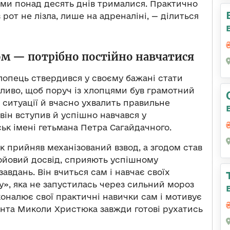
 ми понад десять днів трималися. Практично
в рот не лізла, лише на адреналіні, — ділиться
ом — потрібно постійно навчатися
хлопець ствердився у своєму бажані стати
жливо, щоб поруч із хлопцями був грамотний
 ситуації й вчасно ухвалить правильне
він вступив й успішно навчався у
ськ імені гетьмана Петра Сагайдачного.
 прийняв механізований взвод, а згодом став
бойовий досвід, сприяють успішному
вдань. Він вчиться сам і навчає своїх
ху», яка не запустилась через сильний мороз
оналює свої практичні навички сам і мотивує
нта Миколи Христюка завжди готові рухатись