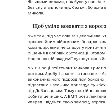
більшими силами, ніж були у нас. Але
без сну й відпочинку, без їжі, бо вона 
Микола.
Щоб уміло воювати з ворог
Уже там, під час боїв за Дебальцеве, 
професійним військовим. Знав, як ва
командир, який не спасує у критичній
рішення в бойовій обстановці. Згодом 
Національній академії сухопутних вій
У 2019 році лейтенант Микола Христюк
ротним. Здобуті знання, а головне — 
виконанню його підрозділом бойових за
підлеглих. І весь час пригадує ту «бе
під Дебальцевим. Тому постійно вдоск
робити це інших. А БМП роти лейтена
уперед і відбити свою землю у ворога.