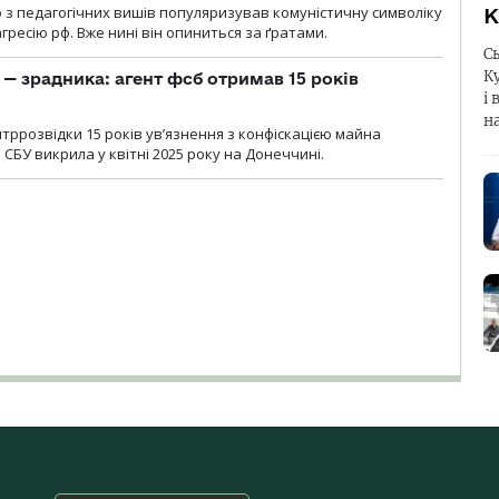
о з педагогічних вишів популяризував комуністичну символіку
К
ресію рф. Вже нині він опиниться за ґратами.
С
К
— зрадника: агент фсб отримав 15 років
і 
н
ррозвідки 15 років увʼязнення з конфіскацією майна
 СБУ викрила у квітні 2025 року на Донеччині.