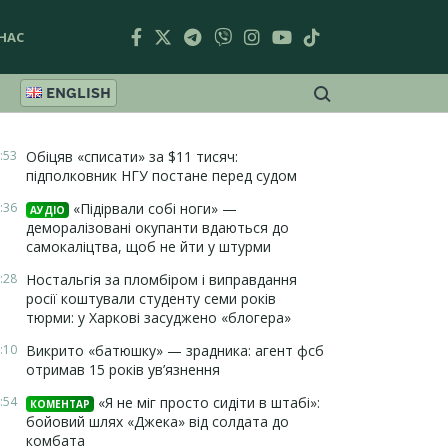
НАС
ENGLISH
:53
Обіцяв «списати» за $11 тисяч:
підполковник НГУ постане перед судом
:36
«Підірвали собі ноги» —
АУДІО
деморалізовані окупанти вдаються до
самокаліцтва, щоб не йти у штурми
:28
Ностальгія за пломбіром і виправдання
росії коштували студенту семи років
тюрми: у Харкові засуджено «блогера»
:10
Викрито «батюшку» — зрадника: агент фсб
отримав 15 років ув’язнення
:54
«Я не міг просто сидіти в штабі»:
КОМЕНТАР
бойовий шлях «Джека» від солдата до
комбата