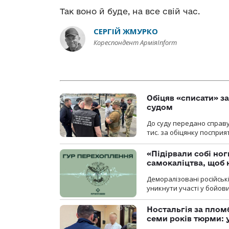
Так воно й буде, на все свій час.
СЕРГІЙ ЖМУРКО
Кореспондент АрміяInform
Обіцяв «списати» за
судом
До суду передано справу
тис. за обіцянку поспри
«Підірвали собі но
самокаліцтва, щоб 
Деморалізовані російськ
уникнути участі у бойови
Ностальгія за плом
семи років тюрми: 