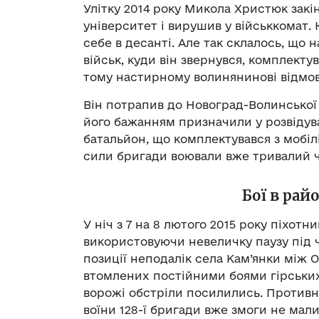
Улітку 2014 року Микола Христюк зак
університет і вирушив у військкомат.
себе в десанті. Але так склалось, що
військ, куди він звернувся, комплект
тому настирному волинянинові відмовил
Він потрапив до Новоград-Волинської 
його бажанням призначили у розвідува
батальйон, що комплектувався з мобілі
сили бригади воювали вже тривалий ч
Бої в рай
У ніч з 7 на 8 лютого 2015 року піхот
використовуючи невеличку паузу під ч
позиції неподалік села Кам’янки між 
втомлених постійними боями гірських
ворожі обстріли посилились. Противн
воїни 128-ї бригади вже змоги не мал