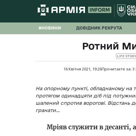
#НОВИНИ
ДОВІДНИК РЕКРУТА
Ротний М
LIFE STOR
16 Квітня 2021, 19:26
Прочитаєте за:
3
На опорному пункті, обладнаному на т
протягом одинадцяти діб під потужн
шалений спротив ворогові. Відстань д
гранати…
Мріяв служити в десанті, а