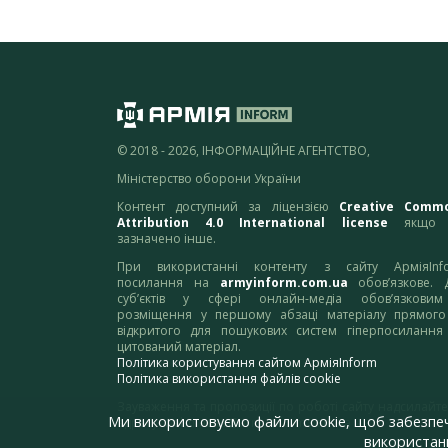
© 2018 - 2026, ІНФОРМАЦІЙНЕ АГЕНТСТВО,
Міністерство оборони України
Контент доступний за ліцензією
Creative Comm
Attribution 4.0 International license
якщо 
зазначено інше.
При використанні контенту з сайту АрміяInf
посилання на
armyinform.com.ua
обов’язкове. 
суб’єктів у сфері онлайн-медіа обов’язкови
розміщення у першому абзаці матеріалу прямого
відкритого для пошукових систем гіперпосилання
цитований матеріал.
Політика користування сайтом АрміяInform
Політика використання файлів cookie
Зауваження та пропозиції по роботі сайту надсилайте
Ми використовуємо файли cookie, щоб забезпе
адресу:
webmaster@armyinform.com.ua
використанн