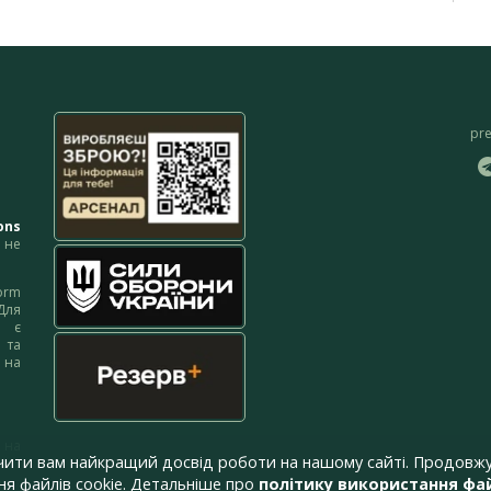
pr
ons
не
orm
Для
м є
 та
 на
 на
чити вам найкращий досвід роботи на нашому сайті. Продовжу
я файлів cookie. Детальніше про
політику використання фай