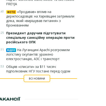
FREYJA
:41
«Продавав» вплив на
ФОТО
держпосадовців: на Харківщині затримали
ділка, який «вирішував питання» з
бронюванням
:25
Президент доручив підготувати
спеціальну санкційну операцію проти
російського ОПК
:11
На Луганщині Apachi розгромили
ВІДЕО
логістику окупантів: уражено
електростанцію, АЗС і транспорт
:53
Обіцяв «списати» за $11 тисяч:
підполковник НГУ постане перед судом
ВСІ НОВИНИ
АКАНСІЇ