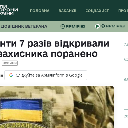
ГОЛОВНА
ВАКАНСІЇ
СОЦЗАХИСТ
ПРО 
ДОВІДНИК ВЕТЕРАНА
нти 7 разів відкривали
7:
 захисника поранено
6:
НОВИНИ
Слідкуйте за АрміяInform в Google
хв.
6:
20