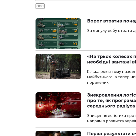
ООС
Ворог втратив пона
За минулу добу втрати ар
«На трьох колесах 
необхідні вантажі 
Кілька років тому назем
майбутнього, а тепер ни
поранених.
Знекровлення логіс
про те, як програм
середнього радіуса
Знищення логістики прот
напрямів розвитку украї
Перші результати о