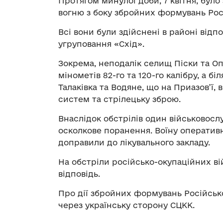
Протягом минулої доби, 7 квітня, бу
вогню з боку збройних формувань Росі
Всі вони були здійснені в районі від
угруповання «Схід».
Зокрема, неподалік селищ Піски та Оп
мінометів 82-го та 120-го калібру, а б
Талаківка та Водяне, що на Приазов’ї,
систем та стрілецьку зброю.
Внаслідок обстрілів один військовосл
осколкове поранення. Воїну операти
доправили до лікувального закладу.
На обстріли російсько-окупаційних ві
відповідь.
Про дії збройних формувань Російськ
через українську сторону СЦКК.