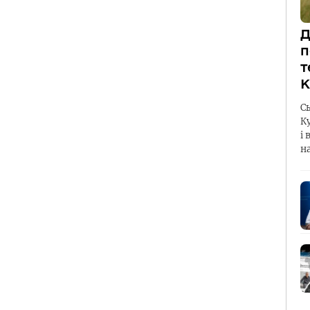
Д
п
т
К
С
К
і 
н