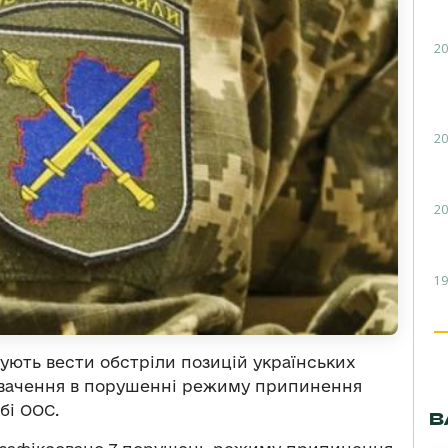
20
20
20
19
ують вести обстріли позицій українських
увачення в порушенні режиму припинення
бі ООС.
В