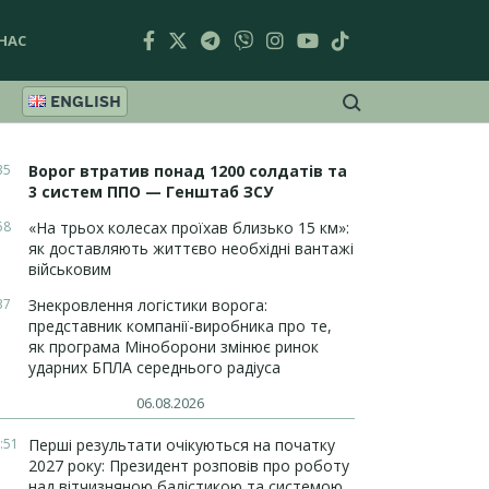
НАС
ENGLISH
35
Ворог втратив понад 1200 солдатів та
3 систем ППО — Генштаб ЗСУ
58
«На трьох колесах проїхав близько 15 км»:
як доставляють життєво необхідні вантажі
військовим
37
Знекровлення логістики ворога:
представник компанії-виробника про те,
як програма Міноборони змінює ринок
ударних БПЛА середнього радіуса
06.08.2026
:51
Перші результати очікуються на початку
2027 року: Президент розповів про роботу
над вітчизняною балістикою та системою