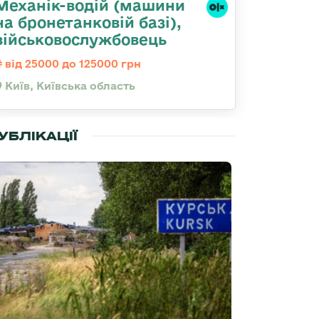
Механік-водій (машини
на бронетанковій базі),
військовослужбовець
від 25000 до 125000 грн
Київ, Київська область
УБЛІКАЦІЇ