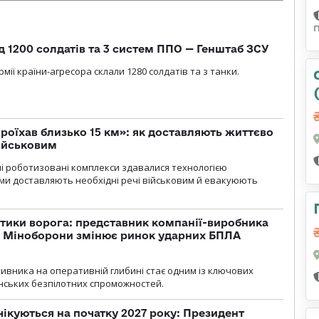
д 1200 солдатів та 3 систем ППО — Генштаб ЗСУ
мії країни-агресора склали 1280 солдатів та з танки.
проїхав близько 15 км»: як доставляють життєво
військовим
ні роботизовані комплекси здавалися технологією
ми доставляють необхідні речі військовим й евакуюють
тики ворога: представник компанії-виробника
а Міноборони змінює ринок ударних БПЛА
ивника на оперативній глибині стає одним із ключових
нських безпілотних спроможностей.
чікуються на початку 2027 року: Президент