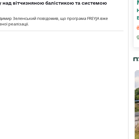
у над вітчизняною балістикою та системою
димир Зеленський повідомив, що програма FREYJA вже
ної реалізації.
П