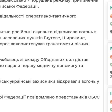
ло зафіксовано 7 порушень режиму припинення
йської Федерації.
повідальності оперативно-тактичного
итне російські окупанти відкривали вогонь з
іля населених пунктів Гнутове, Широкине,
 ворог використовував гранатомети різних
ужбовець зі складу Об’єднаних сил дістав
вно надали першу медичну допомогу та
йськ українські захисники відкривали вогонь у
ої Федерації повідомлено представників ОБСЄ