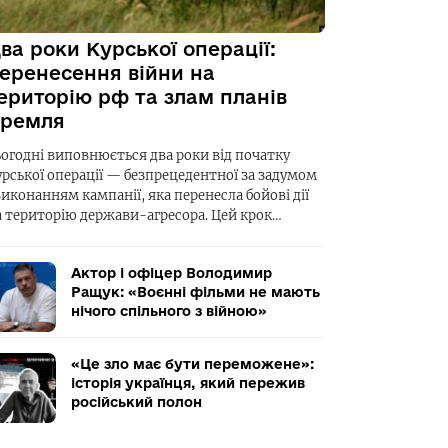
ва роки Курської операції:
еренесення війни на
ериторію рф та злам планів
ремля
ьогодні виповнюється два роки від початку
урської операції — безпрецедентної за задумом
виконанням кампанії, яка перенесла бойові дії
а територію держави-агресора. Цей крок…
Актор і офіцер Володимир
Ращук: «Воєнні фільми не мають
нічого спільного з війною»
«Це зло має бути переможене»:
історія українця, який пережив
російський полон