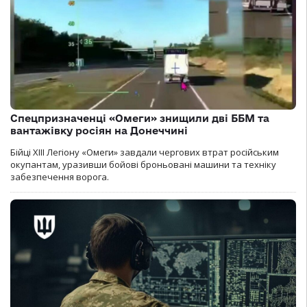
Спецпризначенці «Омеги» знищили дві ББМ та
вантажівку росіян на Донеччині
Бійці ХІІІ Легіону «Омеги» завдали чергових втрат російським
окупантам, уразивши бойові броньовані машини та техніку
забезпечення ворога.