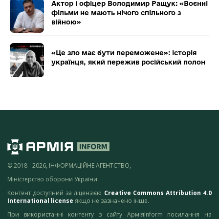
Актор і офіцер Володимир Ращук: «Воєнні
фільми не мають нічого спільного з
війною»
«Це зло має бути переможене»: історія
українця, який пережив російський полон
© 2018 - 2026, ІНФОРМАЦІЙНЕ АГЕНТСТВО,
Міністерство оборони України
Контент доступний за ліцензією
Creative Commons Attribution 4.0
International license
якщо не зазначено інше.
При використанні контенту з сайту АрміяInform посилання на