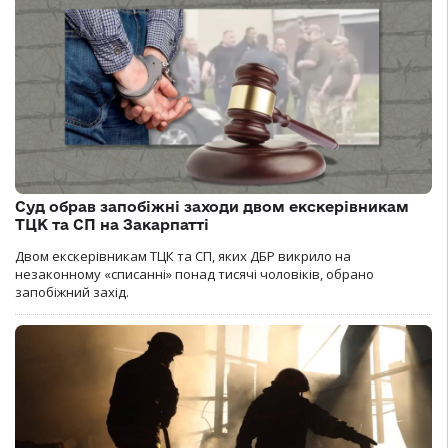
Суд обрав запобіжні заходи двом екскерівникам
ТЦК та СП на Закарпатті
Двом екскерівникам ТЦК та СП, яких ДБР викрило на
незаконному «списанні» понад тисячі чоловіків, обрано
запобіжний захід.