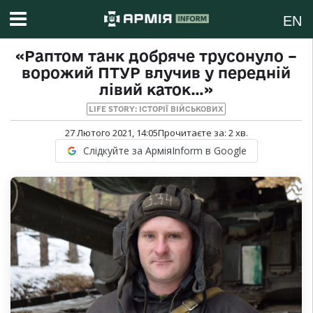
EN
«Раптом танк добряче трусонуло –
ворожий ПТУР влучив у передній
лівий каток…»
LIFE STORY: ІСТОРІЇ ВІЙСЬКОВИХ
27 Лютого 2021, 14:05
Прочитаєте за:
2
хв.
Слідкуйте за АрміяInform в Google