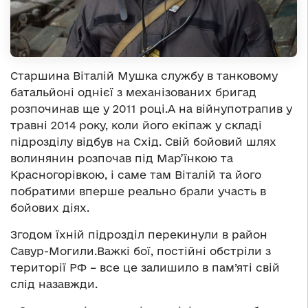
Старшина Віталій Мушка службу в танковому
батальйоні однієї з механізованих бригад
розпочинав ще у 2011 році.А на війнупотрапив у
травні 2014 року, коли його екіпаж у складі
підрозділу відбув на Схід. Свій бойовий шлях
волинянин розпочав під Мар’їнкою та
Красногорівкою, і саме там Віталій та його
побратими вперше реально брали участь в
бойових діях.
Згодом їхній підрозділ перекинули в район
Савур-Могили.Важкі бої, постійні обстріли з
території РФ – все це залишило в пам’яті свій
слід назавжди.