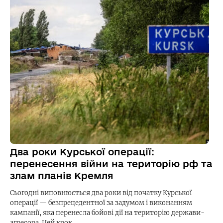
Два роки Курської операції:
перенесення війни на територію рф та
злам планів Кремля
Сьогодні виповнюється два роки від початку Курської
операції — безпрецедентної за задумом і виконанням
кампанії, яка перенесла бойові дії на територію держави-
агресора. Цей крок…