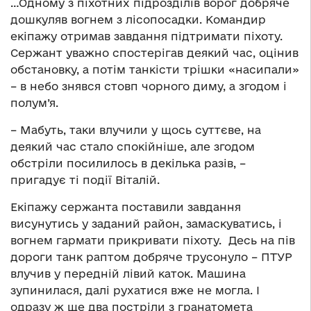
…Одному з піхотних підрозділів ворог добряче
дошкуляв вогнем з лісопосадки. Командир
екіпажу отримав завдання підтримати піхоту.
Сержант уважно спостерігав деякий час, оцінив
обстановку, а потім танкісти трішки «насипали»
– в небо знявся стовп чорного диму, а згодом і
полум’я.
– Мабуть, таки влучили у щось суттєве, на
деякий час стало спокійніше, але згодом
обстріли посилилось в декілька разів, –
пригадує ті події Віталій.
Екіпажу сержанта поставили завдання
висунутись у заданий район, замаскуватись, і
вогнем гармати прикривати піхоту. Десь на пів
дороги танк раптом добряче трусонуло – ПТУР
влучив у передній лівий каток. Машина
зупинилася, далі рухатися вже не могла. І
одразу ж ще два постріли з гранатомета