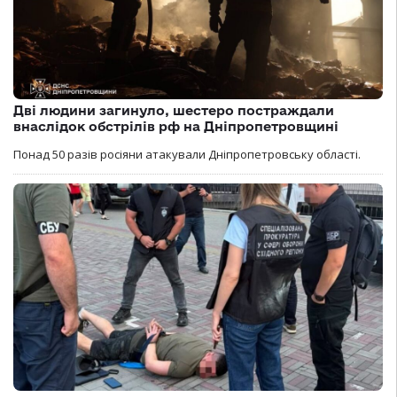
Дві людини загинуло, шестеро постраждали
внаслідок обстрілів рф на Дніпропетровщині
Понад 50 разів росіяни атакували Дніпропетровську області.