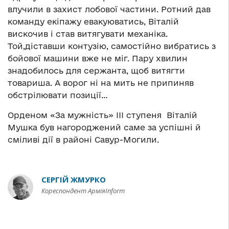
влучили в захист лобової частини. Ротний дав
команду екіпажу евакуюватись, Віталій
вискочив і став витягувати механіка.
Той,діставши контузію, самостійно вибратись з
бойової машини вже не міг. Пару хвилин
знадобилось для сержанта, щоб витягти
товариша. А ворог ні на мить не припиняв
обстрілювати позиції…
Орденом «За мужність» III ступеня Віталій
Мушка був нагороджений саме за успішні й
сміливі дії в районі Савур-Могили.
СЕРГІЙ ЖМУРКО
Кореспондент АрміяInform