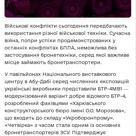
Військові конфлікти сьогодення передбачають
використання різної військової техніки. Сучасна
війна, попри успіхи продемонстрованих у
останніх конфліктах БПЛА, неможлива без
застосування бронетехніки, серед якої важливе
місце займають бронетранспортери.
У павільйонах Національного виставкового
центру в Абу-Дабі серед численних експозицій
українські виробники представили БТР-4МВ1 ―
модернізований варіант добре відомого БТР-4,
розроблений фахівцями «Харківського
конструкторського бюро імені О.О. Морозова»,
що входить до складу «Укроборонпрому».
«Четвірка» з часом стала одним із основних
бронетранспортерів ЗСУ. Підтверджує