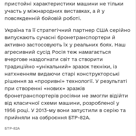
пристойні характеристики машини не тільки
участь у міжнародних виставках, а й у
повсякденній бойовій роботі.
Україна та її стратегічний партнер США серійно
випускають сучасні бронетранспортери й
активно застосовують їх у реальних боях. Наш
агресивний сусід Росія теж намагається
вчергове наздогнати світ та створити
традиційно «унікальний» зразок техніки, із
натхненням видаючи старі конструкторські
рішення за «проривні» технології. У результаті
при створенні «нових» зразків
бронетранспортерів росіяни не змогли відійти
від класичної схеми машини, розробленої у
1956 році. У 2013-му вони запустили в серію та
прийняли на озброєння БТР-82А.
БТР-82А