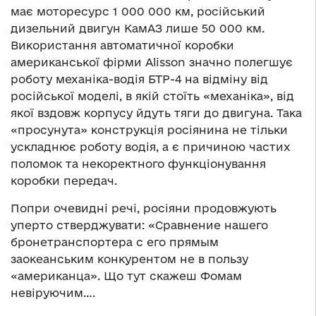
має моторесурс 1 000 000 км, російський
дизельний двигун КамАЗ лише 50 000 км.
Використання автоматичної коробки
американської фірми Alisson значно полегшує
роботу механіка-водія БТР-4 на відміну від
російської моделі, в якій стоїть «механіка», від
якої вздовж корпусу йдуть тяги до двигуна. Така
«просунута» конструкція росіянина не тільки
ускладнює роботу водія, а є причиною частих
поломок та некоректного функціонування
коробки передач.
Попри очевидні речі, росіяни продовжують
уперто стверджувати: «Сравнение нашего
бронетранспортера с его прямым
заокеанським конкурентом не в пользу
«американца». Що тут скажеш Фомам
невіруючим….