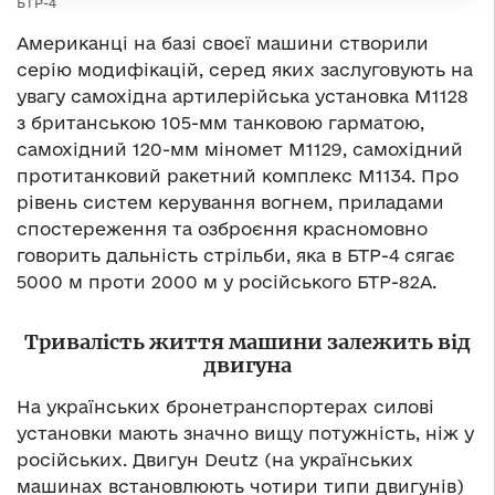
БТР-4
Американці на базі своєї машини створили
серію модифікацій, серед яких заслуговують на
увагу самохідна артилерійська установка М1128
з британською 105-мм танковою гарматою,
самохідний 120-мм міномет М1129, самохідний
протитанковий ракетний комплекс М1134. Про
рівень систем керування вогнем, приладами
спостереження та озброєння красномовно
говорить дальність стрільби, яка в БТР-4 сягає
5000 м проти 2000 м у російського БТР-82А.
Тривалість життя машини залежить від
двигуна
На українських бронетранспортерах силові
установки мають значно вищу потужність, ніж у
російських. Двигун Deutz (на українських
машинах встановлюють чотири типи двигунів)