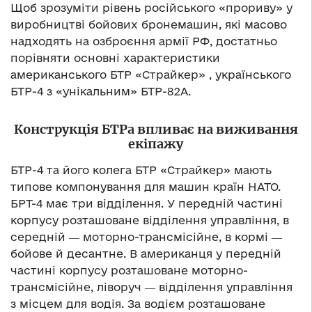
Щоб зрозуміти рівень російського «прориву» у
виробництві бойових бронемашин, які масово
надходять на озброєння армії РФ, достатньо
порівняти основні характеристики
американського БТР «Страйкер» , українського
БТР-4 з «унікальним» БТР-82А.
Конструкція БТРа впливає на виживання
екіпажу
БТР-4 та його колега БТР «Страйкер» мають
типове компонування для машин країн НАТО.
БРТ-4 має три відділення. У передній частині
корпусу розташоване відділення управління, в
середній ― моторно-трансмісійне, в кормі ―
бойове й десантне. В американця у передній
частині корпусу розташоване моторно-
трансмісійне, ліворуч ― відділення управління
з місцем для водія. За водієм розташоване