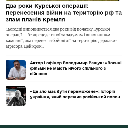
Два роки Курської операції:
перенесення війни на територію рф та
злам планів Кремля
Сьогодні виповнюється два роки від початку Курської
операції — безпрецедентної за задумом і виконанням
кампанії, яка перенесла бойові дії на територію держави-
агресора. Цей крок…
Актор і офіцер Володимир Ращук: «Воєнні
фільми не мають нічого спільного з
війною»
«Це зло має бути переможене»: історія
українця, який пережив російський полон