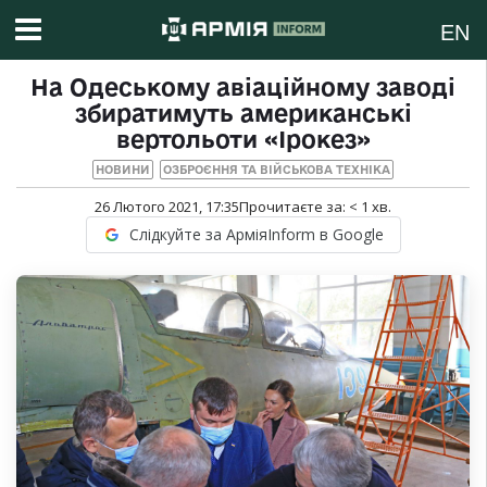
EN
На Одеському авіаційному заводі
збиратимуть американські
вертольоти «Ірокез»
НОВИНИ
ОЗБРОЄННЯ ТА ВІЙСЬКОВА ТЕХНІКА
26 Лютого 2021, 17:35
Прочитаєте за:
< 1
хв.
Слідкуйте за АрміяInform в Google