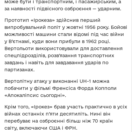
може бути і транспортним, і пасажирським, а
за наявності підвісного озброєння — ударним.
Прототип «Ірокеза» здійснив перший
випробувальний політ у жовтні 1956 року. Бойові
можливості машини стали відомі під час війни
у В’єтнамі, куди вони прибули в 1962 році.
Вертольоти використовували для доставлення
спецпідрозділів, розв’язання транспортних
завдань і навіть для завдавання ударів по
партизанах.
Вертолітну атаку у виконанні UH-1 можна
побачити у фільмі Френсіса Форда Копполи
«Апокаліпсис сьогодні».
Крім того, «Ірокез» брав участь практично в усіх
війнах останніх п’яти десятиліть. Нині він
перебуває на озброєнні більш ніж 70 країн
світу, включаючи США і ФРН.