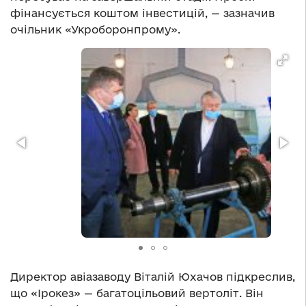
фінансується коштом інвестицій, — зазначив
очільник «Укроборонпрому».
Директор авіазаводу Віталій Юхачов підкреслив,
що «Ірокез» — багатоцільовий вертоліт. Він