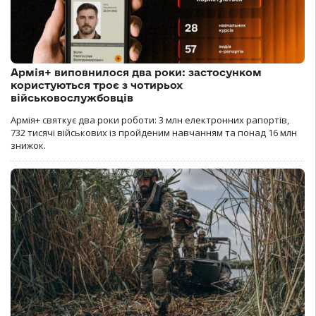
Армія+ виповнилося два роки: застосунком
користуються троє з чотирьох
військовослужбовців
Армія+ святкує два роки роботи: 3 млн електронних рапортів,
732 тисячі військових із пройденим навчанням та понад 16 млн
знижок.