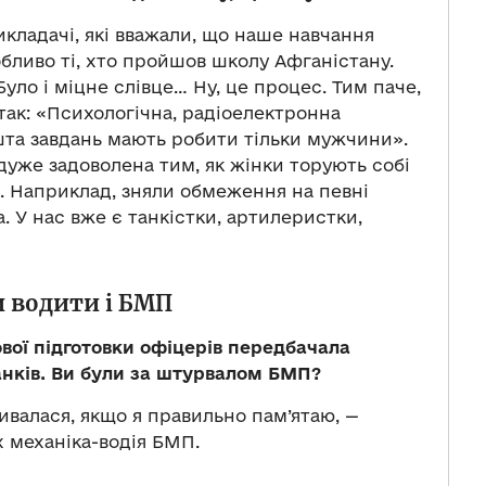
икладачі, які вважали, що наше навчання
бливо ті, хто пройшов школу Афганістану.
уло і міцне слівце… Ну, це процес. Тим паче,
и так: «Психологічна, радіоелектронна
ешта завдань мають робити тільки мужчини».
дуже задоволена тим, як жінки торують собі
. Наприклад, зняли обмеження на певні
а. У нас вже є танкістки, артилеристки,
 водити і БМП
ової підготовки офіцерів передбачала
анків. Ви були за штурвалом БМП?
ивалася, якщо я правильно пам’ятаю, —
ах механіка-водія БМП.