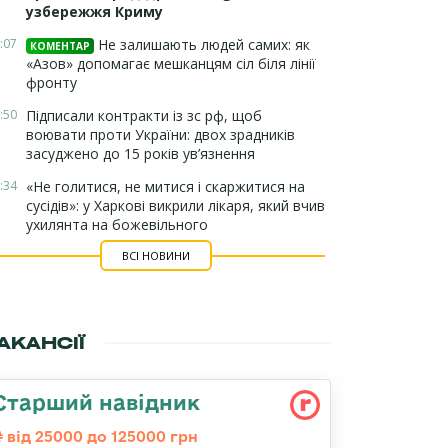
узбережжя Криму
:07
Не залишають людей самих: як
КОМЕНТАР
«Азов» допомагає мешканцям сіл біля лінії
фронту
:50
Підписали контракти із зс рф, щоб
воювати проти України: двох зрадників
засуджено до 15 років ув’язнення
:34
«Не голитися, не митися і скаржитися на
сусідів»: у Харкові викрили лікаря, який вчив
ухилянта на божевільного
ВСІ НОВИНИ
АКАНСІЇ
Старший навідник
від 25000 до 125000 грн