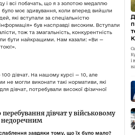
у і всі побачать, що я з золотою медаллю
 було моє здивування, коли вперед вийшли
Д
дей, які вступали за спеціальністю
п
інформація» був насправді високим. Вступали
т
далісти, тож та змагальність, конкурентність
К
ли бути найкращими. Нам казали: «Ви —
ітою!».
С
К
і 
н
 100 дівчат. На нашому курсі — 10, але
ми не могли виконати такі нормативи, які
 для дівчат, потребували високої фізичної
 перебування дівчат у військовому
є недоречним
ослаблення завдяки тому, що їх було мало?