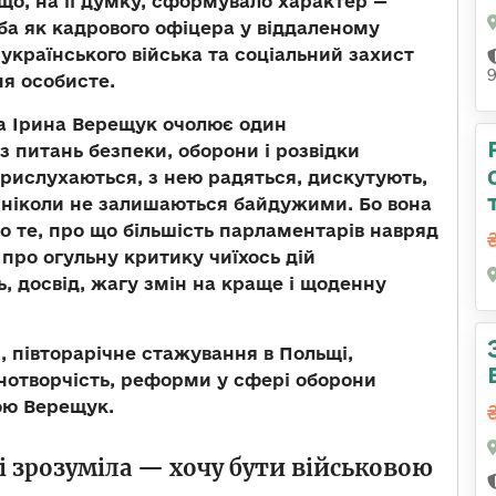
 що, на її думку, сформувало характер
—
ба як кадрового офіцера у віддаленому
 українського війська та соціальний захист
я особисте.
ва Ірина Верещук очолює один
з питань безпеки, оборони і розвідки
прислухаються, з нею радяться, дискутують,
 ніколи не залишаються байдужими. Бо вона
ро те, про що більшість парламентарів навряд
 про огульну критику чиїхось дій
ть, досвід, жагу змін на краще і щоденну
, півторарічне стажування в Польщі,
нотворчість, реформи у сфері оборони
ою Верещук.
 і зрозуміла — хочу бути військовою