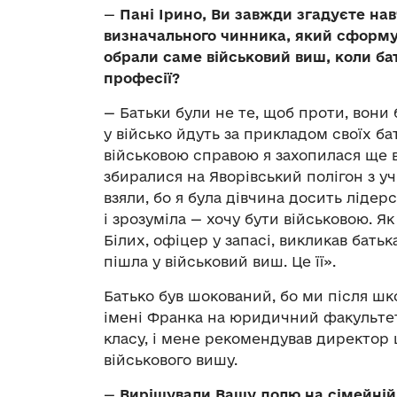
—
Пані Ірино, Ви завжди згадуєте нав
визначального чинника, який сформув
обрали саме військовий виш, коли ба
професії?
— Батьки були не те, щоб проти, вони б
у військо йдуть за прикладом своїх бат
військовою справою я захопилася ще в 
збиралися на Яворівський полігон з у
взяли, бо я була дівчина досить лідерс
і зрозуміла — хочу бути військовою. Я
Білих, офіцер у запасі, викликав батьк
пішла у військовий виш. Це її».
Батько був шокований, бо ми після шк
імені Франка на юридичний факультет
класу, і мене рекомендував директор 
військового вишу.
—
Вирішували Вашу долю на сімейній