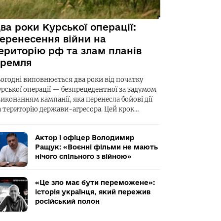
ва роки Курської операції:
еренесення війни на
ериторію рф та злам планів
ремля
ьогодні виповнюється два роки від початку
урської операції — безпрецедентної за задумом
виконанням кампанії, яка перенесла бойові дії
а територію держави-агресора. Цей крок…
Актор і офіцер Володимир
Ращук: «Воєнні фільми не мають
нічого спільного з війною»
«Це зло має бути переможене»:
історія українця, який пережив
російський полон