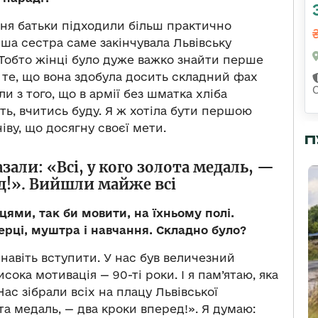
ання батьки підходили більш практично
рша сестра саме закінчувала Львівську
. Тобто жінці було дуже важко знайти перше
 те, що вона здобула досить складний фах
и з того, що в армії без шматка хліба
ть, вчитись буду. Я ж хотіла бути першою
іву, що досягну своєї мети.
П
казали: «Всі, у кого золота медаль, —
д!». Вийшли майже всі
ями, так би мовити, на їхньому полі.
ерці, муштра і навчання. Складно було?
навіть вступити. У нас був величезний
исока мотивація — 90-ті роки. І я пам’ятаю, яка
Нас зібрали всіх на плацу Львівської
лота медаль, — два кроки вперед!». Я думаю: