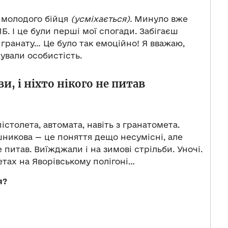
у молодого бійця
(усміхається).
Минуло вже
МБ. І це були перші мої спогади. Забігаєш
 гранату… Це було так емоційно! Я вважаю,
ували особистість.
и, і ніхто нікого не питав
пістолета, автомата, навіть з гранатомета.
ашникова — це поняття дещо несумісні, але
е питав. Виїжджали і на зимові стрільби. Уночі.
метах на Яворівському полігоні…
я?