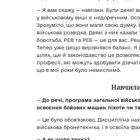
— Я вам скажу — навпаки. Були деякі в
у військовому виші є недоречним. Осо
Зрозуміло, що вони мали свою думку. Б
військова розвідка. Деякі з них казал
боротьба, РЕВ та РЕБ — це для вас. Р
Тепер уже дещо вирівнявся баланс. Я 
шлях, ще й законодавство це дозволяє
професії, які можуть здобувати дівчат
що в мої роки було немислимо.
Навчили
—
До речі, програма загальної військ
освоєння бойових машин піхоти чи т
— Це було обов’язково. Дисципліна наз
військова бронетехніка. І я освоїла ф
—
А як щодо танка?