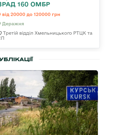
ЗРАД 160 ОМБР
від 20000 до 120000 грн
Деражня
Третій відділ Хмельницького РТЦК та
СП
УБЛІКАЦІЇ