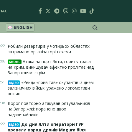
НАС
ENGLISH
:22
Робили дезертирів у чотирьох областях:
затримано організаторів схеми
:06
Атака на порт Ялти, горить траса
АНОНС
на Крим, винищувач ефектно пролітає над
Запоріжжям: стрім
:51
«Рейд» «привітав» окупантів із днем
ВІДЕО
залізничних військ: уражено локомотиви
росіян
:38
Ворог повторно атакував рятувальників
на Запоріжжі: поранено двох
надзвичайників
:22
До Дня Ялти оператори ГУР
ВІДЕО
провели парад дронів Magura біля