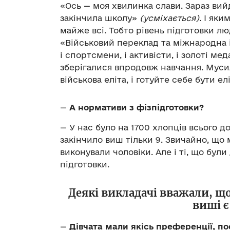
«Ось — моя хвилинка слави. Зараз вийд
закінчила школу»
(усміхається).
І яким
майже всі. Тобто рівень підготовки лю
«Військовий переклад та міжнародна 
і спортсмени, і активісти, і золоті ме
зберігалися впродовж навчання. Муси
військова еліта, і готуйте себе бути ел
—
А нормативи з фізпідготовки?
— У нас було на 1700 хлопців всього до
закінчило виш тільки 9. Звичайно, що 
виконували чоловіки. Але і ті, що були
підготовки.
Деякі викладачі вважали, що
виші 
—
Дівчата мали якісь преференції, п