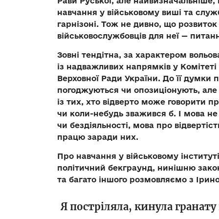
Рави Руської, але найвизначальніше,
навчання у військовому виші та служ
гарнізоні. Тож не дивно, що розвиток
військовослужбовців для неї
—
питанн
Зовні тендітна, за характером вольо
із надважливих напрямків у Комітеті 
Верховної Ради України. До її думки 
погоджуються чи опозиціонують, але
із тих, хто відверто може говорити п
чи коли-небудь зважився б. І мова не
чи бездіяльності, мова про відвертіс
працю заради них.
Про навчання у військовому інституті
політичний бекграунд, нинішню зако
та багато іншого розмовляємо з Ірин
Я постріляла, кинула гранату