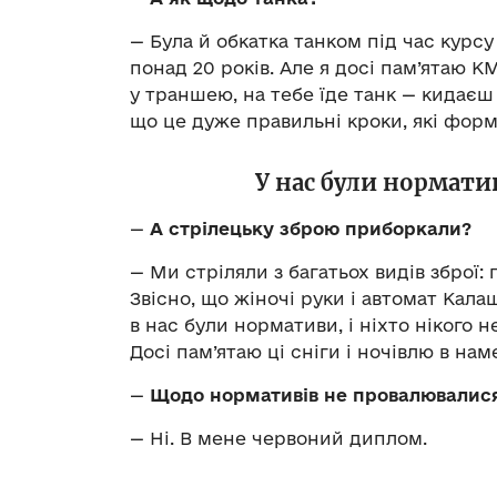
— Була й обкатка танком під час курс
понад 20 років. Але я досі пам’ятаю К
у траншею, на тебе їде танк — кидаєш
що це дуже правильні кроки, які форм
У нас були норматив
—
А стрілецьку зброю приборкали?
— Ми стріляли з багатьох видів зброї: 
Звісно, що жіночі руки і автомат Кал
в нас були нормативи, і ніхто нікого н
Досі пам’ятаю ці сніги і ночівлю в на
—
Щодо нормативів не провалювалис
— Ні. В мене червоний диплом.