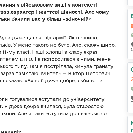
чання у військовому виші у контексті
ав характер і життєві цінності. Але чому
тьки бачили Вас у більш «жіночній»
ули дуже далекі від армії. Як правило,
ьків. У мене такого не було. Але, скажу щиро,
11-му класі. Наші хлопці з класу якраз
чителем ДПЮ, і я попросилася з ними. Мене
ького типу. Там я постріляла, кинула гранату
к зараз пам’ятаю, вчитель — Віктор Петрович
а і сказав: «Було б дуже добре, якби вона
оли готувалися вступати до університету
. Я дуже добре вчилася, була старостою
школи. Але я таки вступила до львівського
 нараді?