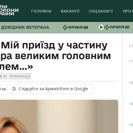
ГОЛОВНА
ВАКАНСІЇ
СОЦЗАХИСТ
ПРО 
ДОВІДНИК ВЕТЕРАНА
Мій приїзд у частину
17
ира великим головним
17
лем…»
РВ`Ю
ПУБЛІКАЦІЇ
16
Слідкуйте за АрміяInform в Google
0
хв.
16
16