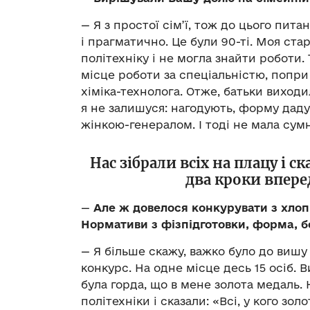
— Я з простої сім’ї, тож до цього пит
і прагматично. Це були 90-ті. Моя ста
політехніку і не могла знайти роботи
місце роботи за спеціальністю, попри
хіміка-технолога. Отже, батьки виходил
я не залишуся: нагодують, форму даду
жінкою-генералом. І тоді не мала сумн
Нас зібрали всіх на плацу і с
два кроки впере
—
Але ж довелося конкурувати з хлопц
Нормативи з фізпідготовки, форма, б
— Я більше скажу, важко було до вишу 
конкурс. На одне місце десь 15 осіб. В
була горда, що в мене золота медаль. 
політехніки і сказали: «Всі, у кого зо