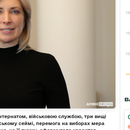
16
15
15
В
інтернатом, військовою службою, три вищі
ьському сеймі, перемога на виборах мера