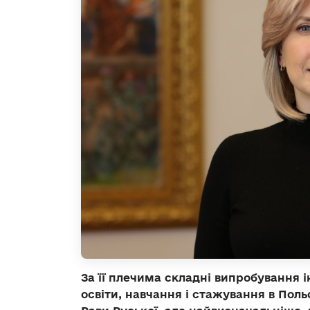
За її плечима складні випробування 
освіти, навчання і стажування в Пол