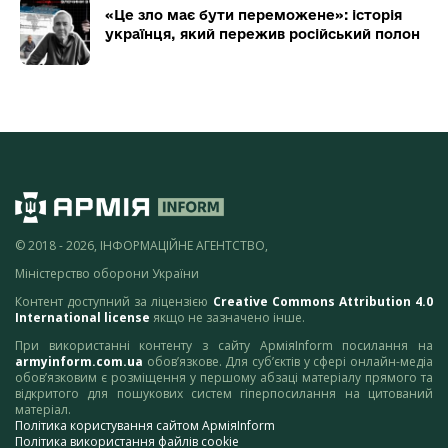
«Це зло має бути переможене»: історія
українця, який пережив російський полон
© 2018 - 2026, ІНФОРМАЦІЙНЕ АГЕНТСТВО,
Міністерство оборони України
Контент доступний за ліцензією
Creative Commons Attribution 4.0
International license
якщо не зазначено інше.
При використанні контенту з сайту АрміяInform посилання на
armyinform.com.ua
обов’язкове. Для суб’єктів у сфері онлайн-медіа
обов’язковим є розміщення у першому абзаці матеріалу прямого та
відкритого для пошукових систем гіперпосилання на цитований
матеріал.
Політика користування сайтом АрміяInform
Політика використання файлів cookie