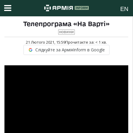
EN
Телепрограма «На Варті»
НОВИНИ
21 Лютого 2021, 15:59
Прочитаєте за:
< 1
хв.
Слідкуйте за АрміяInform в Google