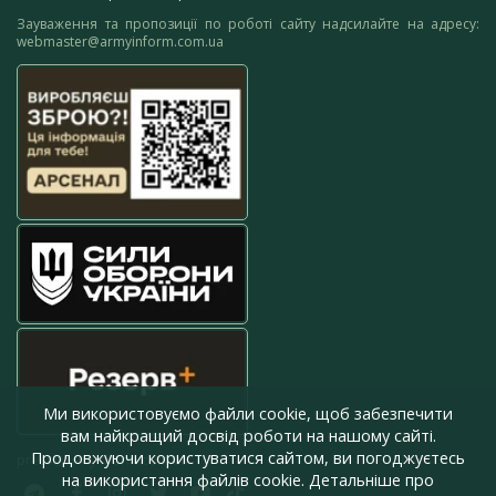
Зауваження та пропозиції по роботі сайту надсилайте на адресу:
webmaster@armyinform.com.ua
Ми використовуємо файли cookie, щоб забезпечити
вам найкращий досвід роботи на нашому сайті.
Продовжуючи користуватися сайтом, ви погоджуєтесь
press@armyinform.com.ua
на використання файлів cookie. Детальніше про