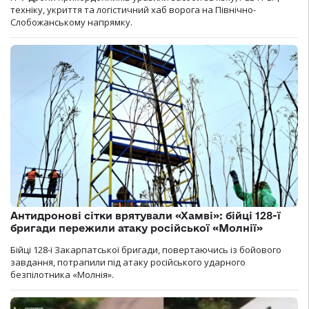
техніку, укриття та логістичний хаб ворога на Північно-
Слобожанському напрямку.
Антидронові сітки врятували «Хамві»: бійці 128-ї
бригади пережили атаку російської «Молнії»
Бійці 128-ї Закарпатської бригади, повертаючись із бойового
завдання, потрапили під атаку російського ударного
безпілотника «Молнія».