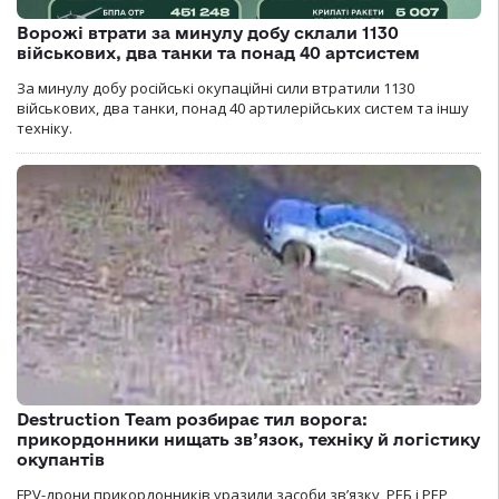
Ворожі втрати за минулу добу склали 1130
військових, два танки та понад 40 артсистем
За минулу добу російські окупаційні сили втратили 1130
військових, два танки, понад 40 артилерійських систем та іншу
техніку.
Destruction Team розбирає тил ворога:
прикордонники нищать зв’язок, техніку й логістику
окупантів
FPV-дрони прикордонників уразили засоби зв’язку, РЕБ і РЕР,