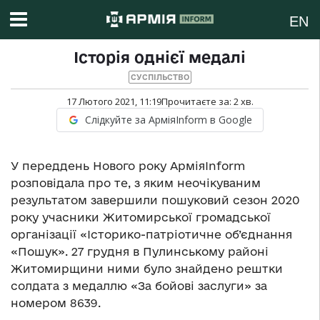
EN
Історія однієї медалі
СУСПІЛЬСТВО
17 Лютого 2021, 11:19
Прочитаєте за:
2
хв.
Слідкуйте за АрміяInform в Google
У переддень Нового року АрміяІnform
розповідала про те, з яким неочікуваним
результатом завершили пошуковий сезон 2020
року учасники Житомирської громадської
організації «Історико-патріотичне об’єднання
«Пошук». 27 грудня в Пулинському районі
Житомирщини ними було знайдено рештки
солдата з медаллю «За бойові заслуги» за
номером 8639.