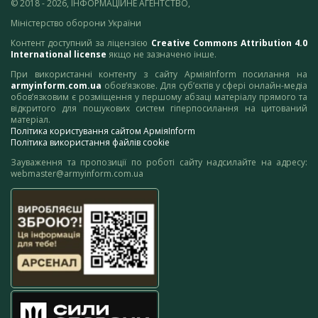
© 2018 - 2026, ІНФОРМАЦІЙНЕ АГЕНТСТВО,
Міністерство оборони України
Контент доступний за ліцензією
Creative Commons Attribution 4.0
International license
якщо не зазначено інше.
При використанні контенту з сайту АрміяInform посилання на
armyinform.com.ua
обов’язкове. Для суб’єктів у сфері онлайн-медіа
обов’язковим є розміщення у першому абзаці матеріалу прямого та
відкритого для пошукових систем гіперпосилання на цитований
матеріал.
Політика користування сайтом АрміяInform
Політика використання файлів cookie
Зауваження та пропозиції по роботі сайту надсилайте на адресу:
webmaster@armyinform.com.ua