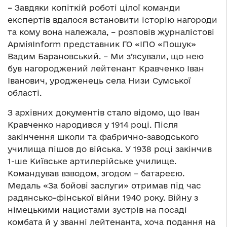
– Завдяки копіткій роботі цілої команди
експертів вдалося встановити історію нагороди
та кому вона належала, – розповів журналістові
АрміяІnform представник ГО «ІПО «Пошук»
Вадим Барановський. – Ми з’ясували, що нею
був нагороджений лейтенант Кравченко Іван
Іванович, уродженець села Низи Сумської
області.
З архівних документів стало відомо, що Іван
Кравченко народився у 1914 році. Після
закінчення школи та фабрично-заводського
училища пішов до війська. У 1938 році закінчив
1-ше Київське артилерійське училище.
Командував взводом, згодом – батареєю.
Медаль «За бойові заслуги» отримав під час
радянсько-фінської війни 1940 року. Війну з
німецькими нацистами зустрів на посаді
комбата й у званні лейтенанта, хоча подання на