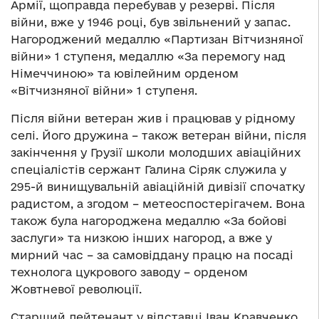
Армії, щоправда перебував у резерві. Після
війни, вже у 1946 році, був звільнений у запас.
Нагороджений медаллю «Партизан Вітчизняної
війни» 1 ступеня, медаллю «За перемогу над
Німеччиною» та ювілейним орденом
«Вітчизняної війни» 1 ступеня.
Після війни ветеран жив і працював у рідному
селі. Його дружина – також ветеран війни, після
закінчення у Грузії школи молодших авіаційних
спеціалістів сержант Галина Сіряк служила у
295-й винищувальній авіаційній дивізії спочатку
радистом, а згодом – метеоспостерігачем. Вона
також була нагороджена медаллю «За бойові
заслуги» та низкою інших нагород, а вже у
мирний час – за самовіддану працю на посаді
технолога цукрового заводу – орденом
Жовтневої революції.
Старший лейтенант у відставці Іван Кравченко