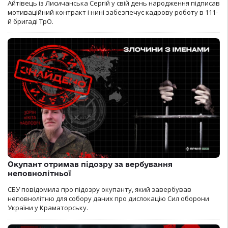
Айтівець із Лисичанська Сергій у свій день народження підписав
мотиваційний контракт і нині забезпечує кадрову роботу в 111-
й бригаді ТрО.
Окупант отримав підозру за вербування
неповнолітньої
СБУ повідомила про підозру окупанту, який завербував
неповнолітню для собору даних про дислокацію Сил оборони
України у Краматорську.