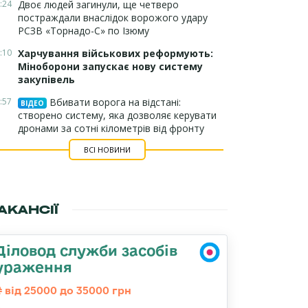
:24
Двоє людей загинули, ще четверо
постраждали внаслідок ворожого удару
РСЗВ «Торнадо-С» по Ізюму
:10
Харчування військових реформують:
Міноборони запускає нову систему
закупівель
:57
Вбивати ворога на відстані:
ВІДЕО
створено систему, яка дозволяє керувати
дронами за сотні кілометрів від фронту
ВСІ НОВИНИ
АКАНСІЇ
Діловод служби засобів
ураження
від 25000 до 35000 грн