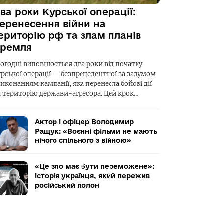
ва роки Курської операції:
еренесення війни на
ериторію рф та злам планів
ремля
ьогодні виповнюється два роки від початку
урської операції — безпрецедентної за задумом
виконанням кампанії, яка перенесла бойові дії
а територію держави-агресора. Цей крок…
Актор і офіцер Володимир
Ращук: «Воєнні фільми не мають
нічого спільного з війною»
«Це зло має бути переможене»:
історія українця, який пережив
російський полон