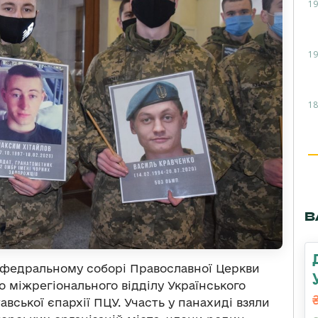
19
19
18
В
кафедральному соборі Православної Церкви
го міжрегіонального відділу Українського
авської єпархії ПЦУ. Участь у панахиді взяли