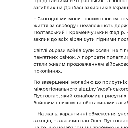
представники ветеранських та волонт
загиблих на Донбасі захисників Україн
– Сьогодні ми молитовним словом поми
життя за свободу і незалежність держа
Полтавський і Кременчуцький Федір. – 
заклик до всіх вірян бути гідними пос
Світлі образи воїнів були осяяні не 
пам’ятних свічок. А портрети полеглих
стали живим продовженням військової
поколіннях.
По завершенні молебню до присутніх 
міжрегіонального відділу Українського
Пустовгар, який ознайомив присутніх 
бойовим шляхом та обставинами заги
– На жаль, карантинні обмеження ун
заходів, – зазначив пан Олег Пустовга
на те, що незабаром ми зробимо їх щ