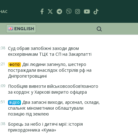
НАС
ENGLISH
:38
Суд обрав запобіжні заходи двом
екскерівникам ТЦК та СП на Закарпатті
:21
Дві людини загинуло, шестеро
ФОТО
постраждали внаслідок обстрілів рф на
Дніпропетровщині
:09
Пообіцяв вивезти військовозобов’язаного
за кордон: у Харкові викрито офіцера
:51
Два запасні виходи, арсенал, склади,
ВІДЕО
спальня: мінометники облаштували
позицію під землею
:38
Борець за небо і дитячі мрії: історія
прикордонника «Кума»