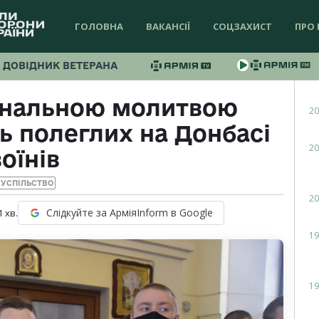
ГОЛОВНА
ВАКАНСІЇ
СОЦЗАХИСТ
ПРО 
ДОВІДНИК ВЕТЕРАНА
инальною молитвою
20
ь полеглих на Донбасі
20
воїнів
УСПІЛЬСТВО
20
Слідкуйте за АрміяInform в Google
1
хв.
19
19