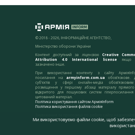
© 2018 - 2026, ІНФОРМАЦІЙНЕ АГЕНТСТВО,
Міністерство оборони України
Контент доступний за ліцензією
Creative Comm
Attribution 4.0 International license
якщо 
зазначено інше.
При використанні контенту з сайту АрміяInf
посилання на
armyinform.com.ua
обов’язкове. 
суб’єктів у сфері онлайн-медіа обов’язкови
розміщення у першому абзаці матеріалу прямого
відкритого для пошукових систем гіперпосилання
цитований матеріал.
Політика користування сайтом АрміяInform
Політика використання файлів cookie
Зауваження та пропозиції по роботі сайту надсилайте
Ми використовуємо файли cookie, щоб забезпе
адресу:
webmaster@armyinform.com.ua
використанн