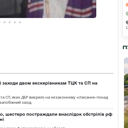
П
і заходи двом екскерівникам ТЦК та СП на
та СП, яких ДБР викрило на незаконному «списанні» понад
 запобіжний захід.
о, шестеро постраждали внаслідок обстрілів рф
ні