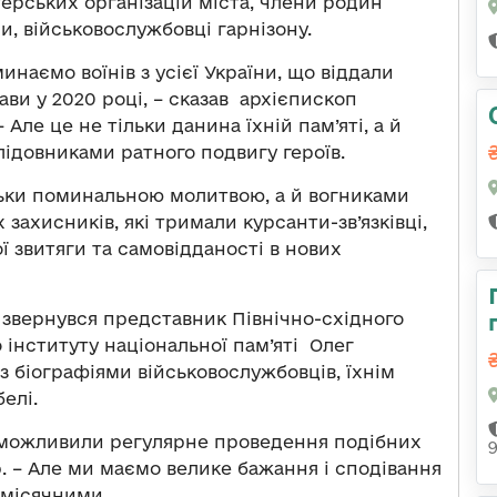
ерських організацій міста, члени родин
и, військовослужбовці гарнізону.
наємо воїнів з усієї України, що віддали
ви у 2020 році, – сказав архієпископ
Але це не тільки данина їхній пам’яті, а й
лідовниками ратного подвигу героїв.
тільки поминальною молитвою, а й вогниками
 захисників, які тримали курсанти-зв’язківці,
 звитяги та самовідданості в нових
звернувся представник Північно-східного
 інституту національної пам’яті Олег
з біографіями військовослужбовців, їхнім
белі.
еможливили регулярне проведення подібних
р. – Але ми маємо велике бажання і сподівання
омісячними.