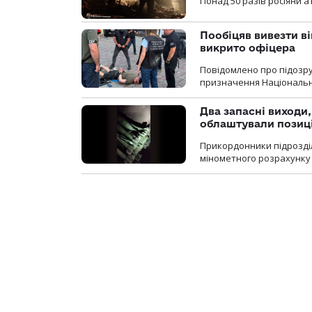
Понад 50 разів росіяни 
Пообіцяв вивезти ві
викрито офіцера
Повідомлено про підозр
призначення Національної 
Два запасні виходи
облаштували позиц
Прикордонники підрозді
мінометного розрахунку 