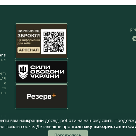
pr
ons
не
orm
Для
м є
 та
 на
 на
чити вам найкращий досвід роботи на нашому сайті. Продовжу
я файлів cookie. Детальніше про
політику використання фай
Погоджуюсь