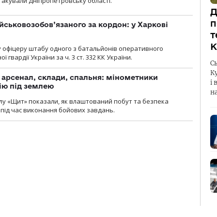
атакували Дніпропетровську області.
Д
п
йськовозобов’язаного за кордон: у Харкові
т
К
у офіцеру штабу одного з батальйонів оперативного
гвардії України за ч. 3 ст. 332 КК України.
С
К
, арсенал, склади, спальня: мінометники
і 
ію під землею
н
лу «Щит» показали, як влаштований побут та безпека
під час виконання бойових завдань.