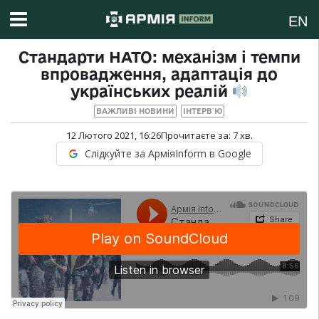
EN
Стандарти НАТО: механізм і темпи
впровадження, адаптація до
українських реалій
ВАЖЛИВІ НОВИНИ
ІНТЕРВ`Ю
12 Лютого 2021, 16:26
Прочитаєте за:
7
хв.
Слідкуйте за АрміяInform в Google