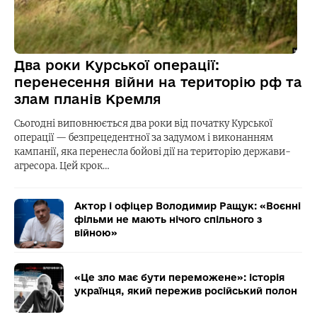
Два роки Курської операції:
перенесення війни на територію рф та
злам планів Кремля
Сьогодні виповнюється два роки від початку Курської
операції — безпрецедентної за задумом і виконанням
кампанії, яка перенесла бойові дії на територію держави-
агресора. Цей крок…
Актор і офіцер Володимир Ращук: «Воєнні
фільми не мають нічого спільного з
війною»
«Це зло має бути переможене»: історія
українця, який пережив російський полон