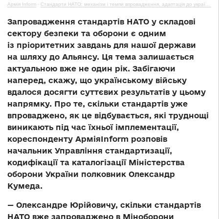
Армія Inform
·
Стандарти НАТО: механізм і темпи впровадження, адаптація до українських реалій
Запровадження стандартів НАТО у складові
сектору безпеки та оборони є одним
із пріоритетних завдань для нашої держави
на шляху до Альянсу. Ця тема залишається
актуальною вже не один рік. Забігаючи
наперед, скажу, що українському війську
вдалося досягти суттєвих результатів у цьому
напрямку. Про те, скільки стандартів уже
впроваджено, як це відбувається, які труднощі
виникають під час їхньої імплементації,
кореспонденту АрміяInform розповів
начальник Управління стандартизації,
кодифікації та каталогізації Міністерства
оборони України полковник Олександр
Кумеда.
— Олександре Юрійовичу, скільки стандартів
НАТО вже запроваджено в Міноборони