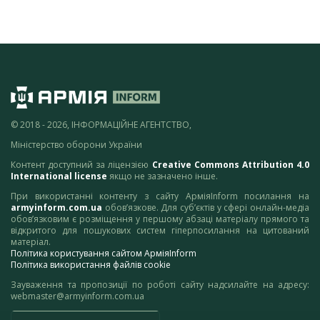
© 2018 - 2026, ІНФОРМАЦІЙНЕ АГЕНТСТВО,
Міністерство оборони України
Контент доступний за ліцензією
Creative Commons Attribution 4.0
International license
якщо не зазначено інше.
При використанні контенту з сайту АрміяInform посилання на
armyinform.com.ua
обов’язкове. Для суб’єктів у сфері онлайн-медіа
обов’язковим є розміщення у першому абзаці матеріалу прямого та
відкритого для пошукових систем гіперпосилання на цитований
матеріал.
Політика користування сайтом АрміяInform
Політика використання файлів cookie
Зауваження та пропозиції по роботі сайту надсилайте на адресу:
webmaster@armyinform.com.ua