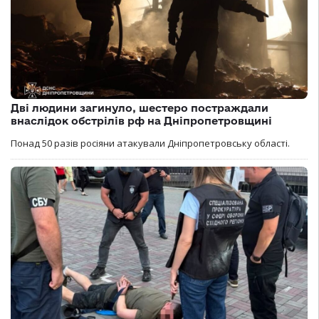
Дві людини загинуло, шестеро постраждали
внаслідок обстрілів рф на Дніпропетровщині
Понад 50 разів росіяни атакували Дніпропетровську області.