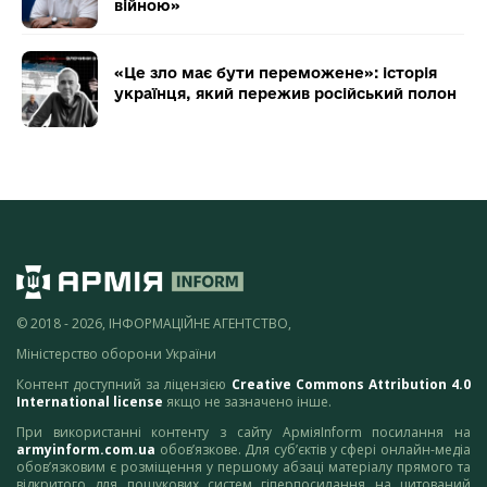
війною»
«Це зло має бути переможене»: історія
українця, який пережив російський полон
© 2018 - 2026, ІНФОРМАЦІЙНЕ АГЕНТСТВО,
Міністерство оборони України
Контент доступний за ліцензією
Creative Commons Attribution 4.0
International license
якщо не зазначено інше.
При використанні контенту з сайту АрміяInform посилання на
armyinform.com.ua
обов’язкове. Для суб’єктів у сфері онлайн-медіа
обов’язковим є розміщення у першому абзаці матеріалу прямого та
відкритого для пошукових систем гіперпосилання на цитований