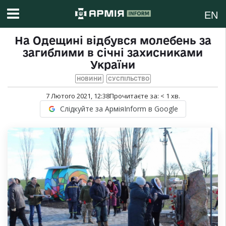
EN
На Одещині відбувся молебень за
загиблими в січні захисниками
України
НОВИНИ
СУСПІЛЬСТВО
7 Лютого 2021, 12:38
Прочитаєте за:
< 1
хв.
Слідкуйте за АрміяInform в Google