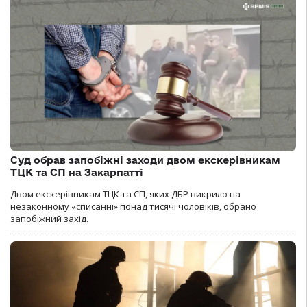
Суд обрав запобіжні заходи двом екскерівникам
ТЦК та СП на Закарпатті
Двом екскерівникам ТЦК та СП, яких ДБР викрило на
незаконному «списанні» понад тисячі чоловіків, обрано
запобіжний захід.