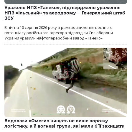
Уражено НПЗ «Танеко», підтверджено ураження
НПЗ «Ільський» та аеродрому — Генеральний штаб
ЗСУ
В ніч на 10 серпня 2026 року в рамках зниження воєнного
потенціалу російського агресора підрозділи Сил оборони
України уразили нафтопереробний завод «Танеко».
Водолази «Омеги» нищать не лише ворожу
логістику, а й вогневі групи, які мали б її захищати