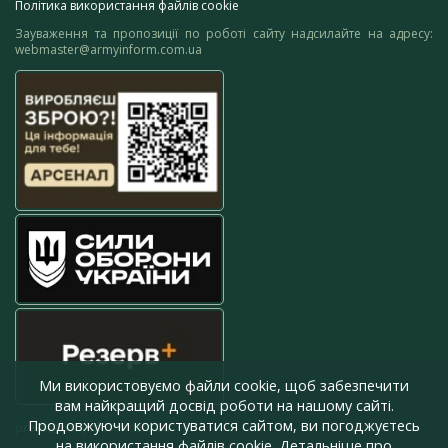
Політика використання файлів cookie
Зауваження та пропозиції по роботі сайту надсилайте на адресу:
webmaster@armyinform.com.ua
Ми використовуємо файли cookie, щоб забезпечити
вам найкращий досвід роботи на нашому сайті.
Продовжуючи користуватися сайтом, ви погоджуєтесь
press@armyinform.com.ua
на використання файлів cookie. Детальніше про