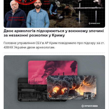
Двоє археологів підозрюються у воєнному злочині
за незаконні розкопки у Криму
Головне управління СБУ в АР Крим повідомило про підозру за ст.
438 КК України двом археологам.