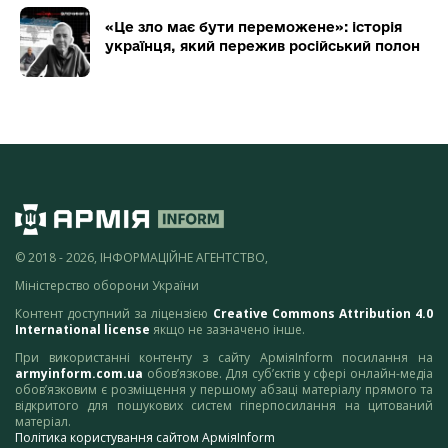
«Це зло має бути переможене»: історія
українця, який пережив російський полон
© 2018 - 2026, ІНФОРМАЦІЙНЕ АГЕНТСТВО,
Міністерство оборони України
Контент доступний за ліцензією
Creative Commons Attribution 4.0
International license
якщо не зазначено інше.
При використанні контенту з сайту АрміяInform посилання на
armyinform.com.ua
обов’язкове. Для суб’єктів у сфері онлайн-медіа
обов’язковим є розміщення у першому абзаці матеріалу прямого та
відкритого для пошукових систем гіперпосилання на цитований
матеріал.
Політика користування сайтом АрміяInform