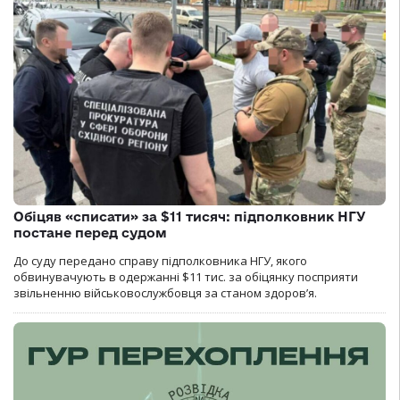
Обіцяв «списати» за $11 тисяч: підполковник НГУ
постане перед судом
До суду передано справу підполковника НГУ, якого
обвинувачують в одержанні $11 тис. за обіцянку посприяти
звільненню військовослужбовця за станом здоров’я.