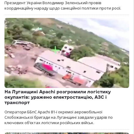
Президент України Володимир Зеленський провів
координаційну нараду щодо санкційної політики проти росії.
На Луганщині Apachi розгромили логістику
окупантів: уражено електростанцію, АЗС і
транспорт
Оператори ББпС Apachi 81-ї окремої аеромобільної
Слобожанської бригади на Луганщині завдали ударів по
ключових об’єктах логістики російських військ.