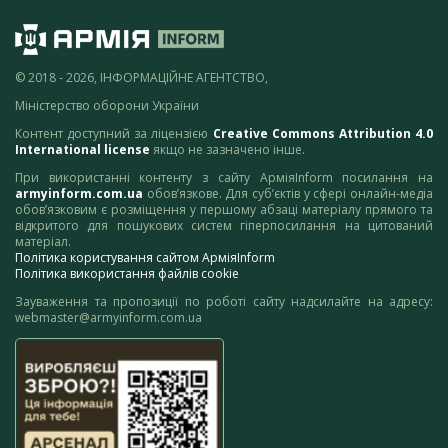
© 2018 - 2026, ІНФОРМАЦІЙНЕ АГЕНТСТВО,
Міністерство оборони України
Контент доступний за ліцензією
Creative Commons Attribution 4.0
International license
якщо не зазначено інше.
При використанні контенту з сайту АрміяInform посилання на
armyinform.com.ua
обов’язкове. Для суб’єктів у сфері онлайн-медіа
обов’язковим є розміщення у першому абзаці матеріалу прямого та
відкритого для пошукових систем гіперпосилання на цитований
матеріал.
Політика користування сайтом АрміяInform
Політика використання файлів cookie
Зауваження та пропозиції по роботі сайту надсилайте на адресу:
webmaster@armyinform.com.ua