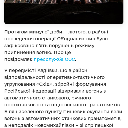
Протягом минулої доби, 1 лютого, в районі
проведення операції Об’єднаних сил було
зафіксовано п’ять порушень режиму
припинення вогню. Про це
повідомляє
пресслужба ООС
.
У передмісті Авдіївки, що в районі
відповідальності оперативно-тактичного
угруповання «Схід», збройні формування
Російської Федерації відкривали вогонь з
автоматичного станкового, ручного
протитанкового та підствольного гранатометів.
Біля населеного пункту Пищевик окупанти вели
вогонь з автоматичних станкових гранатометів,
а неподалік Новомихайлівки – зі стрілецької