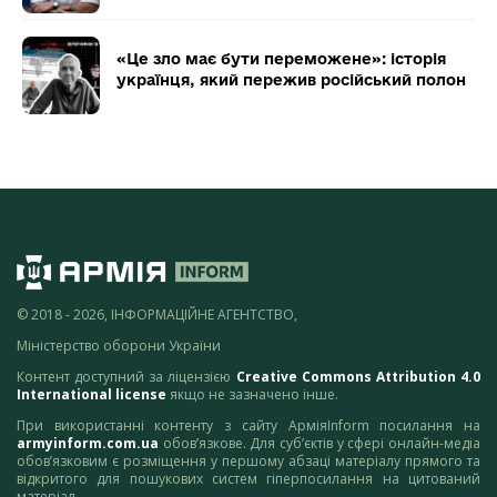
«Це зло має бути переможене»: історія
українця, який пережив російський полон
© 2018 - 2026, ІНФОРМАЦІЙНЕ АГЕНТСТВО,
Міністерство оборони України
Контент доступний за ліцензією
Creative Commons Attribution 4.0
International license
якщо не зазначено інше.
При використанні контенту з сайту АрміяInform посилання на
armyinform.com.ua
обов’язкове. Для суб’єктів у сфері онлайн-медіа
обов’язковим є розміщення у першому абзаці матеріалу прямого та
відкритого для пошукових систем гіперпосилання на цитований
матеріал.