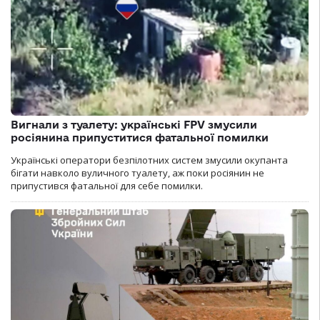
Вигнали з туалету: українські FPV змусили
росіянина припуститися фатальної помилки
Українські оператори безпілотних систем змусили окупанта
бігати навколо вуличного туалету, аж поки росіянин не
припустився фатальної для себе помилки.