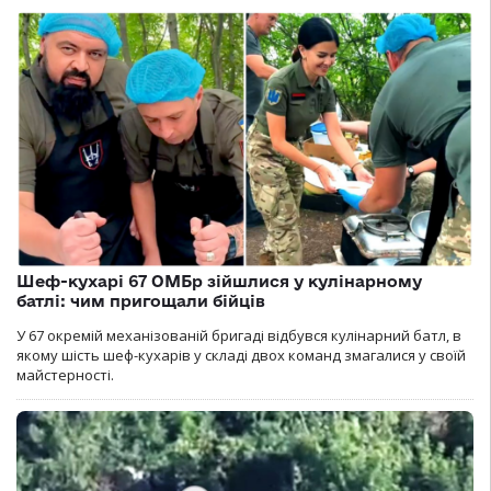
Шеф-кухарі 67 ОМБр зійшлися у кулінарному
батлі: чим пригощали бійців
У 67 окремій механізованій бригаді відбувся кулінарний батл, в
якому шість шеф-кухарів у складі двох команд змагалися у своїй
майстерності.