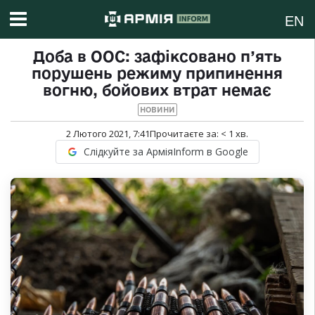
EN
Доба в ООС: зафіксовано п’ять
порушень режиму припинення
вогню, бойових втрат немає
НОВИНИ
2 Лютого 2021, 7:41
Прочитаєте за:
< 1
хв.
Слідкуйте за АрміяInform в Google