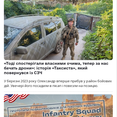
«Тоді спостерігали власними очима, тепер за нас
бачать дрони»: історія «Таксиста», який
повернувся із СЗЧ
У березні 2023 року Олександр вперше прибув у район бойових
дій. Увечері його посадили в пікап і повезли на позицію.