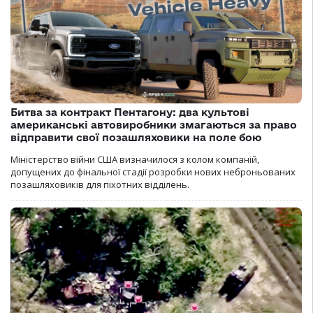
Битва за контракт Пентагону: два культові
американські автовиробники змагаються за право
відправити свої позашляховики на поле бою
Міністерство війни США визначилося з колом компаній,
допущених до фінальної стадії розробки нових неброньованих
позашляховиків для піхотних відділень.