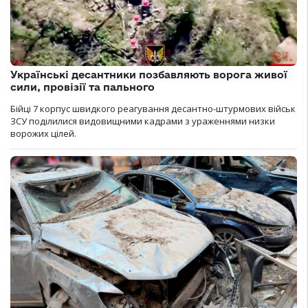
Українські десантники позбавляють ворога живої
сили, провізії та пального
Бійці 7 корпус швидкого реагування десантно-штурмових військ
ЗСУ поділилися видовищними кадрами з ураженнями низки
ворожих цілей.