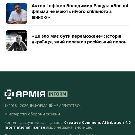
Актор і офіцер Володимир Ращук: «Воєнні
фільми не мають нічого спільного з
війною»
«Це зло має бути переможене»: історія
українця, який пережив російський полон
© 2018 - 2026, ІНФОРМАЦІЙНЕ АГЕНТСТВО,
Міністерство оборони України
Контент доступний за ліцензією
Creative Commons Attribution 4.0
International license
якщо не зазначено інше.