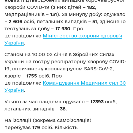
хвороби COVID-19 (з них дітей –
182
,
медпрацівників –
131
). За минулу добу: одужало
–
2 606
осіб, летальних випадків –
51
, здійснено
тестувань за добу –
17 930
. Про
це повідомляє
Міністерство охорони здоров’я
України
.
Станом на 10.00 02 січня в Збройних Силах
України на гостру респіраторну хворобу COVID-
19, спричинену коронавірусом SARS-CoV-2,
хворіє –
1755
осіб. Про
це повідомляє
Командування Медичних сил ЗС
України
.
Усього за час пандемії одужало –
12393
осіб,
летальних випадків –
38
.
На ізоляції (зокрема самоізоляція)
перебуває
179
осіб. Кількість