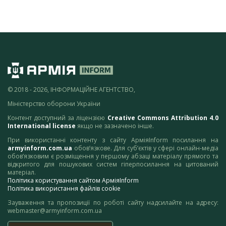
© 2018 - 2026, ІНФОРМАЦІЙНЕ АГЕНТСТВО,
Міністерство оборони України
Контент доступний за ліцензією
Creative Commons Attribution 4.0
International license
якщо не зазначено інше.
При використанні контенту з сайту АрміяInform посилання на
armyinform.com.ua
обов’язкове. Для суб’єктів у сфері онлайн-медіа
обов’язковим є розміщення у першому абзаці матеріалу прямого та
відкритого для пошукових систем гіперпосилання на цитований
матеріал.
Політика користування сайтом АрміяInform
Політика використання файлів cookie
Зауваження та пропозиції по роботі сайту надсилайте на адресу:
webmaster@armyinform.com.ua