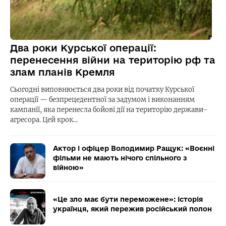
Два роки Курської операції:
перенесення війни на територію рф та
злам планів Кремля
Сьогодні виповнюється два роки від початку Курської
операції — безпрецедентної за задумом і виконанням
кампанії, яка перенесла бойові дії на територію держави-
агресора. Цей крок…
Актор і офіцер Володимир Ращук: «Воєнні
фільми не мають нічого спільного з
війною»
«Це зло має бути переможене»: історія
українця, який пережив російський полон