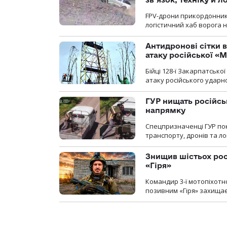
FPV-дрони прикордонників
логістичний хаб ворога 
Антидронові сітки в
атаку російської «М
Бійці 128-ї Закарпатсько
атаку російського ударн
ГУР нищать російськ
напрямку
Спецпризначенці ГУР пок
транспорту, дронів та ло
Знищив шістьох росі
«Гіря»
Командир 3-ї мотопіхотно
позивним «Гіря» захищає