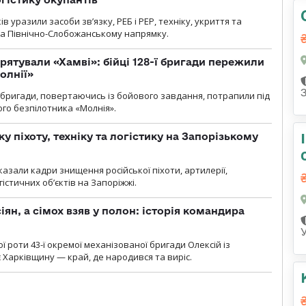
 уразили засоби зв’язку, РЕБ і РЕР, техніку, укриття та
на Північно-Слобожанському напрямку.
рятували «Хамві»: бійці 128-ї бригади пережили
олнії»
ї бригади, повертаючись із бойового завдання, потрапили під
ого безпілотника «Молнія».
у піхоту, техніку та логістику на Запорізькому
азали кадри знищення російської піхоти, артилерії,
гістичних об’єктів на Запоріжжі.
ян, а сімох взяв у полон: історія командира
ї роти 43-ї окремої механізованої бригади Олексій із
 Харківщину — край, де народився та виріс.