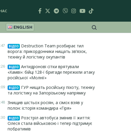
НАС
ENGLISH
:47
Destruction Team розбирає тил
ВІДЕО
ворога: прикордонники нищать зв’язок,
техніку й логістику окупантів
:26
Антидронові сітки врятували
ВІДЕО
«Хамві»: бійці 128-ї бригади пережили атаку
російської «Молнії»
:09
ГУР нищать російську піхоту, техніку
ВІДЕО
та логістику на Запорізькому напрямку
:48
Знищив шістьох росіян, а сімох взяв у
полон: історія командира «Гіря»
:30
Розстріл автобуса змінив її життя:
ВІДЕО
Олеся стала військовою і тепер підтримує
побратимів