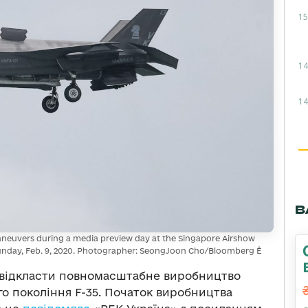
15
14
14
В
maneuvers during a media preview day at the Singapore Airshow
 Sunday, Feb. 9, 2020. Photographer: SeongJoon Cho/Bloomberg Ê
відкласти повномасштабне виробництво
о покоління F-35. Початок виробництва