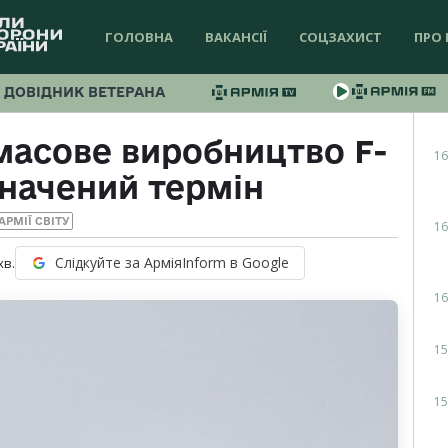
ГОЛОВНА
ВАКАНСІЇ
СОЦЗАХИСТ
ПРО 
ДОВІДНИК ВЕТЕРАНА
масове виробництво F-
16
значений термін
АРМІЇ СВІТУ
16
Слідкуйте за АрміяInform в Google
хв.
16
15
15