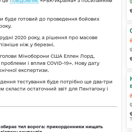
о це
повідомляє
«РБК-Україна» з посиланням
ли буде готовий до проведення бойових
року.
удні 2020 року, а рішення про масове
ізніше ніж у березні.
 голови Міноборони США Еллен Лорд,
проблеми і вплив COVID-19». Нову дату
хнічної експертизи.
едення тестування буде потрібно ще два-три
тім скласти остаточний звіт для Пентагону і
озбирає тил ворога: прикордонники нищать
огістику окупантів