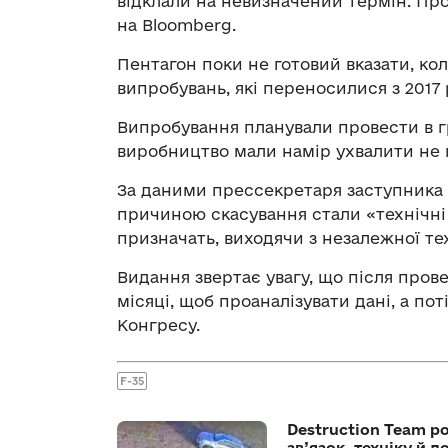
відклали на невизначений термін. Пр
на Bloomberg.
Пентагон поки не готовий вказати, ко
випробувань, які переносилися з 2017 
Випробування планували провести в гр
виробництво мали намір ухвалити не п
За даними прессекретаря заступника
причиною скасування стали «технічні 
призначать, виходячи з незалежної те
Видання звертає увагу, що після пров
місяці, щоб проаналізувати дані, а по
Конгресу.
F-35
Destruction Team р
зв’язок, техніку й л