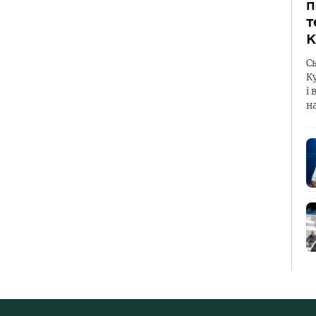
п
т
К
С
К
і 
н