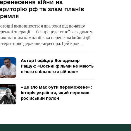
еренесення війни на
ериторію рф та злам планів
ремля
ьогодні виповнюється два роки від початку
урської операції — безпрецедентної за задумом
виконанням кампанії, яка перенесла бойові дії
а територію держави-агресора. Цей крок…
Актор і офіцер Володимир
Ращук: «Воєнні фільми не мають
нічого спільного з війною»
«Це зло має бути переможене»:
історія українця, який пережив
російський полон