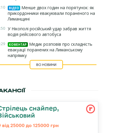
:10
Менше двох годин на порятунок: як
ВІДЕО
прикордонники евакуювали пораненого на
Лиманщині
:50
У Нікополі російський удар забрав життя
водія рейсового автобуса
:29
Медик розповів про складність
КОМЕНТАР
евакуації поранених на Лиманському
напрямку
ВСІ НОВИНИ
АКАНСІЇ
Стрілець снайпер,
Військовий
від 25000 до 125000 грн