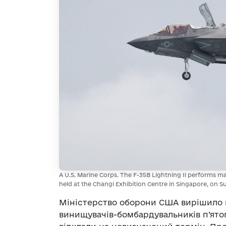
A U.S. Marine Corps. The F-35B Lightning II performs 
held at the Changi Exhibition Centre in Singapore, on
Міністерство оборони США вирішило 
винищувачів-бомбардувальників п’ятог