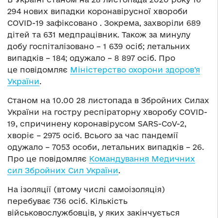
294 нових випадки коронавірусної хвороби
COVID-19 зафіксовано . Зокрема, захворіли 689
дітей та 631 медпрацівник. Також за минулу
добу госпіталізовано – 1 639 осіб; летальних
випадків – 184; одужало – 8 897 осіб. Про
це повідомляє
Міністерство охорони здоров’я
України
.
Станом на 10.00 28 листопада в Збройних Силах
України на гостру респіраторну хворобу COVID-
19, спричинену коронавірусом SARS-CoV-2,
хворіє – 2975 осіб. Всього за час пандемії
одужало – 7053 особи, летальних випадків – 26.
Про це повідомляє
Командування Медичних
сил Збройних Сил України
.
На ізоляції (втому числі самоізоляція)
перебуває 736 осіб. Кількість
військовослужбовців, у яких закінчується