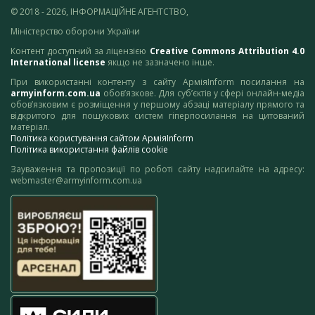
© 2018 - 2026, ІНФОРМАЦІЙНЕ АГЕНТСТВО,
Міністерство оборони України
Контент доступний за ліцензією
Creative Commons Attribution 4.0
International license
якщо не зазначено інше.
При використанні контенту з сайту АрміяInform посилання на
armyinform.com.ua
обов’язкове. Для суб’єктів у сфері онлайн-медіа
обов’язковим є розміщення у першому абзаці матеріалу прямого та
відкритого для пошукових систем гіперпосилання на цитований
матеріал.
Політика користування сайтом АрміяInform
Політика використання файлів cookie
Зауваження та пропозиції по роботі сайту надсилайте на адресу:
webmaster@armyinform.com.ua