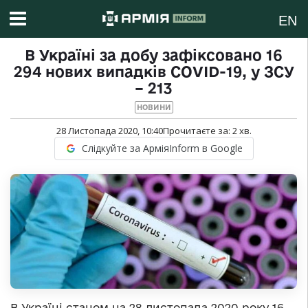
EN
В Україні за добу зафіксовано 16
294 нових випадків COVID-19, у ЗСУ
– 213
НОВИНИ
28 Листопада 2020, 10:40
Прочитаєте за:
2
хв.
Слідкуйте за АрміяInform в Google
В Україні станом на 28 листопада 2020 року 16