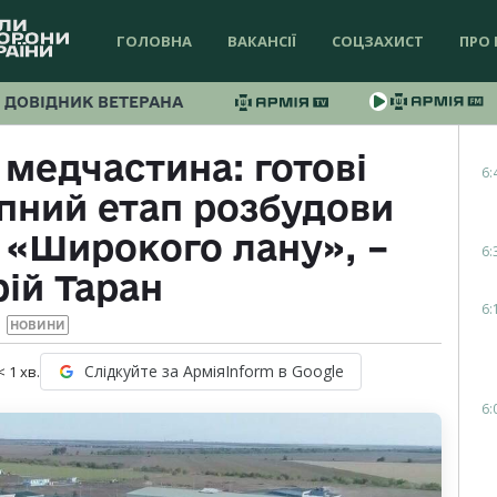
ГОЛОВНА
ВАКАНСІЇ
СОЦЗАХИСТ
ПРО 
ДОВІДНИК ВЕТЕРАНА
 медчастина: готові
6:
пний етап розбудови
 «Широкого лану», –
6:
ій Таран
6:
НОВИНИ
Слідкуйте за АрміяInform в Google
< 1
хв.
6: