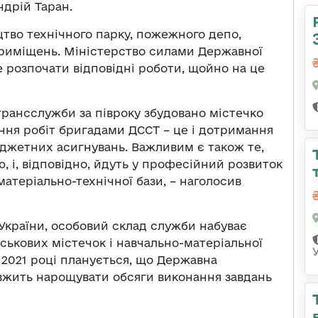
ндрій Таран.
цтво технічного парку, пожежного депо,
приміщень. Міністерство силами Державної
 розпочати відповідні роботи, щойно на це
рансслужби за півроку збудовано містечко
ння робіт бригадами ДССТ – це і дотримання
юджетних асигнувань. Важливим є також те,
і, відповідно, йдуть у професійний розвиток
матеріально-технічної бази, – наголосив
 України, особовий склад служби набуває
ськових містечок і навчально-матеріальної
У 2021 році планується, що Державна
вжить нарощувати обсяги виконання завдань