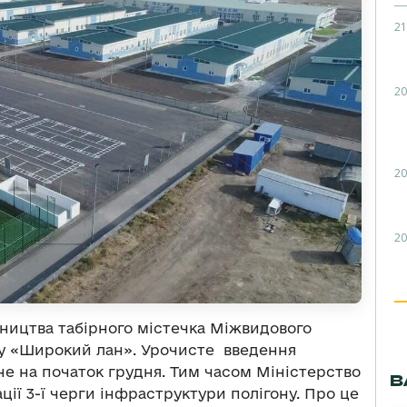
21
20
20
20
ництва табірного містечка Міжвидового
ону «Широкий лан». Урочисте введення
не на початок грудня. Тим часом Міністерство
В
ції 3-ї черги інфраструктури полігону. Про це