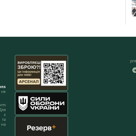
pr
ons
не
orm
Для
м є
 та
 на