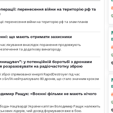
перації: перенесення війни на територію рф та
я
ції: перенесення війни на територію рф та злам планів
нні: що мають отримати захисники
д час лікування внаслідок поранення продовжують
езпечення та додаткову винагороду.
инищувач”: у потенційній боротьбі з дронами
я розраховувати на радіочастотну зброю
зброї спрямованої енергії RapidDestroyer під час
 з БпЛА нейтралізувало 80 дронів, що стало значним кроком
одимир Ращук: «Воєнні фільми не мають нічого
»
бода» Нацгвардії України капітан Володимир Ращук належить
ськових лідерів, чий досвід формувався вже в бою.