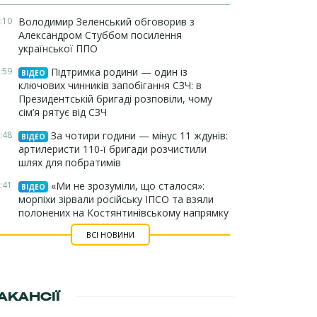
:10
Володимир Зеленський обговорив з
Александром Стуббом посилення
української ППО
:59
Підтримка родини — один із
ВІДЕО
ключових чинників запобігання СЗЧ: в
Президентській бригаді розповіли, чому
сім’я рятує від СЗЧ
:48
За чотири години — мінус 11 ждунів:
ВІДЕО
артилеристи 110-ї бригади розчистили
шлях для побратимів
:41
«Ми не зрозуміли, що сталося»:
ВІДЕО
морпіхи зірвали російську ІПСО та взяли
полонених на Костянтинівському напрямку
ВСІ НОВИНИ
АКАНСІЇ