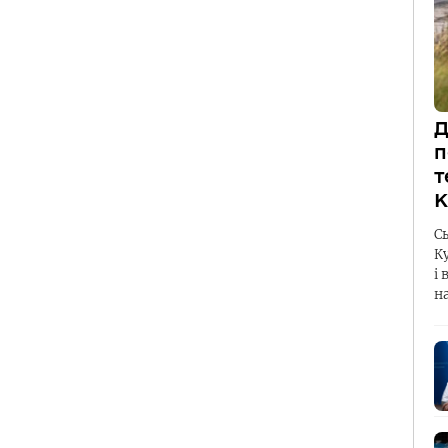
Д
п
т
К
С
К
і 
н