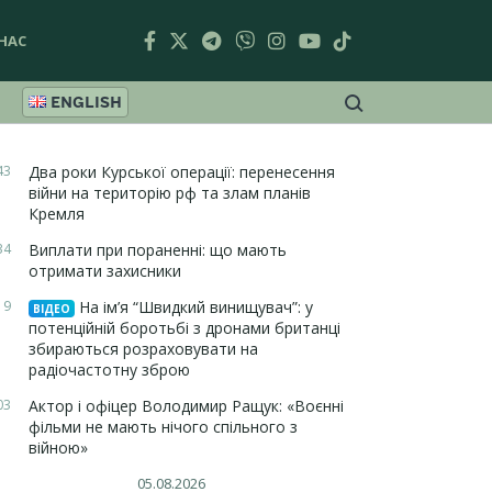
НАС
ENGLISH
43
Два роки Курської операції: перенесення
війни на територію рф та злам планів
Кремля
34
Виплати при пораненні: що мають
отримати захисники
19
На ім’я “Швидкий винищувач”: у
ВІДЕО
потенційній боротьбі з дронами британці
збираються розраховувати на
радіочастотну зброю
03
Актор і офіцер Володимир Ращук: «Воєнні
фільми не мають нічого спільного з
війною»
05.08.2026