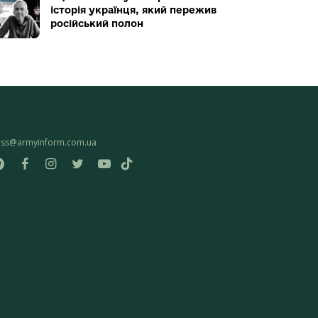
історія українця, який пережив
російський полон
ess@armyinform.com.ua