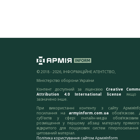
© 2018 - 2026, ІНФОРМАЦІЙНЕ АГЕНТСТВО,
Міністерство оборони України
Контент доступний за ліцензією
Creative Comm
Attribution 4.0 International license
якщо 
зазначено інше.
При використанні контенту з сайту АрміяInf
посилання на
armyinform.com.ua
обов’язкове. 
суб’єктів у сфері онлайн-медіа обов’язкови
розміщення у першому абзаці матеріалу прямого
відкритого для пошукових систем гіперпосилання
цитований матеріал.
Політика користування сайтом АрміяInform