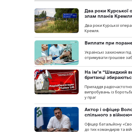
Два роки Курської о
злам планів Кремл
Два роки Курської опера
Кремля.
Виплати при поране
Українські захисники пі
отримувати грошове заб
На ім’я “Швидкий в
британці збираютьс
Приладдя радіочастотної 
випробувань із боротьби
у праг
Актор і офіцер Вол
спільного з війною
Офіцер батальйону «Сво
до тих командирів та вій