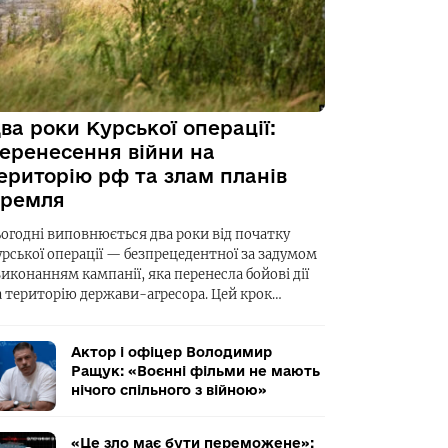
ва роки Курської операції:
еренесення війни на
ериторію рф та злам планів
ремля
ьогодні виповнюється два роки від початку
урської операції — безпрецедентної за задумом
виконанням кампанії, яка перенесла бойові дії
а територію держави-агресора. Цей крок…
Актор і офіцер Володимир
Ращук: «Воєнні фільми не мають
нічого спільного з війною»
«Це зло має бути переможене»: