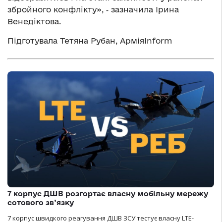
збройного конфлікту», ‑ зазначила Ірина
Венедіктова.
Підготувала Тетяна Рубан, АрміяInform
7 корпус ДШВ розгортає власну мобільну мережу
сотового зв’язку
7 корпус швидкого реагування ДШВ ЗСУ тестує власну LTE-