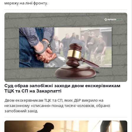
мережу на лінії фронту.
Суд обрав запобіжні заходи двом екскерівникам
ТЦК та СП на Закарпатті
Двом екскерівникам ТЦК та СП, яких ДБР викрило на
незаконному «списанні» понад тисячі чоловіків, обрано
запобіжний захід.