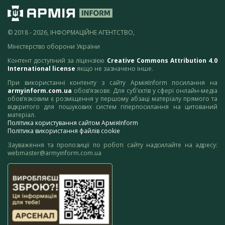
© 2018 - 2026, ІНФОРМАЦІЙНЕ АГЕНТСТВО,
Міністерство оборони України
Контент доступний за ліцензією
Creative Commons Attribution 4.0
International license
якщо не зазначено інше.
При використанні контенту з сайту АрміяInform посилання на
armyinform.com.ua
обов’язкове. Для суб’єктів у сфері онлайн-медіа
обов’язковим є розміщення у першому абзаці матеріалу прямого та
відкритого для пошукових систем гіперпосилання на цитований
матеріал.
Політика користування сайтом АрміяInform
Політика використання файлів cookie
Зауваження та пропозиції по роботі сайту надсилайте на адресу:
webmaster@armyinform.com.ua