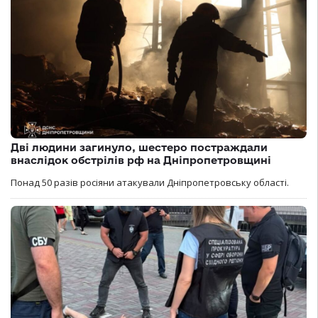
Дві людини загинуло, шестеро постраждали
внаслідок обстрілів рф на Дніпропетровщині
Понад 50 разів росіяни атакували Дніпропетровську області.