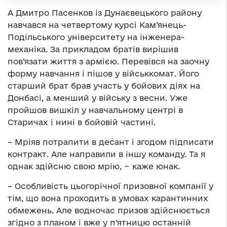
А Дмитро Пасенков із Дунаєвецького району
навчався на четвертому курсі Кам’янець-
Подільського університету на інженера-
механіка. За прикладом братів вирішив
пов’язати життя з армією. Перевівся на заочну
форму навчання і пішов у військкомат. Його
старший брат брав участь у бойових діях на
Донбасі, а менший у війську з весни. Уже
пройшов вишкіл у навчальному центрі в
Старичах і нині в бойовій частині.
– Мріяв потрапити в десант і згодом підписати
контракт. Але направили в іншу команду. Та я
однак здійсню свою мрію, − каже юнак.
– Особливість цьогорічної призовної компанії у
тім, що вона проходить в умовах карантинних
обмежень. Але водночас призов здійснюється
згідно з планом і вже у п’ятницю останній