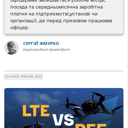
офіцерами залишається робоче місце,
посада та середньомісячна заробітна
платня на підприємстві,установі чи
організації, де перед призовом працював
офіцер.
СЕРГІЙ ЖМУРКО
Кореспондент АрміяInform
ОСІННІЙ ПРИЗОВ 2020