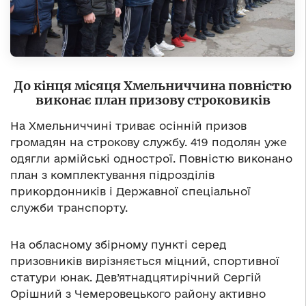
До кінця місяця Хмельниччина повністю
виконає план призову строковиків
На Хмельниччині триває осінній призов
громадян на строкову службу. 419 подолян уже
одягли армійські однострої. Повністю виконано
план з комплектування підрозділів
прикордонників і Державної спеціальної
служби транспорту.
На обласному збірному пункті серед
призовників вирізняється міцний, спортивної
статури юнак. Дев’ятнадцятирічний Сергій
Орішний з Чемеровецького району активно