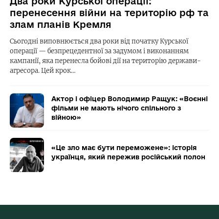
Два роки Курської операції:
перенесення війни на територію рф та
злам планів Кремля
Сьогодні виповнюється два роки від початку Курської
операції — безпрецедентної за задумом і виконанням
кампанії, яка перенесла бойові дії на територію держави-
агресора. Цей крок…
Актор і офіцер Володимир Ращук: «Воєнні
фільми не мають нічого спільного з
війною»
«Це зло має бути переможене»: історія
українця, який пережив російський полон