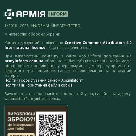
© 2018 - 2026, ІНФОРМАЦІЙНЕ АГЕНТСТВО,
Міністерство оборони України
Контент доступний за ліцензією
Creative Commons Attribution 4.0
International license
якщо не зазначено інше.
При використанні контенту з сайту АрміяInform посилання на
armyinform.com.ua
обов’язкове. Для суб’єктів у сфері онлайн-медіа
обов’язковим є розміщення у першому абзаці матеріалу прямого та
відкритого для пошукових систем гіперпосилання на цитований
матеріал.
Політика користування сайтом АрміяInform
Політика використання файлів cookie
Зауваження та пропозиції по роботі сайту надсилайте на адресу:
webmaster@armyinform.com.ua