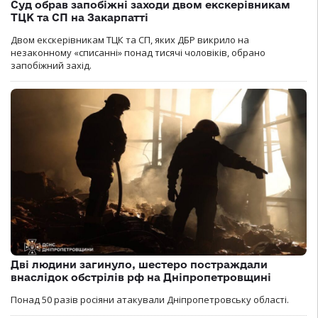
Суд обрав запобіжні заходи двом екскерівникам
ТЦК та СП на Закарпатті
Двом екскерівникам ТЦК та СП, яких ДБР викрило на
незаконному «списанні» понад тисячі чоловіків, обрано
запобіжний захід.
Дві людини загинуло, шестеро постраждали
внаслідок обстрілів рф на Дніпропетровщині
Понад 50 разів росіяни атакували Дніпропетровську області.