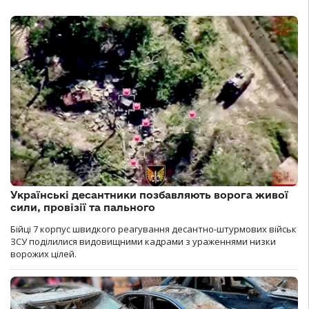
Українські десантники позбавляють ворога живої
сили, провізії та пального
Бійці 7 корпус швидкого реагування десантно-штурмових військ
ЗСУ поділилися видовищними кадрами з ураженнями низки
ворожих цілей.