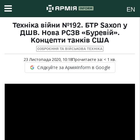
EN
Техніка війни №192. БТР Saxon у
ДШВ. Нова РСЗВ «Буревій».
Концепти танків США
ОЗБРОЄННЯ ТА ВІЙСЬКОВА ТЕХНІКА
23 Листопада 2020, 10:18
Прочитаєте за:
< 1
хв.
Слідкуйте за АрміяInform в Google