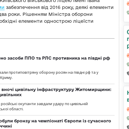
ївського військового ліцею імені Івана
ми
забезпечення від 2016 року, деякі елементи
 два роки. Рішенням Міністра оборони
еобхідні елементи однострою ліцеїсти
но засоби ППО та РЛС противника на півдні рф
вали протиповітряну оборону росіян на півдні рф та у
 Криму.
и вночі цивільну інфраструктуру Житомирщини:
цивільних
я, російські окупанти завдали удару по цивільній
ької області.
були бронзу на чемпіонаті Європи із сучасного
ччині