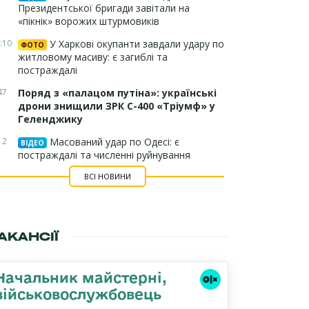
Президентської бригади завітали на
«пікнік» ворожих штурмовиків
:10
У Харкові окупанти завдали удару по
ФОТО
житловому масиву: є загиблі та
постраждалі
47
Поряд з «палацом путіна»: українські
дрони знищили ЗРК С-400 «Тріумф» у
Геленджику
12
Масований удар по Одесі: є
ВІДЕО
постраждалі та численні руйнування
ВСІ НОВИНИ
АКАНСІЇ
Начальник майстерні,
військовослужбовець