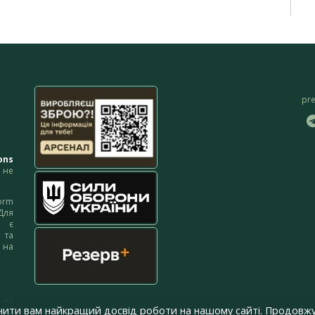
pr
ons
не
orm
Для
м є
 та
 на
 на
чити вам найкращий досвід роботи на нашому сайті. Продовжу