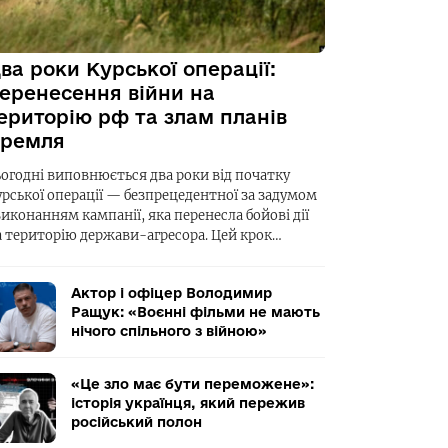
ва роки Курської операції:
еренесення війни на
ериторію рф та злам планів
ремля
ьогодні виповнюється два роки від початку
урської операції — безпрецедентної за задумом
виконанням кампанії, яка перенесла бойові дії
а територію держави-агресора. Цей крок…
Актор і офіцер Володимир
Ращук: «Воєнні фільми не мають
нічого спільного з війною»
«Це зло має бути переможене»:
історія українця, який пережив
російський полон