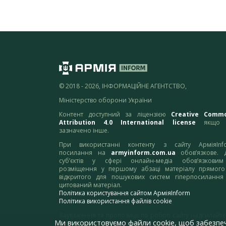
© 2018 - 2026, ІНФОРМАЦІЙНЕ АГЕНТСТВО,
Міністерство оборони України
Контент доступний за ліцензією
Creative Comm
Attribution 4.0 International license
якщо 
зазначено інше.
При використанні контенту з сайту АрміяInf
посилання на
armyinform.com.ua
обов’язкове. 
суб’єктів у сфері онлайн-медіа обов’язкови
розміщення у першому абзаці матеріалу прямого
відкритого для пошукових систем гіперпосилання
цитований матеріал.
Політика користування сайтом АрміяInform
Політика використання файлів cookie
Зауваження та пропозиції по роботі сайту надсилайте
Ми використовуємо файли cookie, щоб забезпе
адресу:
webmaster@armyinform.com.ua