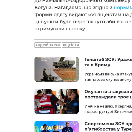
до Навчально-оздоровчого комплексу Ки
Богуна. Нагадаємо, що згідно з
норма
форми одягу видаються ліцеїстам на
ці пункти буде переглянуто аби всі н
отримували щороку.
АНДРІЙ ТАРАН
ЛІЦЕЇСТИ
Генштаб ЗСУ: Ураже
та в Криму
Українські війська атаку
тимчасово окупованому
Окупанти атакувал
постраждали троє 
У ніч на неділю, 9 серпн
інфраструктурі Житомирс
Спортсмени ЗСУ здо
п’ятиборства у Туре