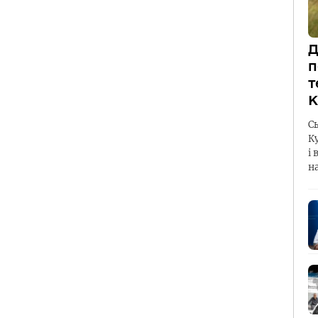
Д
п
т
К
С
К
і 
н