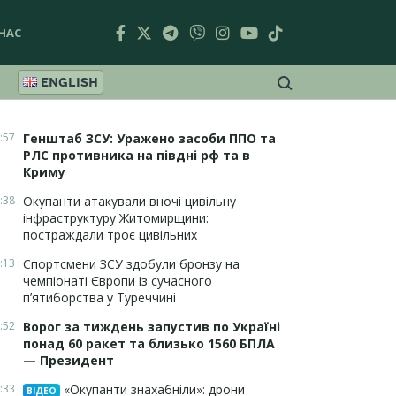
НАС
ENGLISH
:57
Генштаб ЗСУ: Уражено засоби ППО та
РЛС противника на півдні рф та в
Криму
:38
Окупанти атакували вночі цивільну
інфраструктуру Житомирщини:
постраждали троє цивільних
:13
Спортсмени ЗСУ здобули бронзу на
чемпіонаті Європи із сучасного
п’ятиборства у Туреччині
:52
Ворог за тиждень запустив по Україні
понад 60 ракет та близько 1560 БПЛА
— Президент
:33
«Окупанти знахабніли»: дрони
ВІДЕО