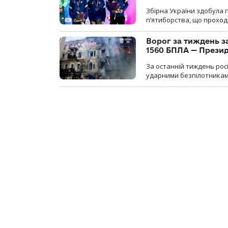
Збірна України здобула 
п’ятиборства, що проход
Ворог за тиждень за
1560 БПЛА — Прези
За останній тиждень рос
ударними безпілотниками