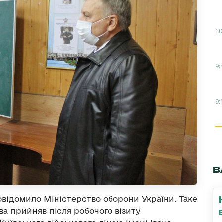
10
9:
9:
В
відомило Міністерство оборони України. Таке
а прийняв після робочого візиту