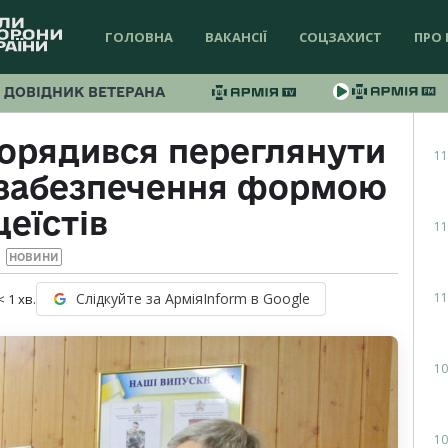
ГОЛОВНА
ВАКАНСІЇ
СОЦЗАХИСТ
ПРО 
ДОВІДНИК ВЕТЕРАНА
порядився переглянути
11
 забезпечення формою
цеїстів
11
НОВИНИ
11
Слідкуйте за АрміяInform в Google
< 1
хв.
10
10