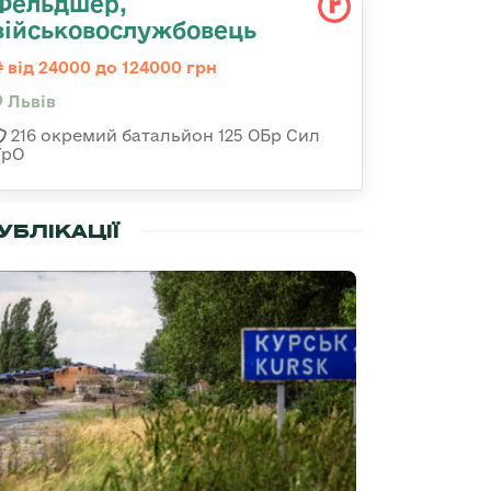
Фельдшер,
військовослужбовець
від 24000 до 124000 грн
Львів
216 окремий батальйон 125 ОБр Сил
ТрО
УБЛІКАЦІЇ