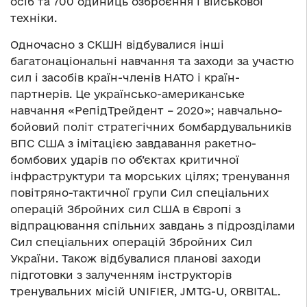
осіб та 700 одиниць озброєння і військової
техніки.
Одночасно з СКШН відбувалися інші
багатонаціональні навчання та заходи за участю
сил і засобів країн-членів НАТО і країн-
партнерів. Це українсько-американське
навчання «РепідТрейдент – 2020»; навчально-
бойовий політ стратегічних бомбардувальників
ВПС США з імітацією завдавання ракетно-
бомбових ударів по об’єктах критичної
інфраструктури та морських цілях; тренування
повітряно-тактичної групи Сил спеціальних
операцій Збройних сил США в Європі з
відпрацювання спільних завдань з підрозділами
Сил спеціальних операцій Збройних Сил
України. Також відбувалися планові заходи
підготовки з залученням інструкторів
тренувальних місій UNIFIER, JMTG-U, ORBITAL.