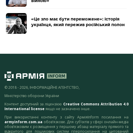
війною»
«Це зло має бути переможене»: історія
українця, який пережив російський полон
© 2018 - 2026, ІНФОРМАЦІЙНЕ АГЕНТСТВО,
Міністерство оборони України
Контент доступний за ліцензією
Creative Commons Attribution 4.0
International license
якщо не зазначено інше.
При використанні контенту з сайту АрміяInform посилання на
armyinform.com.ua
обов’язкове. Для суб’єктів у сфері онлайн-медіа
обов’язковим є розміщення у першому абзаці матеріалу прямого та
відкритого для пошукових систем гіперпосилання на цитований