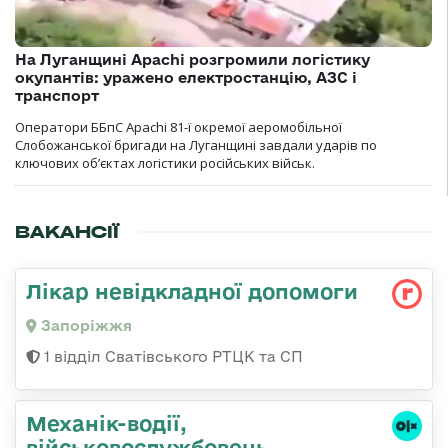
На Луганщині Apachi розгромили логістику
окупантів: уражено електростанцію, АЗС і
транспорт
Оператори ББпС Apachi 81-ї окремої аеромобільної
Слобожанської бригади на Луганщині завдали ударів по
ключових об’єктах логістики російських військ.
ВАКАНСІЇ
Лікар невідкладної допомоги
Запоріжжя
1 відділ Сватівського РТЦК та СП
Механік-водії,
військовослужбовець