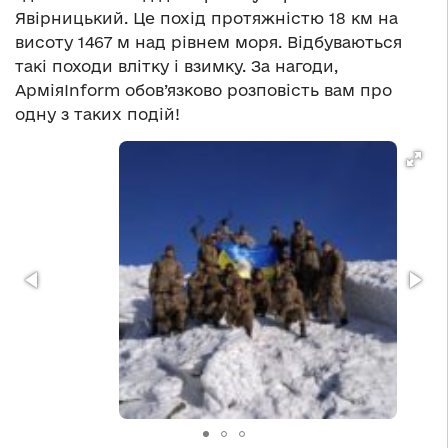
Явірницький. Це похід протяжністю 18 км на
висоту 1467 м над рівнем моря. Відбуваються
такі походи влітку і взимку. За нагоди,
АрміяInform обов’язково розповість вам про
одну з таких подій!