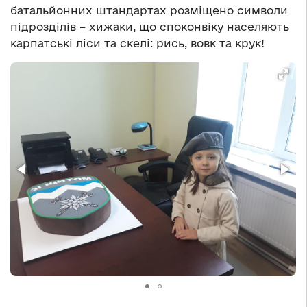
батальйонних штандартах розміщено символи
підрозділів – хижаки, що споконвіку населяють
карпатські ліси та скелі: рись, вовк та крук!