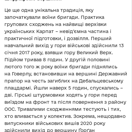
Це ще одна унікальна традиція, яку
започаткували воїни бригади. Практика
групових сходжень на найвищі верхівки
українських Карпат – невід’ємна частина і
практичної підготовки, і дозвілля. Перший
навчальний вихід у гори військові здійснили 13
січня 2017 року, взявши гору Великий Верх.
Підйом тривав 8 годин. У другій половині
лютого того ж року воїни бригади піднялись
на Говерлу, встановивши на вершині Державний
прапор на честь загиблих на Дебальцевському
плацдармі. Йшли наверх 5 годин, спускались –
дві. Гірські штурмовики ходять у гори перед
виїздом на фронт та після повернення з району
ООС. Тривалими сходженнями тестують і тих,
хто вливається у колектив. Зокрема, нещодавно
випускники військових вишів 2020 року
здійснили вихід до вершину Ґорґан