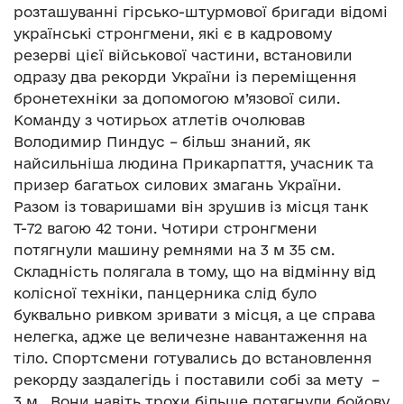
розташуванні гірсько-штурмової бригади відомі
українські стронгмени, які є в кадровому
резерві цієї військової частини, встановили
одразу два рекорди України із переміщення
бронетехніки за допомогою м’язової сили.
Команду з чотирьох атлетів очолював
Володимир Пиндус – більш знаний, як
найсильніша людина Прикарпаття, учасник та
призер багатьох силових змагань України.
Разом із товаришами він зрушив із місця танк
Т-72 вагою 42 тони. Чотири стронгмени
потягнули машину ремнями на 3 м 35 см.
Складність полягала в тому, що на відмінну від
колісної техніки, панцерника слід було
буквально ривком зривати з місця, а це справа
нелегка, адже це величезне навантаження на
тіло. Спортсмени готувались до встановлення
рекорду заздалегідь і поставили собі за мету –
3 м. Вони навіть трохи більше потягнули бойову