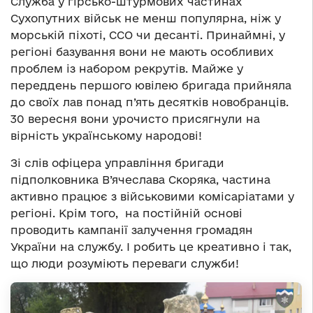
Служба у гірсько-штурмових частинах
Сухопутних військ не менш популярна, ніж у
морській піхоті, ССО чи десанті. Принаймні, у
регіоні базування вони не мають особливих
проблем із набором рекрутів. Майже у
переддень першого ювілею бригада прийняла
до своїх лав понад п’ять десятків новобранців.
30 вересня вони урочисто присягнули на
вірність українському народові!
Зі слів офіцера управління бригади
підполковника В’ячеслава Скоряка, частина
активно працює з військовими комісаріатами у
регіоні. Крім того, на постійній основі
проводить кампанії залучення громадян
України на службу. І робить це креативно і так,
що люди розуміють переваги служби!