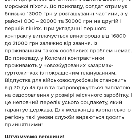
морської піхоти. До прикладу, солдат отримує
близько 13000 грн у розташуванні частини, а у
районі ООС – 20000 та 30000 грн на другій і
першій лініях. При укладанні першого
контракту виплачується винагорода від 16800
до 21000 грн залежно від звання. Із
проживанням також особливих проблем немає.
До прикладу, у Коломиї контрактники
проживають у новозбудованих казармах-
гуртожитках із покращеним плануванням.
Відпустка для військовослужбовців становить
від 30 до 45 днів та супроводжується виплатою
на оздоровлення у розмірі місячного заробітку. І
це неповний перелік усього соцпакету, який
гарантує держава. Для мешканців карпатського
регіону такі умови служби видаються досить
прийнятними!
Штурмуємо вершини!