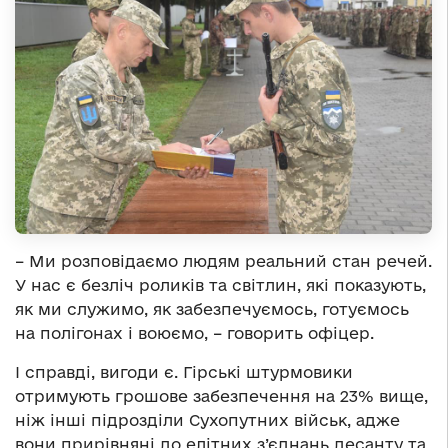
– Ми розповідаємо людям реальний стан речей.
У нас є безліч роликів та світлин, які показують,
як ми служимо, як забезпечуємось, готуємось
на полігонах і воюємо, – говорить офіцер.
І справді, вигоди є. Гірські штурмовики
отримують грошове забезпечення на 23% вище,
ніж інші підрозділи Сухопутних військ, адже
вони прирівняні до елітних з’єднань десанту та