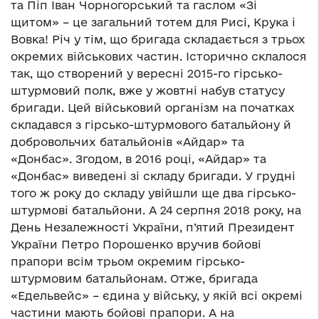
та Піп Іван Чорногорський та гаслом «Зі
щитом» – це загальний тотем для Рисі, Крука і
Вовка! Річ у тім, що бригада складається з трьох
окремих військових частин. Історично склалося
так, що створений у вересні 2015-го гірсько-
штурмовий полк, вже у жовтні набув статусу
бригади. Цей військовий організм на початках
складався з гірсько-штурмового батальйону й
добровольчих батальйонів «Айдар» та
«Донбас». Згодом, в 2016 році, «Айдар» та
«Донбас» виведені зі складу бригади. У грудні
того ж року до складу увійшли ще два гірсько-
штурмові батальйони. А 24 серпня 2018 року, на
День Незалежності України, п’ятий Президент
України Петро Порошенко вручив бойові
прапори всім трьом окремим гірсько-
штурмовим батальйонам. Отже, бригада
«Едельвейс» – єдина у війську, у якій всі окремі
частини мають бойові прапори. А на