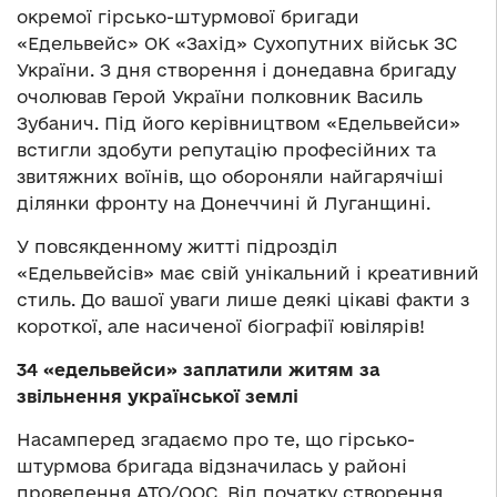
окремої гірсько-штурмової бригади
«Едельвейс» ОК «Захід» Сухопутних військ ЗС
України. З дня створення і донедавна бригаду
очолював Герой України полковник Василь
Зубанич. Під його керівництвом «Едельвейси»
встигли здобути репутацію професійних та
звитяжних воїнів, що обороняли найгарячіші
ділянки фронту на Донеччині й Луганщині.
У повсякденному житті підрозділ
«Едельвейсів» має свій унікальний і креативний
стиль. До вашої уваги лише деякі цікаві факти з
короткої, але насиченої біографії ювілярів!
34 «едельвейси» заплатили житям за
звільнення української землі
Насамперед згадаємо про те, що гірсько-
штурмова бригада відзначилась у районі
проведення АТО/ООС. Від початку створення