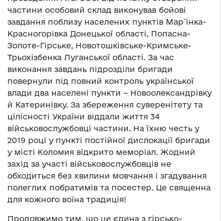
частини особовий склад виконував бойові
завдання поблизу населених пунктів Мар`їнка-
Красногорівка Донецької області, Попасна-
Золоте-Гірське, Новотошківське-Кримське-
Трьохізбенка Луганської області. За час
виконання завдань підрозділи бригади
повернули під повний контроль української
влади два населені пункти – Новоолександрівку
й Катеринівку. За збереження суверенітету та
цілісності України віддали життя 34
військовослужбовці частини. На їхню честь у
2019 році у пункті постійної дислокації бригади
у місті Коломия відкрито меморіал. Жодний
захід за участі військовослужбовців не
обходиться без хвилини мовчання і згадування
полеглих побратимів та посестер. Це священна
для кожного воїна традиція!
Продовжимо тим, що це єдина з гірсько-