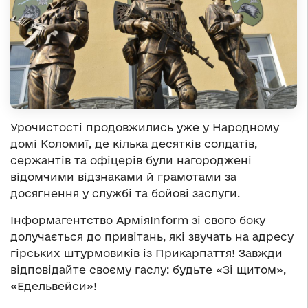
Урочистості продовжились уже у Народному
домі Коломиї, де кілька десятків солдатів,
сержантів та офіцерів були нагороджені
відомчими відзнаками й грамотами за
досягнення у службі та бойові заслуги.
Інформагентство АрміяІnform зі свого боку
долучається до привітань, які звучать на адресу
гірських штурмовиків із Прикарпаття! Завжди
відповідайте своєму гаслу: будьте «Зі щитом»,
«Едельвейси»!