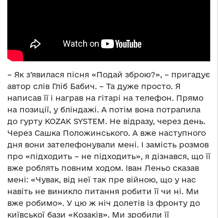
– Як з’явилася пісня «Подай зброю?», – пригадує
автор слів Гліб Бабич. – Та дуже просто. Я
написав її і награв на гітарі на телефон. Прямо
на позиції, у бліндажі. А потім вона потрапила
до гурту KOZAK SYSTEM. Не відразу, через день.
Через Сашка Положинського. А вже наступного
дня вони зателефонували мені. І замість розмов
про «підходить – не підходить», я дізнався, що її
вже роблять повним ходом. Іван Леньо сказав
мені: «Чувак, від неї так пре війною, що у нас
навіть не виникло питання робити її чи ні. Ми
вже робимо». У цю ж ніч долетів із фронту до
київської бази «Козаків». Ми зробили її