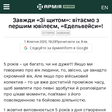
EN
Завжди «Зі щитом»: вітаємо з
першим ювілеєм, «Едельвейси»!
ІСТОРІЯ
НОВИНИ
1 Жовтня 2020, 18:20
Прочитаєте за:
8
хв.
Слідкуйте за АрміяInform в Google
5 років – це багато, чи не дуже?! Якщо ми
говоримо про вік людини, то, звісно, це занадто
скромний вік. Але якщо про військовий
колектив – то це вже достатній проміжок часу,
щоб заявляти про певні здобутки й розповідати
про цікаві моменти, пов’язані з його
повсякденною та бойовою діяльністю.
1 жовтня виповнюється 5 років з дня створення