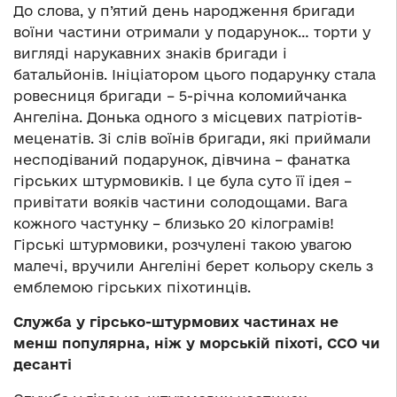
До слова, у п’ятий день народження бригади
воїни частини отримали у подарунок… торти у
вигляді нарукавних знаків бригади і
батальйонів. Ініціатором цього подарунку стала
ровесниця бригади – 5-річна коломийчанка
Ангеліна. Донька одного з місцевих патріотів-
меценатів. Зі слів воїнів бригади, які приймали
несподіваний подарунок, дівчина – фанатка
гірських штурмовиків. І це була суто її ідея –
привітати вояків частини солодощами. Вага
кожного частунку – близько 20 кілограмів!
Гірські штурмовики, розчулені такою увагою
малечі, вручили Ангеліні берет кольору скель з
емблемою гірських піхотинців.
Служба у гірсько-штурмових частинах не
менш популярна, ніж у морській піхоті, ССО чи
десанті