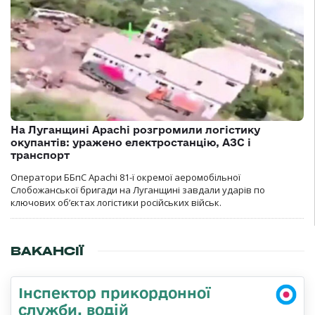
На Луганщині Apachi розгромили логістику
окупантів: уражено електростанцію, АЗС і
транспорт
Оператори ББпС Apachi 81-ї окремої аеромобільної
Слобожанської бригади на Луганщині завдали ударів по
ключових об’єктах логістики російських військ.
ВАКАНСІЇ
Інспектор прикордонної
служби, водій