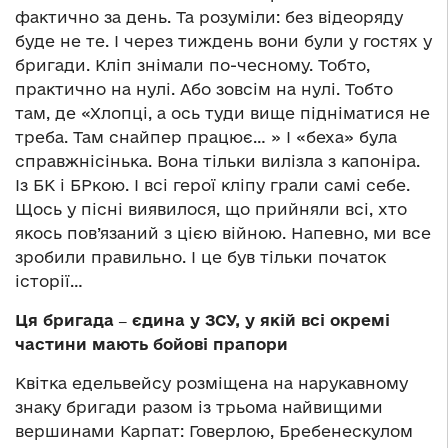
фактично за день. Та розуміли: без відеоряду
буде не те. І через тиждень вони були у гостях у
бригади. Кліп знімали по-чесному. Тобто,
практично на нулі. Або зовсім на нулі. Тобто
там, де «Хлопці, а ось туди вище підніматися не
треба. Там снайпер працює… » І «беха» була
справжнісінька. Вона тільки вилізла з капоніра.
Із БК і БРкою. І всі герої кліпу грали самі себе.
Щось у пісні виявилося, що прийняли всі, хто
якось пов’язаний з цією війною. Напевно, ми все
зробили правильно. І це був тільки початок
історії…
Ця бригада ‒ єдина у ЗСУ, у якій всі окремі
частини мають бойові прапори
Квітка едельвейсу розміщена на нарукавному
знаку бригади разом із трьома найвищими
вершинами Карпат: Говерлою, Бребенескулом