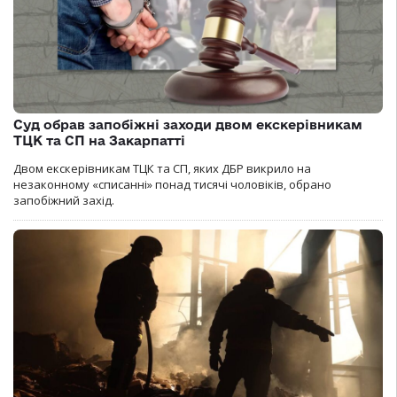
Суд обрав запобіжні заходи двом екскерівникам
ТЦК та СП на Закарпатті
Двом екскерівникам ТЦК та СП, яких ДБР викрило на
незаконному «списанні» понад тисячі чоловіків, обрано
запобіжний захід.