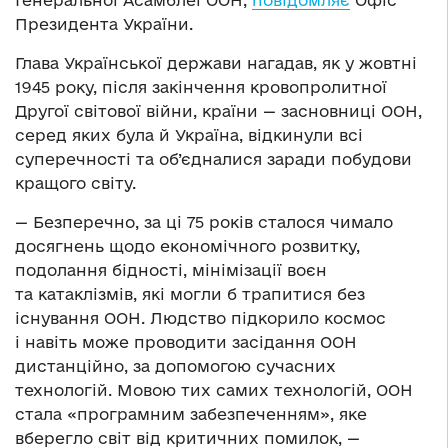
Генеральної Асамблеї ООН,
повідомляє
Офіс
Президента України.
Глава Української держави нагадав, як у жовтні
1945 року, після закінчення кровопролитної
Другої світової війни, країни — засновниці ООН,
серед яких була й Україна, відкинули всі
суперечності та об’єдналися заради побудови
кращого світу.
— Безперечно, за ці 75 років сталося чимало
досягнень щодо економічного розвитку,
подолання бідності, мінімізації воєн
та катаклізмів, які могли б трапитися без
існування ООН. Людство підкорило космос
і навіть може проводити засідання ООН
дистанційно, за допомогою сучасних
технологій. Мовою тих самих технологій, ООН
стала «програмним забезпеченням», яке
вберегло світ від критичних помилок, —