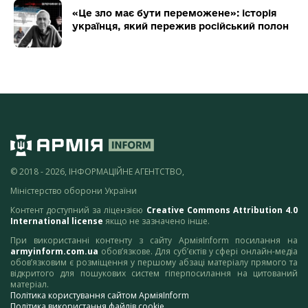
«Це зло має бути переможене»: історія
українця, який пережив російський полон
© 2018 - 2026, ІНФОРМАЦІЙНЕ АГЕНТСТВО,
Міністерство оборони України
Контент доступний за ліцензією
Creative Commons Attribution 4.0
International license
якщо не зазначено інше.
При використанні контенту з сайту АрміяInform посилання на
armyinform.com.ua
обов’язкове. Для суб’єктів у сфері онлайн-медіа
обов’язковим є розміщення у першому абзаці матеріалу прямого та
відкритого для пошукових систем гіперпосилання на цитований
матеріал.
Політика користування сайтом АрміяInform
Політика використання файлів cookie