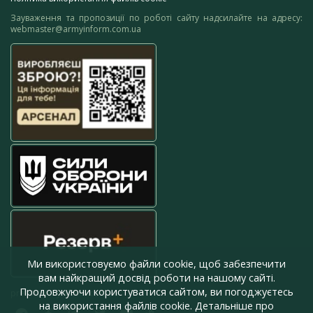
Зауваження та пропозиції по роботі сайту надсилайте на адресу:
webmaster@armyinform.com.ua
Ми використовуємо файли cookie, щоб забезпечити
вам найкращий досвід роботи на нашому сайті.
Продовжуючи користуватися сайтом, ви погоджуєтесь
press@armyinform.com.ua
на використання файлів cookie. Детальніше про