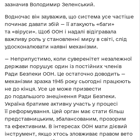
зазначив Володимир Зеленський.
Водночас він зауважив, що система усе частіше
починає давати збій — її атакують «баги»
та «віруси». Щоб ООН і надалі відігравала
важливу роль у становленні миру в світі, слід
удосконалювати наявні механізми.
— Неприпустимо, коли суверенітет незалежної
держави порушує один із постійних членів
Ради Безпеки ООН. Це остаточно доводить —
механізми зразка 1945 року сьогодні працюють
не до кінця. Усе це може призвести
до подальшого знецінення Ради Безпеки.
Україна братиме активну участь у процесі
її реформування. Цей орган має стати більш
представницьким, збалансованим, прозорим
та ефективним. В інтересах ООН мати дієвий
інструмент, якщо хтось зловживає правом вето