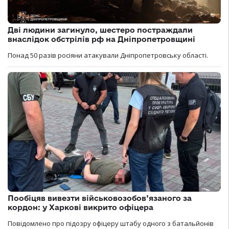
Дві людини загинуло, шестеро постраждали
внаслідок обстрілів рф на Дніпропетровщині
Понад 50 разів росіяни атакували Дніпропетровську області.
Пообіцяв вивезти військовозобов’язаного за
кордон: у Харкові викрито офіцера
Повідомлено про підозру офіцеру штабу одного з батальйонів