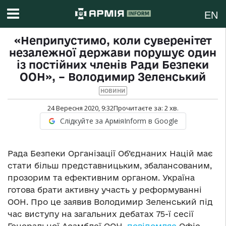
EN
«Неприпустимо, коли суверенітет
незалежної держави порушує один
із постійних членів Ради Безпеки
ООН», – Володимир Зеленський
НОВИНИ
24 Вересня 2020, 9:32
Прочитаєте за:
2
хв.
Слідкуйте за АрміяInform в Google
Рада Безпеки Організації Об’єднаних Націй має
стати більш представницьким, збалансованим,
прозорим та ефективним органом. Україна
готова брати активну участь у реформуванні
ООН. Про це заявив Володимир Зеленський під
час виступу на загальних дебатах 75-ї сесії