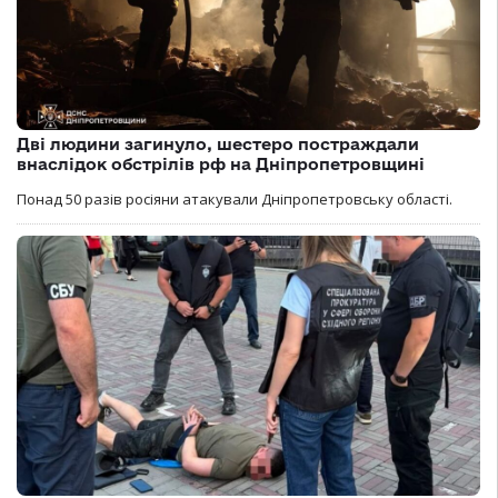
Дві людини загинуло, шестеро постраждали
внаслідок обстрілів рф на Дніпропетровщині
Понад 50 разів росіяни атакували Дніпропетровську області.