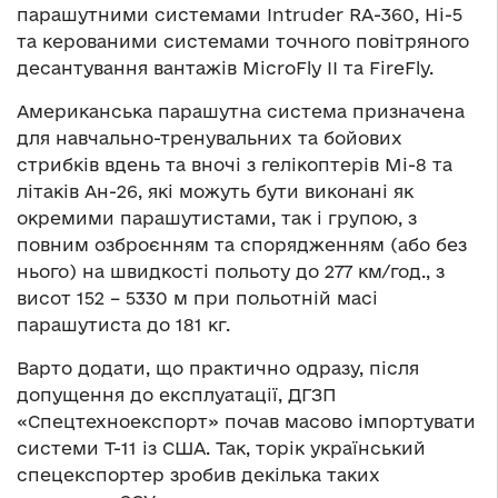
парашутними системами Intruder RA-360, Hi-5
та керованими системами точного повітряного
десантування вантажів MicroFly II та FireFly.
Американська парашутна система призначена
для навчально-тренувальних та бойових
стрибків вдень та вночі з гелікоптерів Мі-8 та
літаків Ан-26, які можуть бути виконані як
окремими парашутистами, так і групою, з
повним озброєнням та спорядженням (або без
нього) на швидкості польоту до 277 км/год., з
висот 152 – 5330 м при польотній масі
парашутиста до 181 кг.
Варто додати, що практично одразу, після
допущення до експлуатації, ДГЗП
«Спецтехноекспорт» почав масово імпортувати
системи Т-11 із США. Так, торік український
спецекспортер зробив декілька таких