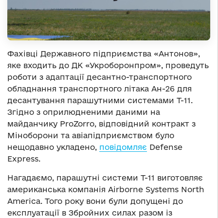
Фахівці Державного підприємства «Антонов»,
яке входить до ДК «Укроборонпром», проведуть
роботи з адаптації десантно-транспортного
обладнання транспортного літака Ан-26 для
десантування парашутними системами Т-11.
Згідно з оприлюдненими даними на
майданчику ProZorro, відповідний контракт з
Міноборони та авіапідприємством було
нещодавно укладено,
повідомляє
Defense
Express.
Нагадаємо, парашутні системи Т-11 виготовляє
американська компанія Airborne Systems North
America. Того року вони були допущені до
експлуатації в Збройних силах разом із