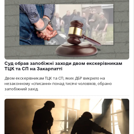
Суд обрав запобіжні заходи двом екскерівникам
ТЦК та СП на Закарпатті
Двом екскерівникам ТЦК та СП, яких ДБР викрило на
незаконному «списанні» понад тисячі чоловіків, обрано
запобіжний захід.