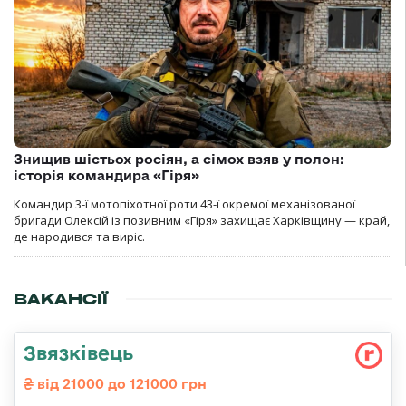
Знищив шістьох росіян, а сімох взяв у полон:
історія командира «Гіря»
Командир 3-ї мотопіхотної роти 43-ї окремої механізованої
бригади Олексій із позивним «Гіря» захищає Харківщину — край,
де народився та виріс.
ВАКАНСІЇ
Звязківець
від 21000 до 121000 грн