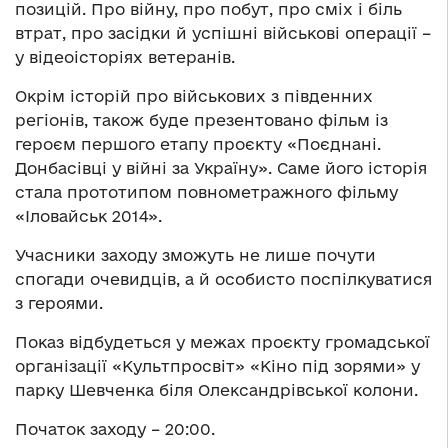
позицій. Про війну, про побут, про сміх і біль
втрат, про засідки й успішні військові операції –
у відеоісторіях ветеранів.
Окрім історій про військових з південних
регіонів, також буде презентовано фільм із
героєм першого етапу проєкту «Поєднані.
Донбасівці у війні за Україну». Саме його історія
стала прототипом повнометражного фільму
«Іловайськ 2014».
Учасники заходу зможуть не лише почути
спогади очевидців, а й особисто поспілкуватися
з героями.
Показ відбудеться у межах проєкту громадської
організації «Культпросвіт» «Кіно під зорями» у
парку Шевченка біля Олександрівської колони.
Початок заходу – 20:00.