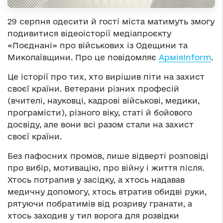
29 серпня одесити й гості міста матимуть змогу
подивитися відеоісторії медіапроєкту
«Поєднані» про військових із Одещини та
Миколаївщини. Про це повідомляє
АрміяInform
.
Це історії про тих, хто вирішив піти на захист
своєї країни. Ветерани різних професій
(вчителі, науковці, кадрові військові, медики,
програмісти), різного віку, статі й бойового
досвіду, але вони всі разом стали на захист
своєї країни.
Без пафосних промов, лише відверті розповіді
про вибір, мотивацію, про війну і життя після.
Хтось потрапив у засідку, а хтось надавав
медичну допомогу, хтось втратив обидві руки,
рятуючи побратимів від розриву гранати, а
хтось заходив у тил ворога для розвідки