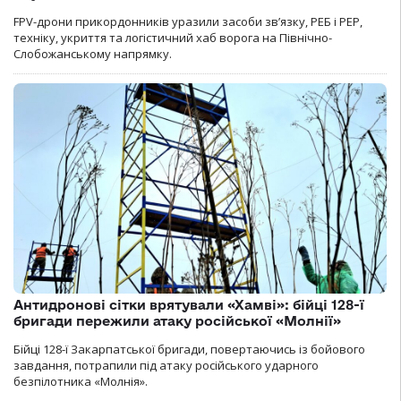
FPV-дрони прикордонників уразили засоби зв’язку, РЕБ і РЕР,
техніку, укриття та логістичний хаб ворога на Північно-
Слобожанському напрямку.
Антидронові сітки врятували «Хамві»: бійці 128-ї
бригади пережили атаку російської «Молнії»
Бійці 128-ї Закарпатської бригади, повертаючись із бойового
завдання, потрапили під атаку російського ударного
безпілотника «Молнія».