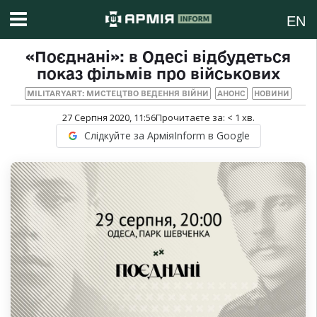
EN
«Поєднані»: в Одесі відбудеться
показ фільмів про військових
MILITARYART: МИСТЕЦТВО ВЕДЕННЯ ВІЙНИ
АНОНС
НОВИНИ
27 Серпня 2020, 11:56
Прочитаєте за:
< 1
хв.
Слідкуйте за АрміяInform в Google