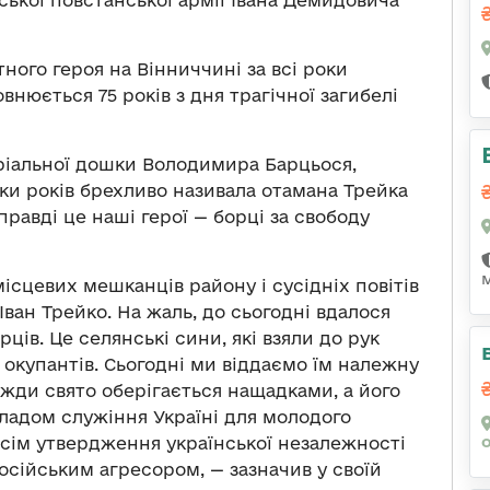
ого героя на Вінниччині за всі роки
внюється 75 років з дня трагічної загибелі
оріальної дошки Володимира Барцьося,
ки років брехливо називала отамана Трейка
правді це наші герої — борці за свободу
місцевих мешканців району і сусідніх повітів
ван Трейко. На жаль, до сьогодні вдалося
ів. Це селянські сини, які взяли до рук
 окупантів. Сьогодні ми віддаємо їм належну
вжди свято оберігається нащадками, а його
кладом служіння Україні для молодого
 всім утвердження української незалежності
російським агресором, — зазначив у своїй