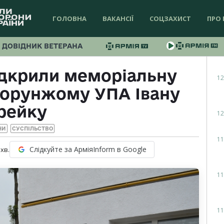
ГОЛОВНА
ВАКАНСІЇ
СОЦЗАХИСТ
ПРО 
ДОВІДНИК ВЕТЕРАНА
ідкрили меморіальну
12
хорунжому УПА Івану
рейку
12
НИ
СУСПІЛЬСТВО
11
Слідкуйте за АрміяInform в Google
хв.
11
11