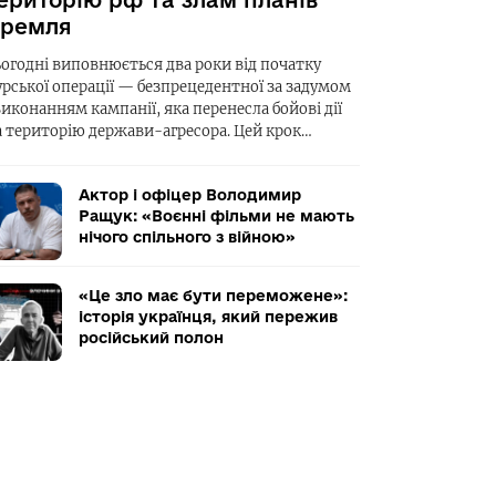
ериторію рф та злам планів
ремля
ьогодні виповнюється два роки від початку
урської операції — безпрецедентної за задумом
виконанням кампанії, яка перенесла бойові дії
а територію держави-агресора. Цей крок…
Актор і офіцер Володимир
Ращук: «Воєнні фільми не мають
нічого спільного з війною»
«Це зло має бути переможене»:
історія українця, який пережив
російський полон