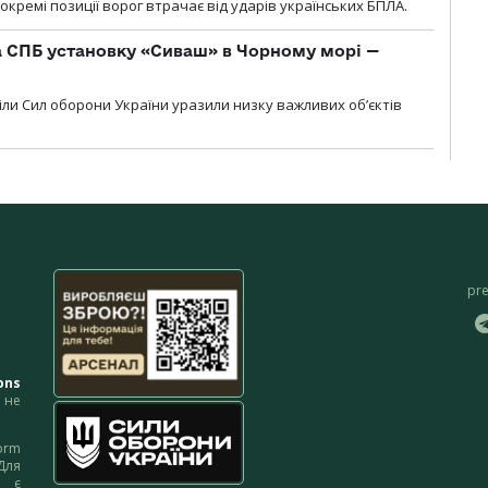
кремі позиції ворог втрачає від ударів українських БПЛА.
 СПБ установку «Сиваш» в Чорному морі —
діли Сил оборони України уразили низку важливих об’єктів
pr
ons
не
orm
Для
м є