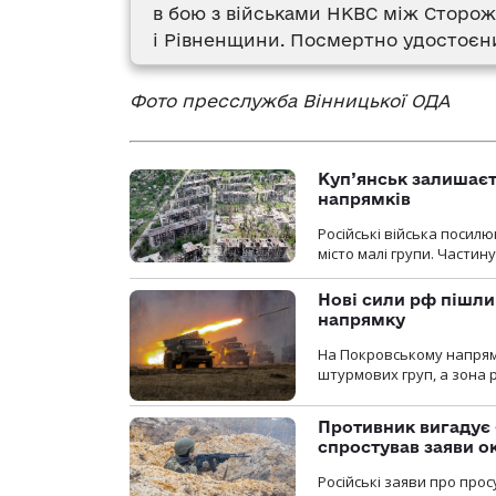
в бою з військами НКВС між Стор
і Рівненщини. Посмертно удостоєн
Фото пресслужба Вінницької ОДА
Куп’янськ залишаєть
напрямків
Російські війська посилю
місто малі групи. Частин
Нові сили рф пішли
напрямку
На Покровському напрямку
штурмових груп, а зона р
Противник вигадує 
спростував заяви о
Російські заяви про про