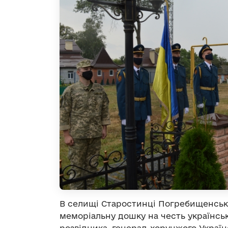
В селищі Старостинці Погребищенсько
меморіальну дошку на честь українськ
розвідника, генерал-хорунжого Україн