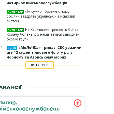
чотирьох військовослужбовців
:55
«Їм сумно і боляче»: чому
КОМЕНТАР
росіяни заздрять українській військовій
системі
:36
На Харківщині тривають бої за
КОМЕНТАР
Козачу Лопань: рф намагається заводити
окремі групи
:18
«МоЛоЧКа» триває: СБС уразили
ВІДЕО
ще 12 суден тіньового флоту рф у
Чорному та Азовському морях
ВСІ НОВИНИ
АКАНСІЇ
Пиляр,
військовослужбовець