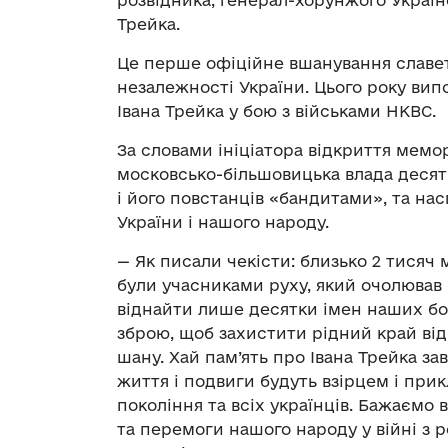
Трейка.
Це перше офіційне вшанування славетн
незалежності України. Цього року випо
Івана Трейка у бою з військами НКВС.
За словами ініціатора відкриття мем
московсько-більшовицька влада десят
і його повстанців «бандитами», та нас
України і нашого народу.
— Як писали чекісти: близько 2 тисяч 
були учасниками руху, який очолював І
віднайти лише десятки імен наших борц
зброю, щоб захистити рідний край від
шану. Хай пам’ять про Івана Трейка за
життя і подвиги будуть взірцем і при
покоління та всіх українців. Бажаємо
та перемоги нашого народу у війні з 