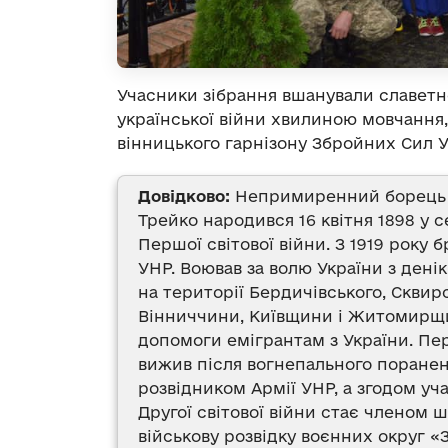
Учасники зібрання вшанували славетно
української війни хвилиною мовчання,
вінницького гарнізону Збройних Сил У
Довідково:
Непримиренний борець 
Трейко народився 16 квітня 1898 у 
Першої світової війни. З 1919 року 
УНР. Воював за волю України з дені
на території Бердичівського, Сквирс
Вінниччини, Київщини і Житомирщин
допомоги емігрантам з України. Пер
вижив після вогнепального поранен
розвідником Армії УНР, а згодом уч
Другої світової війни стає членом ш
військову розвідку воєнних округ «