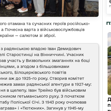
П
го отамана та сучасних героїв російсько-
 а Почесна варта з військовослужбовців
країни — салютом зі зброї.
з радянською владою Іван Демидович
селі Старостинці на Вінниччині. Учасник
брав участь у Визвольних змаганнях на боці
кінцями, а згодом з більшовиками
ького, Білоцерківського повітів
и аж до 1925-го року. Створив комітет
ежив замах радянської агентури в 1927-му:
ня в щелепу. Іван Трейко був військовим
асником гетьманського руху. З початком
Д
табу Поліської Січі. З 1943 року очолював
п
Заграва» і «Тютюник». Загинув у 1945-му