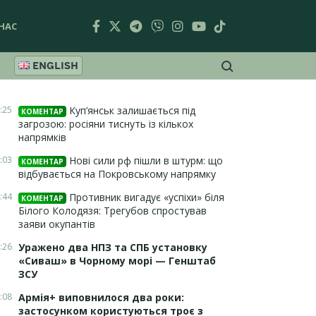
НАС
ENGLISH
:25
Куп’янськ залишається під
КОМЕНТАР
загрозою: росіяни тиснуть із кількох
напрямків
:03
Нові сили рф пішли в штурм: що
КОМЕНТАР
відбувається на Покровському напрямку
:44
Противник вигадує «успіхи» біля
КОМЕНТАР
Білого Колодязя: Трегубов спростував
заяви окупантів
:26
Уражено два НПЗ та СПБ установку
«Сиваш» в Чорному морі — Генштаб
ЗСУ
:08
Армія+ виповнилося два роки:
застосунком користуються троє з