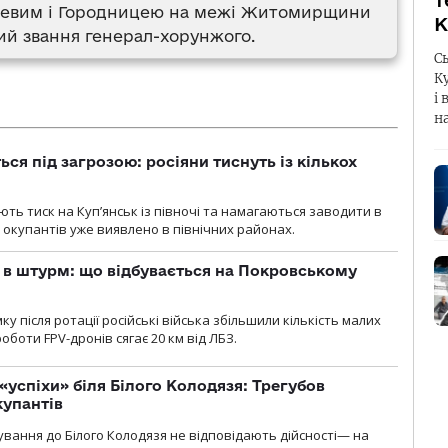
т
ожевим і Городницею на межі Житомирщини
К
ий звання генерал-хорунжого.
С
К
і 
н
ся під загрозою: росіяни тиснуть із кількох
ють тиск на Куп’янськ із півночі та намагаються заводити в
у окупантів уже виявлено в північних районах.
 в штурм: що відбувається на Покровському
 після ротації російські війська збільшили кількість малих
оботи FPV-дронів сягає 20 км від ЛБЗ.
«успіхи» біля Білого Колодязя: Трегубов
купантів
сування до Білого Колодязя не відповідають дійсності— на