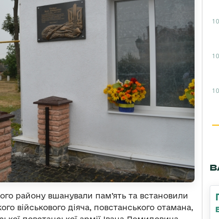
10
10
10
В
го району вшанували пам’ять та встановили
ого військового діяча, повстанського отамана,
ської повстанської армії Івана Демидовича