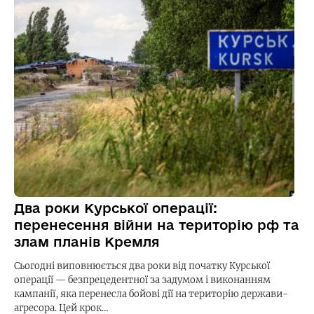
Два роки Курської операції:
перенесення війни на територію рф та
злам планів Кремля
Сьогодні виповнюється два роки від початку Курської
операції — безпрецедентної за задумом і виконанням
кампанії, яка перенесла бойові дії на територію держави-
агресора. Цей крок…