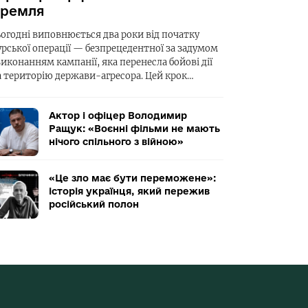
ремля
ьогодні виповнюється два роки від початку
урської операції — безпрецедентної за задумом
виконанням кампанії, яка перенесла бойові дії
а територію держави-агресора. Цей крок…
Актор і офіцер Володимир
Ращук: «Воєнні фільми не мають
нічого спільного з війною»
«Це зло має бути переможене»:
історія українця, який пережив
російський полон