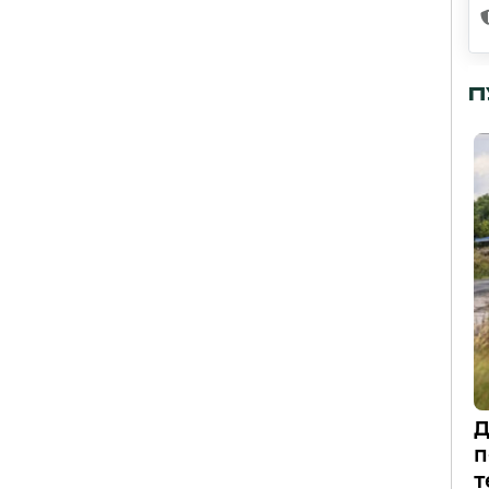
П
Д
п
т