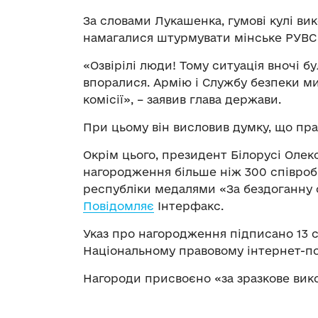
За словами Лукашенка, гумові кулі ви
намагалися штурмувати мінське РУВС і
«Озвірілі люди! Тому ситуація вночі бу
впоралися. Армію і Службу безпеки ми
комісії», – заявив глава держави.
При цьому він висловив думку, що пра
Окрім цього, президент Білорусі Оле
нагородження більше ніж 300 співробі
республіки медалями «За бездоганну с
Повідомляє
Інтерфакс.
Указ про нагородження підписано 13 с
Національному правовому інтернет-пор
Нагороди присвоєно «за зразкове вико