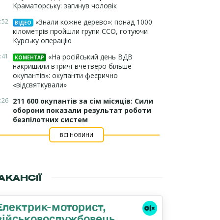
Краматорську: загинув чоловік
:52
«Знали кожне дерево»: понад 1000
ВІДЕО
кілометрів пройшли групи ССО, готуючи
Курську операцію
:41
«На російський день ВДВ
КОМЕНТАР
накришили втричі-вчетверо більше
окупантів»: окупанти феєрично
«відсвяткували»
:26
211 600 окупантів за сім місяців: Сили
оборони показали результат роботи
безпілотних систем
ВСІ НОВИНИ
АКАНСІЇ
Електрик-моторист,
військовослужбовець