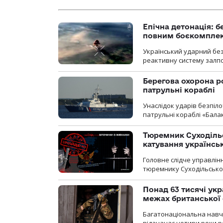
Епічна детонація: 
повним боєкомпле
Український ударний бе
реактивну систему залп
Берегова охорона р
патрульні кораблі
Унаслідок ударів безпіл
патрульні кораблі «Бала
Тюремник Суходільс
катування українсь
Головне слідче управлінн
тюремнику Суходільської
Понад 63 тисячі ук
межах британської 
Багатонаціональна навча
відзначає чотири роки ро