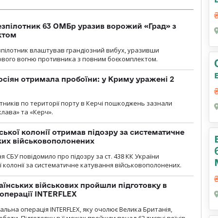
безпілотник 63 ОМБр уразив ворожий «Град» з
ктом
зпілотник влаштував грандіозний вибух, уразивши
ового вогню противника з повним боєкомплектом.
осіян отримала пробоїни: у Криму уражені 2
отників по території порту в Керчі пошкоджень зазнали
клава» та «Керч».
ької колонії отримав підозру за систематичне
ких військовополонених
я СБУ повідомило про підозру за ст. 438 КК України
 колонії за систематичне катування військовополонених.
раїнських військових пройшли підготовку в
операції INTERFLEX
льна операція INTERFLEX, яку очолює Велика Британія,
боти. Підготовку в її межах пройшли понад 63 тисячі воїнів.