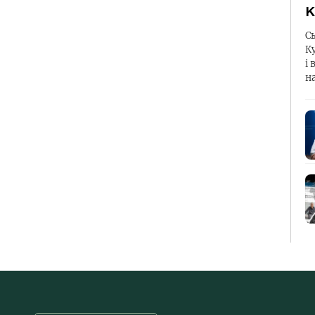
К
С
К
і 
н