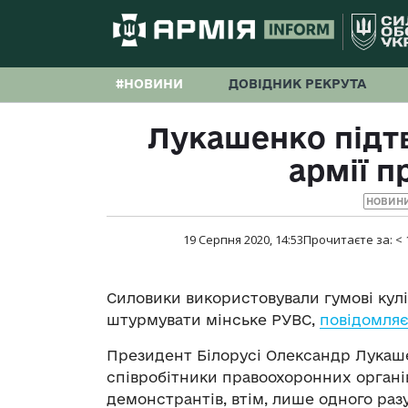
#НОВИНИ
ДОВІДНИК РЕКРУТА
Лукашенко підт
армії п
НОВИНИ
19 Серпня 2020, 14:53
Прочитаєте за:
< 
Силовики використовували гумові кулі
штурмувати мінське РУВС,
повідомля
Президент Білорусі Олександр Лукашен
співробітники правоохоронних органів
демонстрантів, втім, лише одного раз