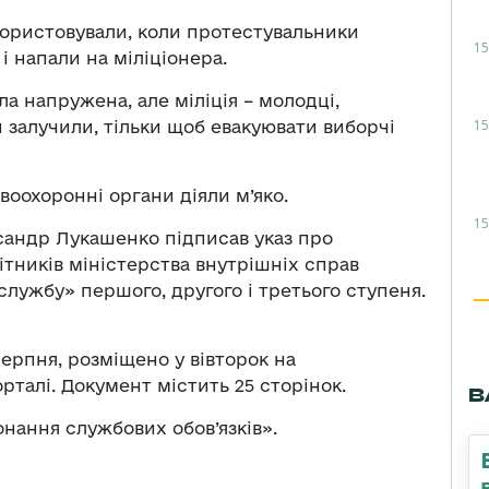
користовували, коли протестувальники
15
 напали на міліціонера.
ла напружена, але міліція – молодці,
15
 залучили, тільки щоб евакуювати виборчі
воохоронні органи діяли м’яко.
15
ксандр Лукашенко підписав указ про
тників міністерства внутрішніх справ
лужбу» першого, другого і третього ступеня.
ерпня, розміщено у вівторок на
талі. Документ містить 25 сторінок.
В
нання службових обов’язків».