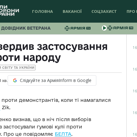
ГОЛОВНА
ВАКАНСІЇ
СОЦЗАХИСТ
ПРО 
ДОВІДНИК ВЕТЕРАНА
вердив застосування
16
роти народу
 СВІТУ ТА УКРАЇНИ
16
Слідкуйте за АрміяInform в Google
1
хв.
16
 проти демонстрантів, коли ті намагалися
є
Zik.
16
ко визнав, що в ніч після виборів
 застосували гумові кулі проти
у. Про це повідомляє
БЕЛТА
.
16