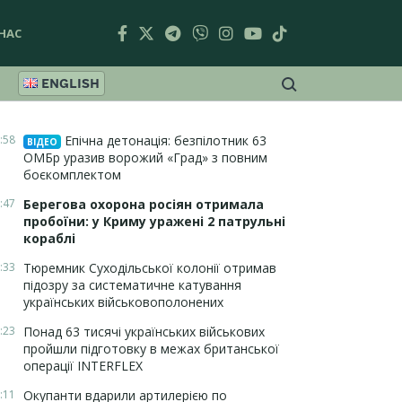
НАС
ENGLISH
:58
Епічна детонація: безпілотник 63
ВІДЕО
ОМБр уразив ворожий «Град» з повним
боєкомплектом
:47
Берегова охорона росіян отримала
пробоїни: у Криму уражені 2 патрульні
кораблі
:33
Тюремник Суходільської колонії отримав
підозру за систематичне катування
українських військовополонених
:23
Понад 63 тисячі українських військових
пройшли підготовку в межах британської
операції INTERFLEX
:11
Окупанти вдарили артилерією по