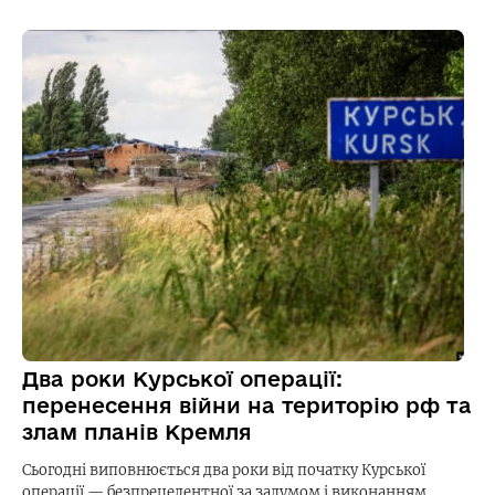
Два роки Курської операції:
перенесення війни на територію рф та
злам планів Кремля
Сьогодні виповнюється два роки від початку Курської
операції — безпрецедентної за задумом і виконанням