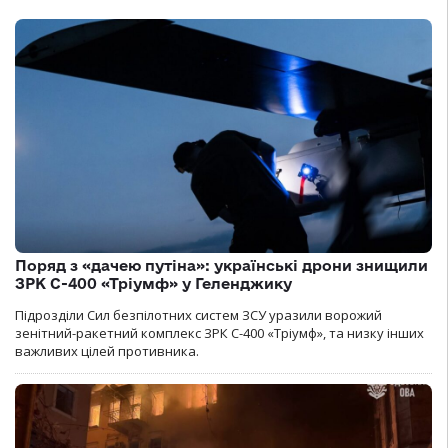
Поряд з «дачею путіна»: українські дрони знищили
ЗРК С-400 «Тріумф» у Геленджику
Підрозділи Сил безпілотних систем ЗСУ уразили ворожий
зенітний-ракетний комплекс ЗРК С-400 «Тріумф», та низку інших
важливих цілей противника.