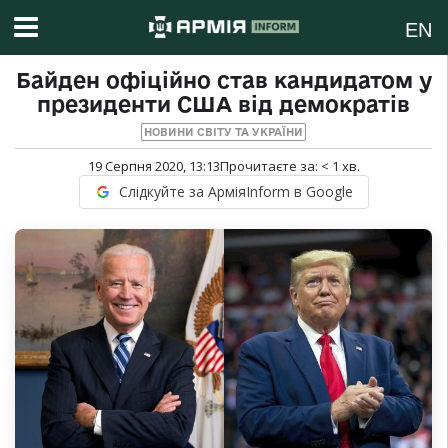
EN
Байден офіційно став кандидатом у
президенти США від демократів
НОВИНИ СВІТУ ТА УКРАЇНИ
19 Серпня 2020, 13:13
Прочитаєте за:
< 1
хв.
Слідкуйте за АрміяInform в Google