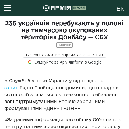
EN
235 українців перебувають у полоні
на тимчасово окупованих
територіях Донбасу — СБУ
НОВИНИ
17 Серпня 2020, 10:02
Прочитаєте за:
< 1
хв.
Слідкуйте за АрміяInform в Google
У Службі безпеки України у відповідь на
запит
Радіо Свобода повідомили, що понад дві
сотні осіб значаться як незаконно позбавлені
волі підтримуваними Росією збройними
формуваннями «ДНР» і «ЛНР».
«За даними інформаційного обліку Об’єднаного
центру, на тимчасово окупованих територіях у