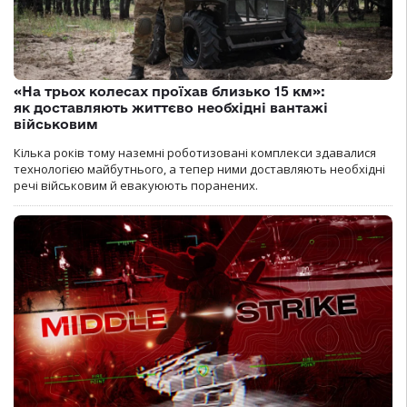
«На трьох колесах проїхав близько 15 км»:
як доставляють життєво необхідні вантажі
військовим
Кілька років тому наземні роботизовані комплекси здавалися
технологією майбутнього, а тепер ними доставляють необхідні
речі військовим й евакуюють поранених.