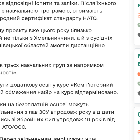
 відповідні іспити та заліки. Після їхнього
ся з навчальною програмою, отримають
ародний сертифікат стандарту НАТО.
 проєкту вже цього року близько
й не тільки з Хмельниччини, а й з сусідніх
нівецької областей змогли дистанційно
ск трьох навчальних груп за напрямком
ості».
ути додаткову освіту курс «Комп’ютерний
 й обмеження набір на курс відтерміновано.
ки на безоплатній основі можуть
ільнення з лав ЗСУ впродовж року від дати
ились зі Збройних Сил упродовж 10 років від
и АТО/ООС.
. Перед звільненням, вирішуючи чим