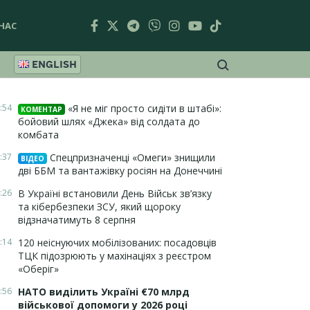
НАС
ENGLISH
:54
«Я не міг просто сидіти в штабі»:
КОМЕНТАР
бойовий шлях «Джека» від солдата до
комбата
:37
Спецпризначенці «Омеги» знищили
ВІДЕО
дві ББМ та вантажівку росіян на Донеччині
:26
В Україні встановили День Військ зв’язку
та кібербезпеки ЗСУ, який щороку
відзначатимуть 8 серпня
:14
120 неіснуючих мобілізованих: посадовців
ТЦК підозрюють у махінаціях з реєстром
«Оберіг»
:56
НАТО виділить Україні €70 млрд
військової допомоги у 2026 році