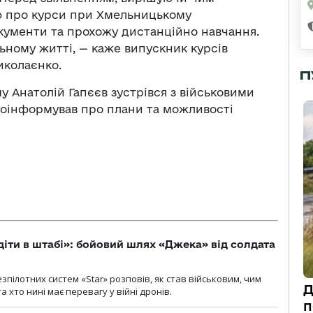
ю про курси при Хмельницькому
окументи та прохожу дистанційно навчання.
льному житті, — каже випускник курсів
иколаєнко.
П
 Анатолій Гапєєв зустрівся з військовими
проінформував про плани та можливості
діти в штабі»: бойовий шлях «Джека» від солдата
пілотних систем «Star» розповів, як став військовим, чим
Д
 хто нині має перевагу у війні дронів.
п