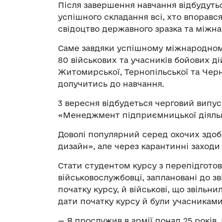
Після завершення навчання відбудуться
успішного складання всі, хто впорав
свідоцтво державного зразка та міжн
Саме завдяки успішному міжнародному
80 військових та учасників бойових ді
Житомирської, Тернопільської та Чер
долучитись до навчання.
3 вересня відбудеться черговий випу
«Менеджмент підприємницької діяльн
Доволі популярний серед охочих здоб
дизайн», але через карантинні заходи
Стати студентом курсу з перепідготов
військовослужбовці, заплановані до зв
початку курсу, й військові, що звільн
дати початку курсу й були учасникам
— Я прослужив в армії понад 25 років