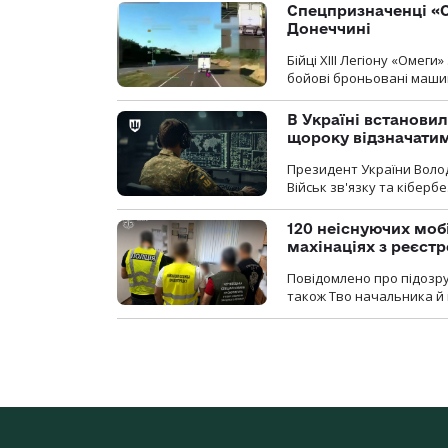
Спецпризначенці «О
Донеччині
Бійці ХІІІ Легіону «Омег
бойові броньовані машин
В Україні встановил
щороку відзначатим
Президент України Воло
Військ зв'язку та кіберб
120 неіснуючих моб
махінаціях з реєст
Повідомлено про підозру
також Тво начальника й 