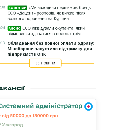
:38
«Ми заходили першими»: боєць
КОМЕНТАР
ССО «Дацент» розповів, як вижив після
важкого поранення на Курщині
:24
ССО ліквідували окупанта, який
АНОНС
відмовився здаватися в полон: стрім
:13
Обладнання без повної оплати одразу:
Міноборони запустило підтримку для
підприємств ОПК
ВСІ НОВИНИ
АКАНСІЇ
Системний адміністратор
від 50000 до 130000 грн
Ужгород