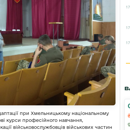
17
17
17
В
адаптації при Хмельницькому національному
ові курси професійного навчання,
кації військовослужбовців військових частин