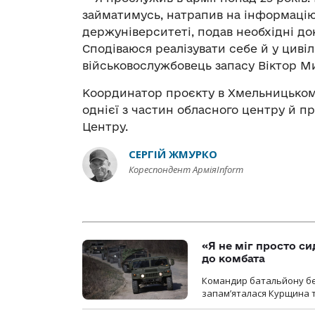
займатимусь, натрапив на інформаці
держуніверситеті, подав необхідні д
Сподіваюся реалізувати себе й у циві
військовослужбовець запасу Віктор М
Координатор проєкту в Хмельницькому
однієї з частин обласного центру й 
Центру.
СЕРГІЙ ЖМУРКО
Кореспондент АрміяInform
«Я не міг просто си
до комбата
Командир батальйону без
запам’яталася Курщина та