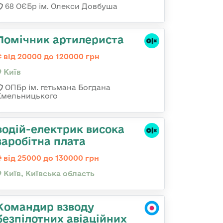
68 ОЄБр ім. Олекси Довбуша
Помічник артилериста
від 20000 до 120000 грн
Київ
ОПБр ім. гетьмана Богдана
Хмельницького
водій-електрик висока
заробітна плата
від 25000 до 130000 грн
Київ, Київська область
Командир взводу
безпілотних авіаційних