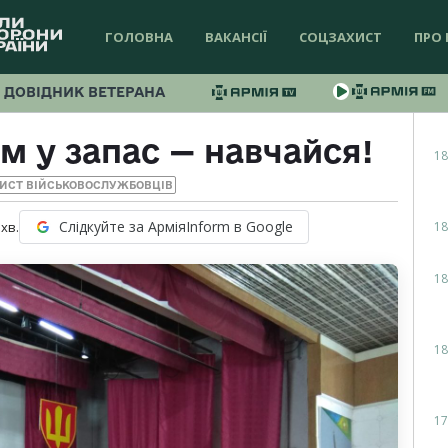
ГОЛОВНА
ВАКАНСІЇ
СОЦЗАХИСТ
ПРО 
ДОВІДНИК ВЕТЕРАНА
м у запас — навчайся!
18
ИСТ ВІЙСЬКОВОСЛУЖБОВЦІВ
Слідкуйте за АрміяInform в Google
18
хв.
18
18
17