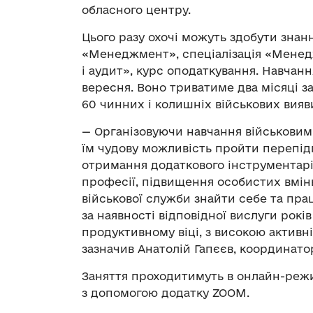
обласного центру.
Цього разу охочі можуть здобути знан
«Менеджмент», спеціалізація «Менед
і аудит», курс оподаткування. Навчан
вересня. Воно триватиме два місяці 
60 чинних і колишніх військових вияв
— Організовуючи навчання військовим
їм чудову можливість пройти перепідг
отримання додаткового інструментарію
професії, підвищення особистих вмінь
військової служби знайти себе та пра
за наявності відповідної вислуги рокі
продуктивному віці, з високою актив
зазначив Анатолій Гапєєв, координато
Заняття проходитимуть в онлайн-режим
з допомогою додатку ZOOM.