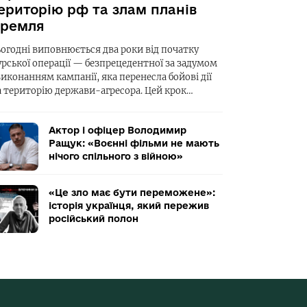
ериторію рф та злам планів
ремля
ьогодні виповнюється два роки від початку
урської операції — безпрецедентної за задумом
виконанням кампанії, яка перенесла бойові дії
а територію держави-агресора. Цей крок…
Актор і офіцер Володимир
Ращук: «Воєнні фільми не мають
нічого спільного з війною»
«Це зло має бути переможене»:
історія українця, який пережив
російський полон