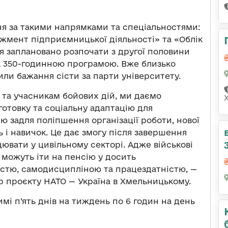
ня за такими напрямками та спеціальностями:
жмент підприємницької діяльності» та «Облік
ня заплановано розпочати з другої половини
за 350-годинною програмою. Вже близько
или бажання сісти за парти університету.
 та учасникам бойових дій, ми даємо
отовку та соціальну адаптацію для
 задля поліпшення організації роботи, нової
 і навичок. Це дає змогу після завершення
цювати у цивільному секторі. Адже військові
в можуть іти на пенсію у досить
ністю, самодисципліною та працездатністю, —
р проєкту НАТО — Україна в Хмельницькому.
і п’ять днів на тиждень по 6 годин на день