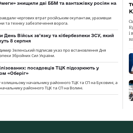
меги» знищили дві ББМ та вантажівку росіян на
т
К
и» завдали чергових втрат російським окупантам, уразивши
С
и та техніку забезпечення ворога.
К
і 
и День Військ зв’язку та кібербезпеки ЗСУ, який
н
уть 8 серпня
димир Зеленський підписав указ про встановлення Дня
езпеки Збройних Сил України.
ілізованих: посадовців ТЦК підозрюють у
ром «Оберіг»
 колишньому начальнику районного ТЦК та СП на Буковині, а
начальнику районного ТЦК та СП на Волині.