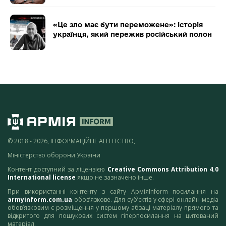
«Це зло має бути переможене»: історія
українця, який пережив російський полон
© 2018 - 2026, ІНФОРМАЦІЙНЕ АГЕНТСТВО,
Міністерство оборони України
Контент доступний за ліцензією
Creative Commons Attribution 4.0
International license
якщо не зазначено інше.
При використанні контенту з сайту АрміяInform посилання на
armyinform.com.ua
обов’язкове. Для суб’єктів у сфері онлайн-медіа
обов’язковим є розміщення у першому абзаці матеріалу прямого та
відкритого для пошукових систем гіперпосилання на цитований
матеріал.