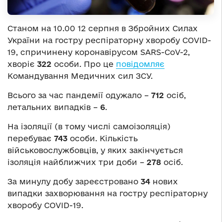
Станом на 10.00 12 серпня в Збройних Силах
України на гостру респіраторну хворобу COVID-
19, спричинену коронавірусом SARS-CoV-2,
хворіє
322
особи. Про це
повідомляє
Командування Медичних сил ЗСУ.
Всього за час пандемії одужало –
712
осіб,
летальних випадків –
6
.
На ізоляції (в тому числі самоізоляція)
перебуває
743
особи. Кількість
військовослужбовців, у яких закінчується
ізоляція найближчих три доби –
278
осіб.
За минулу добу зареєстровано
34
нових
випадки захворювання на гостру респіраторну
хворобу COVID-19.