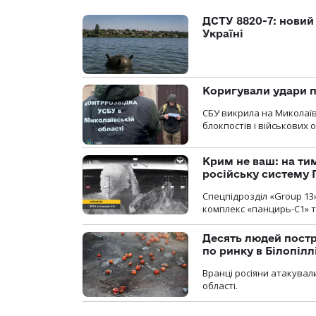
ДСТУ 8820-7: новий
Україні
Коригували удари п
СБУ викрила на Миколаїв
блокпостів і військових о
Крим не ваш: на ти
російську систему 
Спецпідрозділ «Group 13
комплекс «панцирь-С1» т
Десять людей постр
по ринку в Білопіл
Вранці росіяни атакували
області.