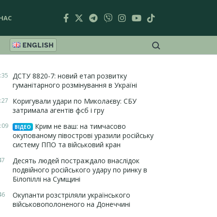
НАС
ENGLISH
:35
ДСТУ 8820-7: новий етап розвитку
гуманітарного розмінування в Україні
:27
Коригували удари по Миколаєву: СБУ
затримала агентів фсб і гру
:09
Крим не ваш: на тимчасово
ВІДЕО
окупованому півострові уразили російську
систему ППО та військовий кран
47
Десять людей постраждало внаслідок
подвійного російського удару по ринку в
Білопіллі на Сумщині
46
Окупанти розстріляли українського
військовополоненого на Донеччині