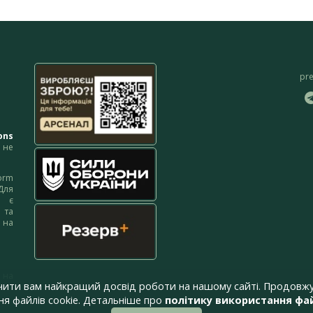
pr
ons
не
orm
Для
м є
 та
 на
 на
чити вам найкращий досвід роботи на нашому сайті. Продовжу
я файлів cookie. Детальніше про
політику використання фай