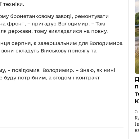
ї техніки.
ому бронетанковому заводі, ремонтувати
 на фронт, – пригадує Володимир. – Такі
для держави, тому викладалися на повну.
кінця серпня, є завершальним для Володимира
в вони складуть Військову присягу та
иму, – повідомив Володимир. – Знаю, як нині
де буду потрібним, а згодом і контракт
Д
п
т
К
С
К
і 
н