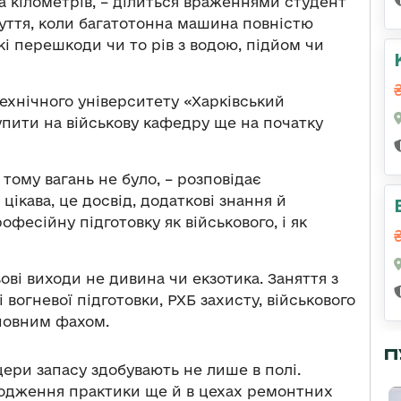
а кілометрів, – ділиться враженнями студент
чуття, коли багатотонна машина повністю
кі перешкоди чи то рів з водою, підйом чи
ехнічного університету «Харківський
упити на військову кафедру ще на початку
 тому вагань не було, – розповідає
цікава, це досвід, додаткові знання й
фесійну підготовку як військового, і як
ові виходи не дивина чи екзотика. Заняття з
і вогневої підготовки, РХБ захисту, військового
основним фахом.
П
цери запасу здобувають не лише в полі.
одження практики ще й в цехах ремонтних