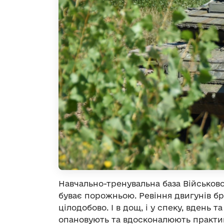
Навчально-тренувальна база Військово
буває порожньою. Ревіння двигунів б
цілодобово. І в дощ, і у спеку, вдень 
опановують та вдосконалюють практи