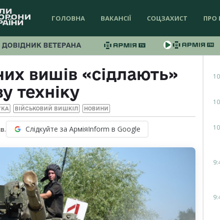
ГОЛОВНА
ВАКАНСІЇ
СОЦЗАХИСТ
ПРО 
ДОВІДНИК ВЕТЕРАНА
них вишів «сідлають»
10
у техніку
10
УКА
ВІЙСЬКОВИЙ ВИШКІЛ
НОВИНИ
10
Слідкуйте за АрміяInform в Google
в.
9:
9: