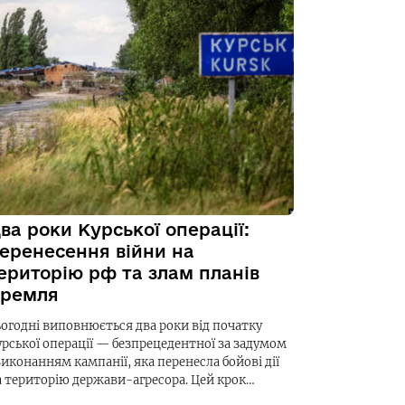
ва роки Курської операції:
еренесення війни на
ериторію рф та злам планів
ремля
ьогодні виповнюється два роки від початку
урської операції — безпрецедентної за задумом
виконанням кампанії, яка перенесла бойові дії
а територію держави-агресора. Цей крок…