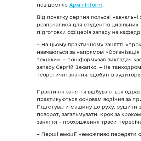
повідомляє
АрміяInform
.
Від початку серпня польові навчальні
розпочалися для студентів цивільних 
підготовки офіцерів запасу на кафедрі
– На цьому практичному занятті «прок
навчаються за напрямом «Організація 
техніки», – поінформував викладач ка
запасу Сергій Закапко. – На танкодро
теоретичні знання, здобуті в аудиторія
Практичні заняття відбуваються одраз
практикуються основам водіння за пр
Підготувати машину до руху, рушити з
поворот, загальмувати. Крок за кроко
заняття – проходження траси пересіч
– Перші емоції неможливо передати с