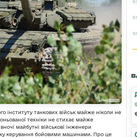
9:
9:
9:
В
го інституту танкових військ майже ніколи не
роньованої техніки не стихає майже
та вночі майбутні військові інженери
ку керування бойовими машинами. Про це