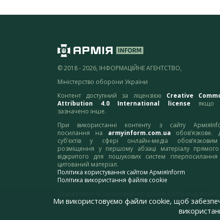
© 2018 - 2026, ІНФОРМАЦІЙНЕ АГЕНТСТВО,
Міністерство оборони України
Контент доступний за ліцензією
Creative Comm
Attribution 4.0 International license
якщо 
зазначено інше.
При використанні контенту з сайту АрміяInf
посилання на
armyinform.com.ua
обов’язкове. 
суб’єктів у сфері онлайн-медіа обов’язкови
розміщення у першому абзаці матеріалу прямого
відкритого для пошукових систем гіперпосилання
цитований матеріал.
Політика користування сайтом АрміяInform
Політика використання файлів cookie
Зауваження та пропозиції по роботі сайту надсилайте
Ми використовуємо файли cookie, щоб забезпе
адресу:
webmaster@armyinform.com.ua
використанн