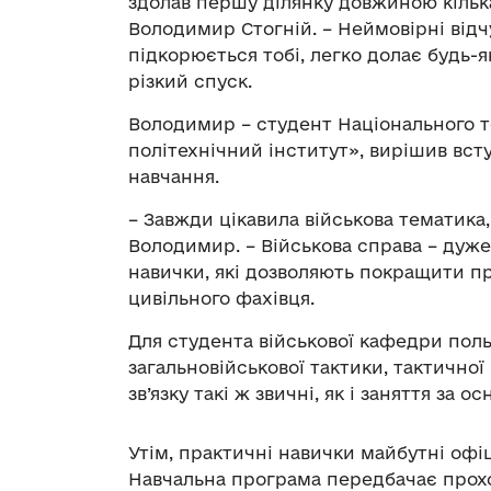
здолав першу ділянку довжиною кільк
Володимир Стогній. – Неймовірні від
підкорюється тобі, легко долає будь-я
різкий спуск.
Володимир – студент Національного т
політехнічний інститут», вирішив вст
навчання.
– Завжди цікавила військова тематика,
Володимир. – Військова справа – дуже 
навички, які дозволяють покращити про
цивільного фахівця.
Для студента військової кафедри поль
загальновійськової тактики, тактичної 
зв’язку такі ж звичні, як і заняття за 
Утім, практичні навички майбутні офі
Навчальна програма передбачає прох