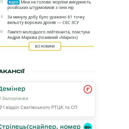
33
Міна на голови: морпіхи викурюють
ВІДЕО
російських штурмовиків з їхніх нір
16
За минулу добу було уражено 61 точку
вильоту ворожих дронів — СБС ЗСУ
00
Пам’яті молодшого лейтенанта, пластуна
Андрія Марківа (позивний «Маркіз»)
ВСІ НОВИНИ
АКАНСІЇ
Демінер
Запоріжжя
1 відділ Сватівського РТЦК та СП
Стрілець(снайпер, номер