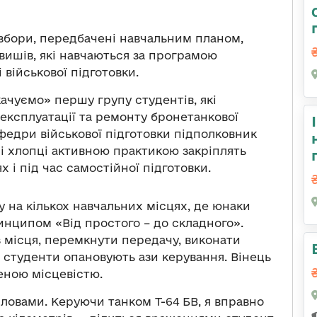
 збори, передбачені навчальним планом,
вишів, які навчаються за програмою
 військової підготовки.
ачуємо» першу групу студентів, які
експлуатації та ремонту бронетанкової
федри військової підготовки підполковник
мі хлопці активною практикою закріплять
х і під час самостійної підготовки.
у на кількох навчальних місцях, де юнаки
инципом «Від простого – до складного».
 місця, перемкнути передачу, виконати
м студенти опановують ази керування. Вінець
еною місцевістю.
ловами. Керуючи танком Т-64 БВ, я вправно