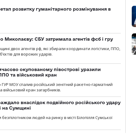
 етап розвитку гуманітарного розмінування в
о Миколаєву: СБУ затримала агентів фсб і гру
щині двох агентів рф, які збирали координати логістики, ППО,
б’єктів для ворожих ударів.
мчасово окупованому півострові уразили
ППО та військовий кран
» ГУР МОУ спалив російський зенітний ракетно-гарматний
а військовий кран загарбників.
аждало внаслідок подвійного російського удару
лі на Сумщині
 безпілотником людей на ринку в місті Білопілля Сумської